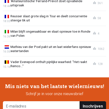
'Amateuristische' Ferrand-Prévot doet opvallende
361
uitspraak
18:44
Reusser slaat grote slag in Tour en deelt concurrentie
58
stevige tik uit
18:03
Milan blijft ongenaakbaar en slaat opnieuw toe in Ronde
4
van Polen
16:36
Mathieu van der Poel pakt uit en laat wielerfans opnieuw
1062
watertanden
16:06
Vader Evenepoel onthult pijnlijke waarheid: "Het raakt
128
Remco..."
15:16
Mis niets van het laatste wielernieuws!
Schrijf je in voor onze nieuwsbrief
Inschrijven