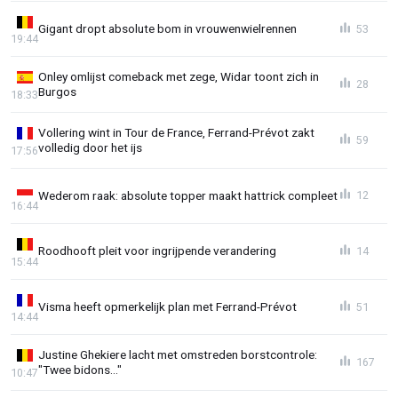
Gigant dropt absolute bom in vrouwenwielrennen
53
19:44
Onley omlijst comeback met zege, Widar toont zich in
28
Burgos
18:33
Vollering wint in Tour de France, Ferrand-Prévot zakt
59
volledig door het ijs
17:56
Wederom raak: absolute topper maakt hattrick compleet
12
16:44
Roodhooft pleit voor ingrijpende verandering
14
15:44
Visma heeft opmerkelijk plan met Ferrand-Prévot
51
14:44
Justine Ghekiere lacht met omstreden borstcontrole:
167
"Twee bidons..."
10:47