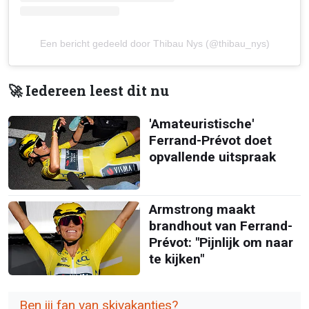
Een bericht gedeeld door Thibau Nys (@thibau_nys)
🚀 Iedereen leest dit nu
'Amateuristische'
Ferrand-Prévot doet
opvallende uitspraak
Armstrong maakt
brandhout van Ferrand-
Prévot: "Pijnlijk om naar
te kijken"
Ben jij fan van skivakanties?