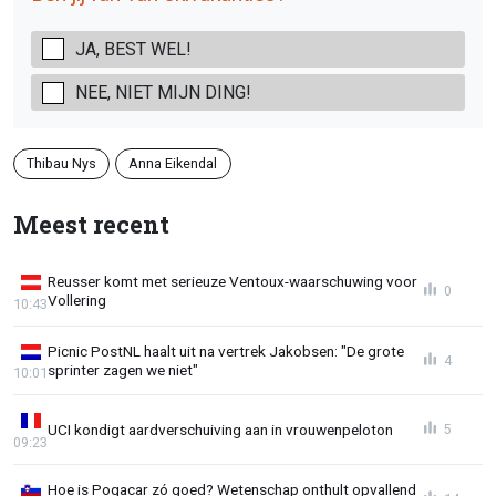
JA, BEST WEL!
NEE, NIET MIJN DING!
Thibau Nys
Anna Eikendal
Meest recent
Reusser komt met serieuze Ventoux-waarschuwing voor
0
Vollering
10:43
Picnic PostNL haalt uit na vertrek Jakobsen: "De grote
4
sprinter zagen we niet"
10:01
UCI kondigt aardverschuiving aan in vrouwenpeloton
5
09:23
Hoe is Pogacar zó goed? Wetenschap onthult opvallend