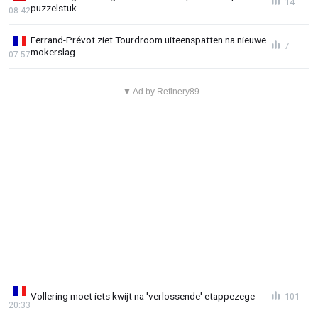
14
puzzelstuk
08:42
Ferrand-Prévot ziet Tourdroom uiteenspatten na nieuwe
7
mokerslag
07:57
▼ Ad by Refinery89
Vollering moet iets kwijt na 'verlossende' etappezege
101
20:33