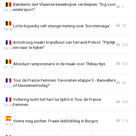
Bakelants ziet Vlaamse kweekvijver verdwijnen: "Erg voor
7
wielersport"
09:24
Lotte Kopecky velt stevige mening over 'borstensaga'
78
08:40
Armstrong maakt brandhout van Ferrand-Prévot: "Pijnlijk
223
om naar te kijken"
08:04
Absoluut rampscenario in de maak voor Thibau Nys
423
07:19
Tour de France Femmes: Favorieten etappe 5 - Aanvallers
43
of klassementsdag?
21:22
Vollering lucht het hart na tijdrit in Tour de France
428
Femmes
20:44
Visma mag juichen: Fraaie dubbelslag in Burgos
114
19:44