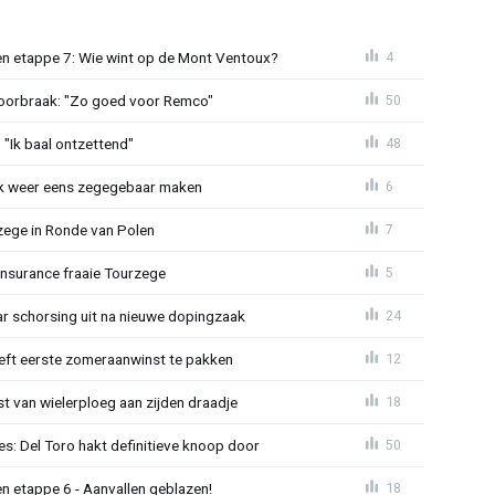
n etappe 7: Wie wint op de Mont Ventoux?
4
doorbraak: "Zo goed voor Remco"
50
"Ik baal ontzettend"
48
ijk weer eens zegegebaar maken
6
zege in Ronde van Polen
7
Insurance fraaie Tourzege
5
jaar schorsing uit na nieuwe dopingzaak
24
eeft eerste zomeraanwinst te pakken
12
 van wielerploeg aan zijden draadje
18
s: Del Toro hakt definitieve knoop door
50
n etappe 6 - Aanvallen geblazen!
18