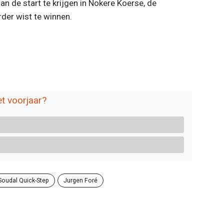
n de start te krijgen in Nokere Koerse, de
erder wist te winnen.
et voorjaar?
Soudal Quick-Step
Jurgen Foré