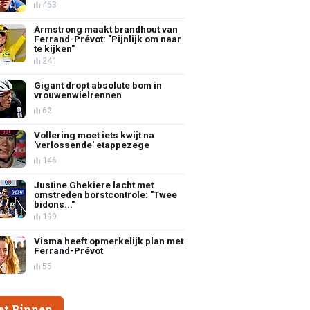
463
Armstrong maakt brandhout van
Ferrand-Prévot: "Pijnlijk om naar
te kijken"
241
Gigant dropt absolute bom in
vrouwenwielrennen
62
Vollering moet iets kwijt na
'verlossende' etappezege
146
Justine Ghekiere lacht met
omstreden borstcontrole: "Twee
bidons..."
199
Visma heeft opmerkelijk plan met
Ferrand-Prévot
55
et Binnen