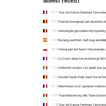
Meest recent
Tour de France Femmes: Favoriete
21:21
Patrick Evenepoel ziet absolute 
20:33
Gemengde gevoelens bij Kopecky: 
19:59
Na lang wachten: Gall mag eindel
19:33
Visma aan het feest: Fenomenale 
18:33
Le Court slaat toe en bezorgt AG 
17:54
Definitief verdict: UCI deelt vier 
17:02
Soudal Quick-Step slaat toe en h
16:04
Alarmfase rood: opnieuw toekomst
15:18
Transferbom bij UAE Team Emirate
14:26
Tour de France Femmes: Favoriete
11:45