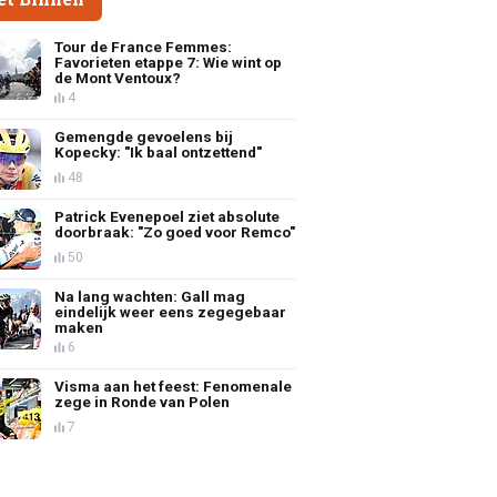
Tour de France Femmes:
Favorieten etappe 7: Wie wint op
de Mont Ventoux?
4
Gemengde gevoelens bij
Kopecky: "Ik baal ontzettend"
48
Patrick Evenepoel ziet absolute
doorbraak: "Zo goed voor Remco"
50
Na lang wachten: Gall mag
eindelijk weer eens zegegebaar
maken
6
Visma aan het feest: Fenomenale
zege in Ronde van Polen
7