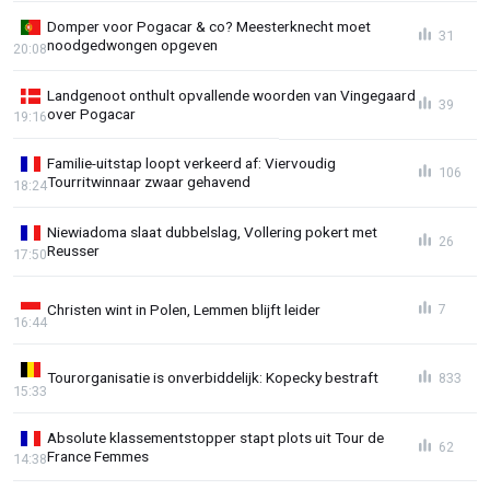
Domper voor Pogacar & co? Meesterknecht moet
31
noodgedwongen opgeven
20:08
Landgenoot onthult opvallende woorden van Vingegaard
39
over Pogacar
19:16
Familie-uitstap loopt verkeerd af: Viervoudig
106
Tourritwinnaar zwaar gehavend
18:24
Niewiadoma slaat dubbelslag, Vollering pokert met
26
Reusser
17:50
Christen wint in Polen, Lemmen blijft leider
7
16:44
Tourorganisatie is onverbiddelijk: Kopecky bestraft
833
15:33
Absolute klassementstopper stapt plots uit Tour de
62
France Femmes
14:38