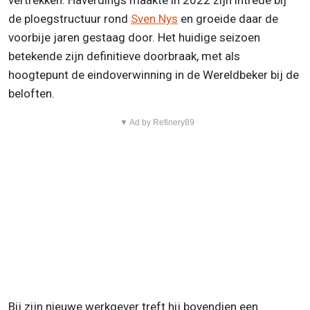
vertrekken. Haverdings maakte in 2022 zijn intrede bij
de ploegstructuur rond
Sven Nys
en groeide daar de
voorbije jaren gestaag door. Het huidige seizoen
betekende zijn definitieve doorbraak, met als
hoogtepunt de eindoverwinning in de Wereldbeker bij de
beloften.
▼ Ad by Refinery89
Bij zijn nieuwe werkgever treft hij bovendien een