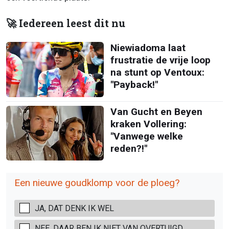
🚀 Iedereen leest dit nu
Niewiadoma laat
frustratie de vrije loop
na stunt op Ventoux:
"Payback!"
Van Gucht en Beyen
kraken Vollering:
"Vanwege welke
reden?!"
Een nieuwe goudklomp voor de ploeg?
JA, DAT DENK IK WEL
NEE, DAAR BEN IK NIET VAN OVERTUIGD