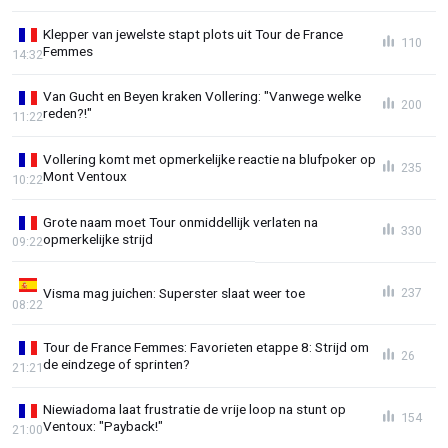
Klepper van jewelste stapt plots uit Tour de France
110
Femmes
14:32
Van Gucht en Beyen kraken Vollering: "Vanwege welke
200
reden?!"
11:22
Vollering komt met opmerkelijke reactie na blufpoker op
235
Mont Ventoux
10:22
Grote naam moet Tour onmiddellijk verlaten na
330
opmerkelijke strijd
09:22
Visma mag juichen: Superster slaat weer toe
237
08:22
Tour de France Femmes: Favorieten etappe 8: Strijd om
26
de eindzege of sprinten?
21:21
Niewiadoma laat frustratie de vrije loop na stunt op
154
Ventoux: "Payback!"
21:00