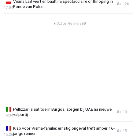
Visma LaB viert én baalt na spectaculaire ontknoping in
126
Ronde van Polen
17:04
▼ Ad by Refinery89
Pellizzari slaat toe in Burgos, zorgen bij UAE na nieuwe
10
valpartij
16:34
Klap voor Visma-familie: ernstig ongeval treft amper 16-
15
jarige renner
15:26