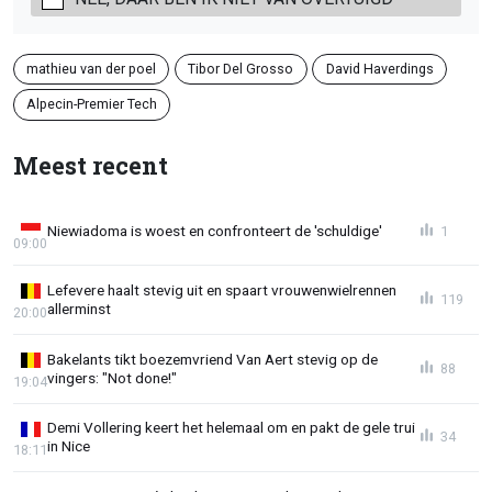
mathieu van der poel
Tibor Del Grosso
David Haverdings
Alpecin-Premier Tech
Meest recent
Niewiadoma is woest en confronteert de 'schuldige'
1
09:00
Lefevere haalt stevig uit en spaart vrouwenwielrennen
119
allerminst
20:00
Bakelants tikt boezemvriend Van Aert stevig op de
88
vingers: "Not done!"
19:04
Demi Vollering keert het helemaal om en pakt de gele trui
34
in Nice
18:11