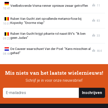
Veelbelovende Visma-renner opnieuw zwaar getroffen
11
10:41
Ruben Van Gucht ziet opvallende metamorfose bij
83
Kopecky: "Enorme stap"
10:01
Ruben Van Gucht krijgt pikante rol naast BV's: "Ik ben
33
geen Judas"
09:23
De Cauwer waarschuwt Van der Poel: "Kans misschien al
464
gehad"
08:44
Mis niets van het laatste wielernieuws!
Schrijf je in voor onze nieuwsbrief
Inschrijven