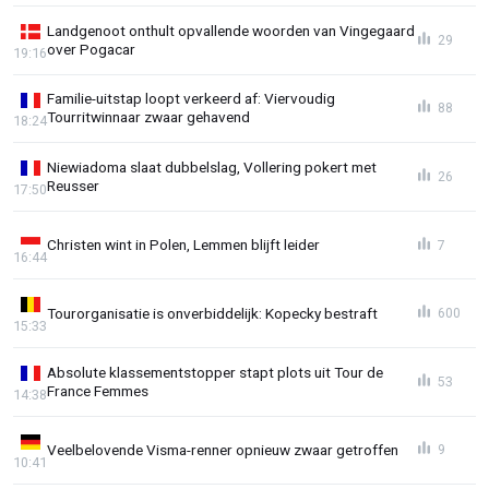
Landgenoot onthult opvallende woorden van Vingegaard
29
over Pogacar
19:16
Familie-uitstap loopt verkeerd af: Viervoudig
88
Tourritwinnaar zwaar gehavend
18:24
Niewiadoma slaat dubbelslag, Vollering pokert met
26
Reusser
17:50
Christen wint in Polen, Lemmen blijft leider
7
16:44
Tourorganisatie is onverbiddelijk: Kopecky bestraft
600
15:33
Absolute klassementstopper stapt plots uit Tour de
53
France Femmes
14:38
Veelbelovende Visma-renner opnieuw zwaar getroffen
9
10:41