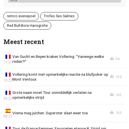
remco evenepoel
Trofeo Ses Salines
Red Bull-Bora Hansgrohe
Meest recent
Van Gucht en Beyen kraken Vollering: "Vanwege welke
54
reden?!"
11:22
Vollering komt met opmerkelijke reactie na blufpoker op
154
Mont Ventoux
10:22
Grote naam moet Tour onmiddellijk verlaten na
165
opmerkelijke strijd
09:22
Visma mag juichen: Superster slaat weer toe
163
08:22
Tour de France Femmes: Favorieten etappe 8: Strijd om