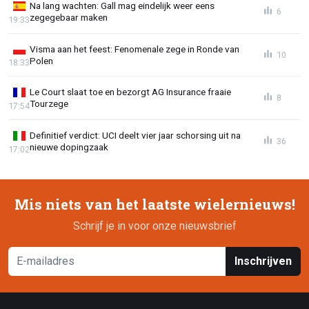
Na lang wachten: Gall mag eindelijk weer eens
6
zegegebaar maken
19:33
Visma aan het feest: Fenomenale zege in Ronde van
10
Polen
18:33
Le Court slaat toe en bezorgt AG Insurance fraaie
8
Tourzege
17:54
Definitief verdict: UCI deelt vier jaar schorsing uit na
36
nieuwe dopingzaak
17:02
Mis niets van het laatste wielernieuws!
Schrijf je in voor onze nieuwsbrief
Inschrijven