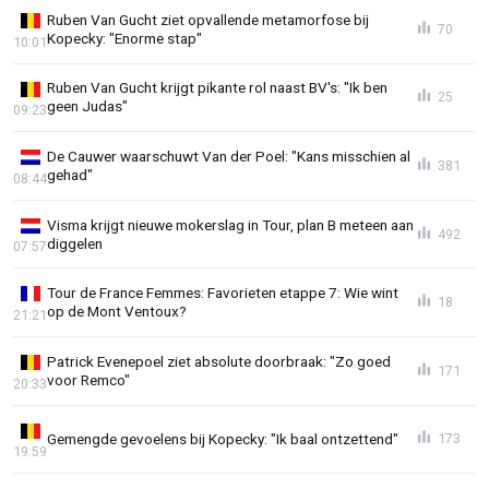
Ruben Van Gucht ziet opvallende metamorfose bij
70
Kopecky: "Enorme stap"
10:01
Ruben Van Gucht krijgt pikante rol naast BV's: "Ik ben
25
geen Judas"
09:23
De Cauwer waarschuwt Van der Poel: "Kans misschien al
381
gehad"
08:44
Visma krijgt nieuwe mokerslag in Tour, plan B meteen aan
492
diggelen
07:57
Tour de France Femmes: Favorieten etappe 7: Wie wint
18
op de Mont Ventoux?
21:21
Patrick Evenepoel ziet absolute doorbraak: "Zo goed
171
voor Remco"
20:33
Gemengde gevoelens bij Kopecky: "Ik baal ontzettend"
173
19:59