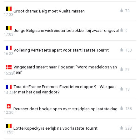
Groot drama: Belg moet Vuelta missen
70
17:33
Jonge Belgische wielrenster betrokken bij zwaar ongeval
0
17:03
Vollering vertelt iets apart voor start laatste Tourrit
153
16:33
Vingegaard sneert naar Pogacar: "Word moedeloos van
27
hem"
15:33
Tour de France Femmes: Favorieten etappe 9 - Wie gaat
18
er met het geel vandoor?
14:44
Reusser doet boekje open over strijdplan op laatste dag
138
12:30
Lotte Kopecky is eerlijk na voorlaatste Tourrit
293
11:55