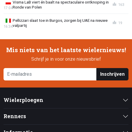
Visma LaB viert én baalt na spectaculaire ontknoping in
163
Ronde van Polen
17:04
Pellizzari slaat toe in Burgos, zorgen bij UAE na nieuwe
19
valpartij
16:34
Mis niets van het laatste wielernieuws!
Schrijf je in voor onze nieuwsbrief
Inschrijven
Wielerploegen
Renners