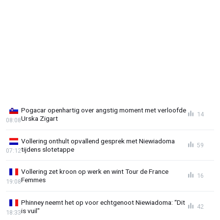
Pogacar openhartig over angstig moment met verloofde
14
Urska Zigart
08:08
Vollering onthult opvallend gesprek met Niewiadoma
59
tijdens slotetappe
07:12
Vollering zet kroon op werk en wint Tour de France
16
Femmes
19:08
Phinney neemt het op voor echtgenoot Niewiadoma: “Dit
42
is vuil"
18:33