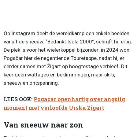
Op Instagram deelt de wereldkampioen enkele beelden
vanuit de sneeuw. “Bedankt Isola 2000”, schrijft hij erbij.
De plek is voor het wielerkoppel bijzonder: in 2024 won
Pogačar hier de negentiende Touretappe, nadat hij er
eerder samen met Žigart op hoogtestage verbleef. Dit
keer geen wattages en beklimmingen, maar ski’s,
sneeuw en ontspanning.
LEES OOK:
Pogacar openhartig over angstig
moment met verloofde Urska Zigart
Van sneeuw naar zon