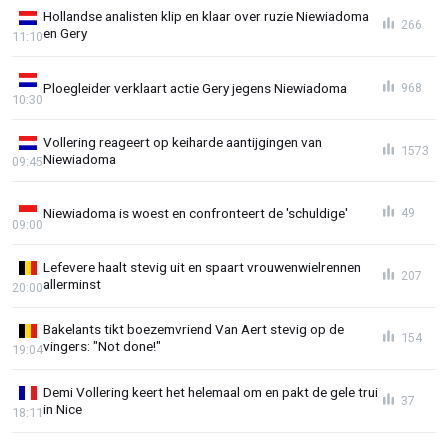
Hollandse analisten klip en klaar over ruzie Niewiadoma
266
en Gery
11:10
Ploegleider verklaart actie Gery jegens Niewiadoma
968
10:30
Vollering reageert op keiharde aantijgingen van
1573
Niewiadoma
09:45
Niewiadoma is woest en confronteert de 'schuldige'
49
09:00
Lefevere haalt stevig uit en spaart vrouwenwielrennen
207
allerminst
20:00
Bakelants tikt boezemvriend Van Aert stevig op de
154
vingers: "Not done!"
19:04
Demi Vollering keert het helemaal om en pakt de gele trui
37
in Nice
18:11