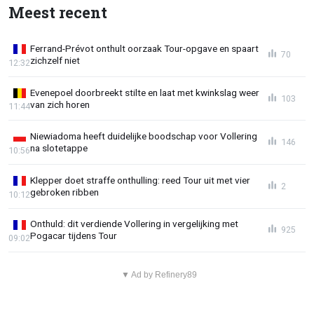
Meest recent
Ferrand-Prévot onthult oorzaak Tour-opgave en spaart
70
zichzelf niet
12:32
Evenepoel doorbreekt stilte en laat met kwinkslag weer
103
van zich horen
11:44
Niewiadoma heeft duidelijke boodschap voor Vollering
146
na slotetappe
10:56
Klepper doet straffe onthulling: reed Tour uit met vier
2
gebroken ribben
10:12
Onthuld: dit verdiende Vollering in vergelijking met
925
Pogacar tijdens Tour
09:02
▼ Ad by Refinery89