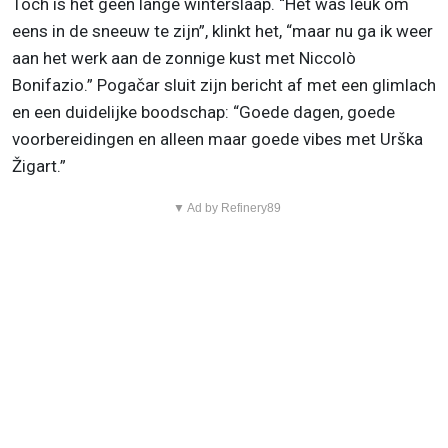
Toch is het geen lange winterslaap. “Het was leuk om
eens in de sneeuw te zijn”, klinkt het, “maar nu ga ik weer
aan het werk aan de zonnige kust met Niccolò
Bonifazio.” Pogačar sluit zijn bericht af met een glimlach
en een duidelijke boodschap: “Goede dagen, goede
voorbereidingen en alleen maar goede vibes met Urška
Žigart.”
▼ Ad by Refinery89