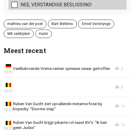
NEE, VERSTANDIGE BESLISSING!
mathieu van der poel
Bart Wellens
Emiel Verstrynge
WK veldrijden
Hulst
Meest recent
Veelbelovende Visma-renner opnieuw zwaar getroffen
2
10:41
0
10:01
Ruben Van Gucht ziet opvallende metamorfose bij
12
Kopecky: "Enorme stap"
10:01
Ruben Van Gucht krijgt pikante rol naast BV's: "Ik ben
12
geen Judas"
09:23