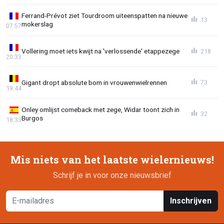
Ferrand-Prévot ziet Tourdroom uiteenspatten na nieuwe
13
mokerslag
07:57
Vollering moet iets kwijt na 'verlossende' etappezege
218
20:33
Gigant dropt absolute bom in vrouwenwielrennen
73
19:44
Onley omlijst comeback met zege, Widar toont zich in
32
Burgos
18:33
Mis niets van het laatste wielernieuws!
Schrijf je in voor onze nieuwsbrief
Inschrijven