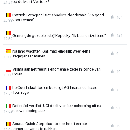
op de Mont Ventoux?
21:21
Patrick Evenepoel ziet absolute doorbraak: "Zo goed
104
voor Remco"
20:33
Gemengde gevoelens bij Kopecky: "Ik baal ontzettend"
121
19:59
Na lang wachten: Gall mag eindelijk weer eens
6
zegegebaar maken
19:33
Visma aan het feest: Fenomenale zege in Ronde van
10
Polen
18:33
Le Court slaat toe en bezorgt AG Insurance fraaie
7
Tourzege
17:54
Definitief verdict: UCI deelt vier jaar schorsing uit na
31
nieuwe dopingzaak
17:02
Soudal Quick-Step slaat toe en heeft eerste
13
zomeraanwinst te pakken
16:04