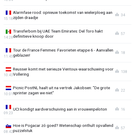
Alarmfase rood: opnieuw toekomst van wielerploeg aan
34
zijden draadje
15:18
Transferbom bij UAE Team Emirates: Del Toro hakt
57
definitieve knoop door
14:26
Tour de France Femmes: Favorieten etappe 6 - Aanvallen
18
geblazen!
11:45
Reusser komt met serieuze Ventoux-waarschuwing voor
138
Vollering
10:43
Picnic PostNL haalt uit na vertrek Jakobsen: "De grote
22
sprinter zagen we niet"
10:01
UCI kondigt aardverschuiving aan in vrouwenpeloton
16
09:23
Hoe is Pogacar zó goed? Wetenschap onthult opvallend
57
puzzelstuk
08:42