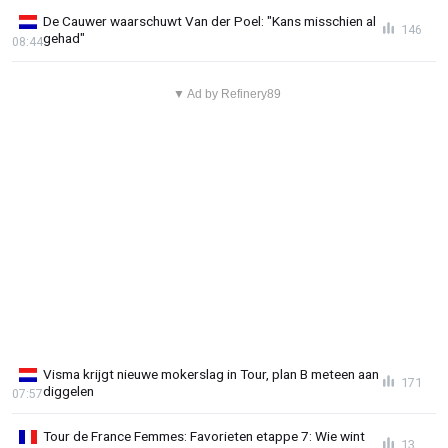
De Cauwer waarschuwt Van der Poel: "Kans misschien al
146
gehad"
08:44
▼ Ad by Refinery89
Visma krijgt nieuwe mokerslag in Tour, plan B meteen aan
171
diggelen
07:57
Tour de France Femmes: Favorieten etappe 7: Wie wint
13