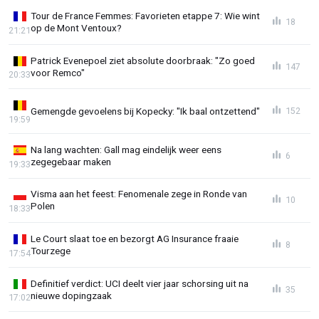
Tour de France Femmes: Favorieten etappe 7: Wie wint
18
op de Mont Ventoux?
21:21
Patrick Evenepoel ziet absolute doorbraak: "Zo goed
147
voor Remco"
20:33
Gemengde gevoelens bij Kopecky: "Ik baal ontzettend"
152
19:59
Na lang wachten: Gall mag eindelijk weer eens
6
zegegebaar maken
19:33
Visma aan het feest: Fenomenale zege in Ronde van
10
Polen
18:33
Le Court slaat toe en bezorgt AG Insurance fraaie
8
Tourzege
17:54
Definitief verdict: UCI deelt vier jaar schorsing uit na
35
nieuwe dopingzaak
17:02