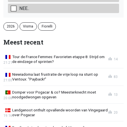
NEE..
2026
Visma
Fiorelli
Meest recent
Tour de France Femmes: Favorieten etappe 8: Strijd om
14
de eindzege of sprinten?
21:21
Niewiadoma laat frustratie de vrije loop na stunt op
83
Ventoux: "Payback!"
21:00
Domper voor Pogacar & co? Meesterknecht moet
13
noodgedwongen opgeven
20:08
Landgenoot onthult opvallende woorden van Vingegaard
20
over Pogacar
19:16