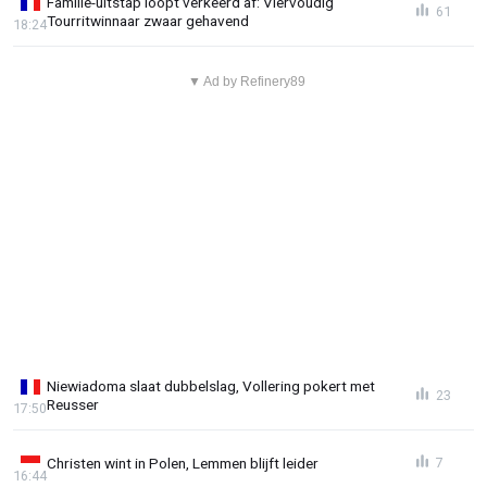
Familie-uitstap loopt verkeerd af: Viervoudig
61
Tourritwinnaar zwaar gehavend
18:24
▼ Ad by Refinery89
Niewiadoma slaat dubbelslag, Vollering pokert met
23
Reusser
17:50
Christen wint in Polen, Lemmen blijft leider
7
16:44