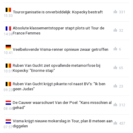
Tourorganisatie is onverbiddelijk: Kopecky bestraft
331
15:33
Absolute klassementstopper stapt plots uit Tour de
32
France Femmes
14:38
Veelbelovende Visma-renner opnieuw zwaar getroffen
6
10:41
Ruben Van Gucht ziet opvallende metamorfose bij
65
Kopecky: "Enorme stap"
10:01
Ruben Van Gucht krijgt pikante rol naast BV's: "Ik ben
23
geen Judas"
09:23
De Cauwer waarschuwt Van der Poel: "Kans misschien al
312
gehad"
08:44
Visma krijgt nieuwe mokerslag in Tour, plan B meteen aan
437
diggelen
07:57