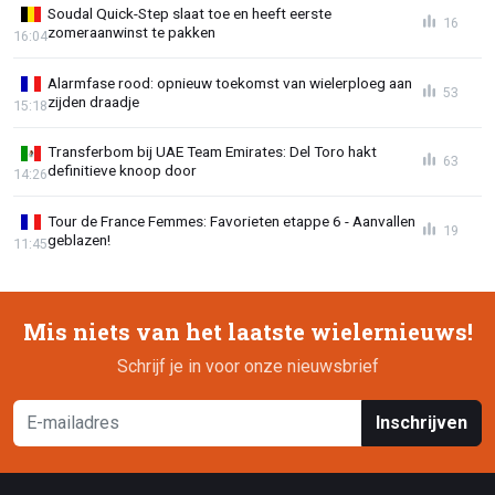
Soudal Quick-Step slaat toe en heeft eerste
16
zomeraanwinst te pakken
16:04
Alarmfase rood: opnieuw toekomst van wielerploeg aan
53
zijden draadje
15:18
Transferbom bij UAE Team Emirates: Del Toro hakt
63
definitieve knoop door
14:26
Tour de France Femmes: Favorieten etappe 6 - Aanvallen
19
geblazen!
11:45
Mis niets van het laatste wielernieuws!
Schrijf je in voor onze nieuwsbrief
Inschrijven