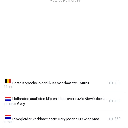
▼ Ad by Refinery89
Lotte Kopecky is eerlijk na voorlaatste Tourrit
185
11:55
Hollandse analisten klip en klaar over ruzie Niewiadoma
185
en Gery
11:10
Ploegleider verklaart actie Gery jegens Niewiadoma
760
10:30