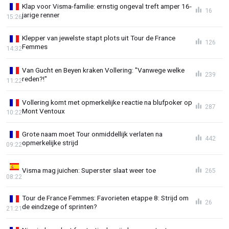
Klap voor Visma-familie: ernstig ongeval treft amper 16-
16
jarige renner
15:26
Klepper van jewelste stapt plots uit Tour de France
126
Femmes
14:32
Van Gucht en Beyen kraken Vollering: "Vanwege welke
239
reden?!"
11:22
Vollering komt met opmerkelijke reactie na blufpoker op
287
Mont Ventoux
10:22
Grote naam moet Tour onmiddellijk verlaten na
442
opmerkelijke strijd
09:22
Visma mag juichen: Superster slaat weer toe
265
08:22
Tour de France Femmes: Favorieten etappe 8: Strijd om
26
de eindzege of sprinten?
21:21