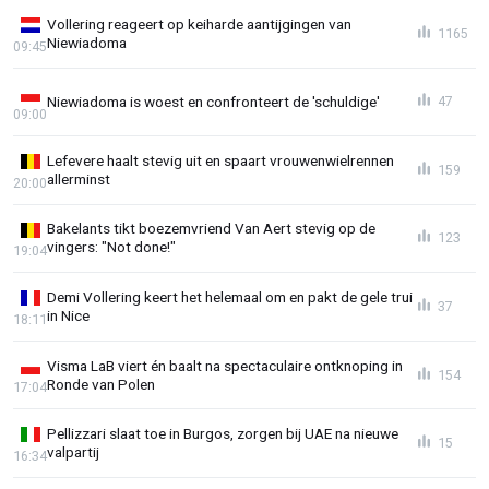
Vollering reageert op keiharde aantijgingen van
1165
Niewiadoma
09:45
Niewiadoma is woest en confronteert de 'schuldige'
47
09:00
Lefevere haalt stevig uit en spaart vrouwenwielrennen
159
allerminst
20:00
Bakelants tikt boezemvriend Van Aert stevig op de
123
vingers: "Not done!"
19:04
Demi Vollering keert het helemaal om en pakt de gele trui
37
in Nice
18:11
Visma LaB viert én baalt na spectaculaire ontknoping in
154
Ronde van Polen
17:04
Pellizzari slaat toe in Burgos, zorgen bij UAE na nieuwe
15
valpartij
16:34