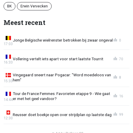
BK
Erwin Vervecken
Meest recent
Jonge Belgische wielrenster betrokken bij zwaar ongeval
0
17:03
Vollering vertelt iets apart voor start laatste Tourrit
70
16:33
Vingegaard sneert naar Pogacar: "Word moedeloos van
8
hem"
15:33
Tour de France Femmes: Favorieten etappe 9 - Wie gaat
16
er met het geel vandoor?
14:44
Reusser doet boekje open over strijdplan op laatste dag
99
12:30