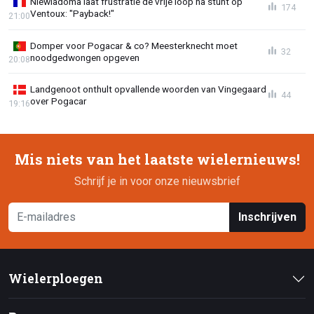
Niewiadoma laat frustratie de vrije loop na stunt op
174
Ventoux: "Payback!"
21:00
Domper voor Pogacar & co? Meesterknecht moet
32
noodgedwongen opgeven
20:08
Landgenoot onthult opvallende woorden van Vingegaard
44
over Pogacar
19:16
Mis niets van het laatste wielernieuws!
Schrijf je in voor onze nieuwsbrief
Inschrijven
Wielerploegen