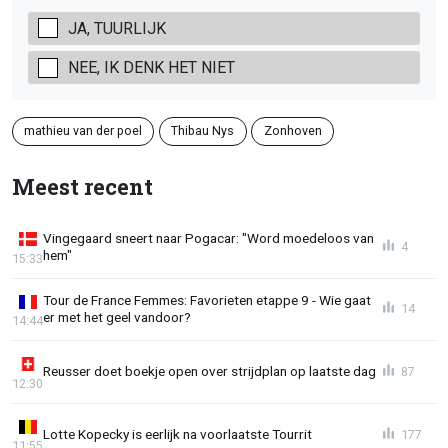
JA, TUURLIJK
NEE, IK DENK HET NIET
mathieu van der poel
Thibau Nys
Zonhoven
Meest recent
Vingegaard sneert naar Pogacar: "Word moedeloos van
4
hem"
15:33
Tour de France Femmes: Favorieten etappe 9 - Wie gaat
14
er met het geel vandoor?
14:44
Reusser doet boekje open over strijdplan op laatste dag
87
12:30
Lotte Kopecky is eerlijk na voorlaatste Tourrit
177
11:55