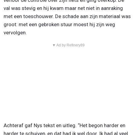
verloor de controle over zijn fiets en ging overkop. De
val was stevig en hij kwam maar net niet in aanraking
met een toeschouwer. De schade aan zijn materiaal was
groot: met een gebroken stuur moest hij zijn weg
vervolgen.
▼ Ad by Refinery89
Achteraf gaf Nys tekst en uitleg. “Het begon harder en
harder te schuiven, en dat had ik wel door. Ik had al veel