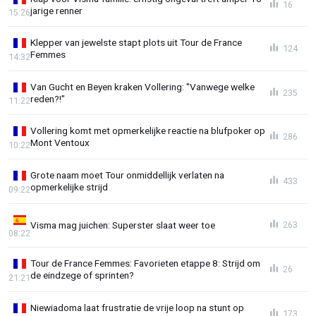
16
jarige renner
15:26
Klepper van jewelste stapt plots uit Tour de France
124
Femmes
14:32
Van Gucht en Beyen kraken Vollering: "Vanwege welke
235
reden?!"
11:22
Vollering komt met opmerkelijke reactie na blufpoker op
286
Mont Ventoux
10:22
Grote naam moet Tour onmiddellijk verlaten na
433
opmerkelijke strijd
09:22
Visma mag juichen: Superster slaat weer toe
263
08:22
Tour de France Femmes: Favorieten etappe 8: Strijd om
26
de eindzege of sprinten?
21:21
Niewiadoma laat frustratie de vrije loop na stunt op
173