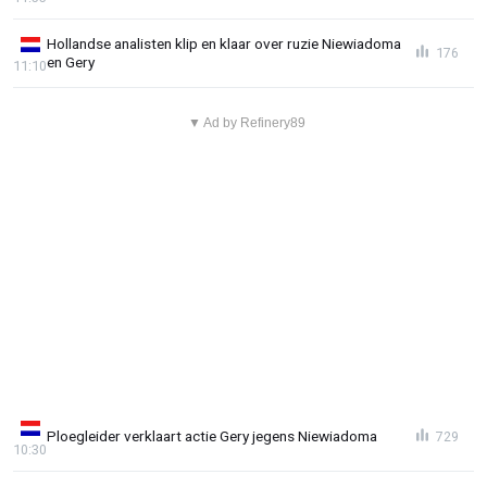
Hollandse analisten klip en klaar over ruzie Niewiadoma
176
en Gery
11:10
▼ Ad by Refinery89
Ploegleider verklaart actie Gery jegens Niewiadoma
729
10:30