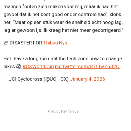
mannen fouten zien maken voor mij, maar ik had het
gevoel dat ik het best goed onder controle had”, klonk
het. “Maar op een stuk waar de snelheid echt hoog lag,
lag er gewoon ijs. Ik kreeg het niet meer gecorrigeerd.”
🚨 DISASTER FOR
Thibau Nys
He'll have a long run until the tech zone now to change
bikes 😱
#CXWorldCup
pic.twitter.com/87I0wZ532O
— UCI Cyclocross (@UCI_CX)
January 4, 2026
▼ Ad by Refinery89