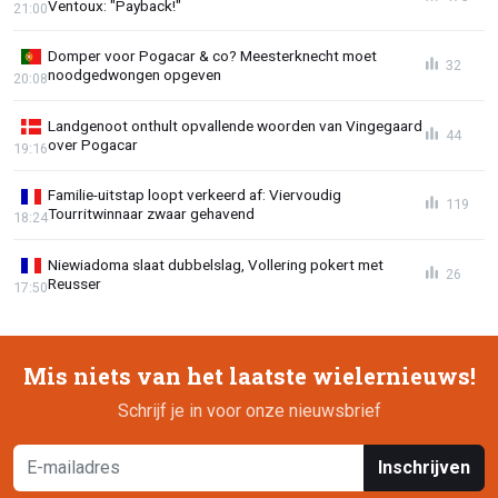
Ventoux: "Payback!"
21:00
Domper voor Pogacar & co? Meesterknecht moet
32
noodgedwongen opgeven
20:08
Landgenoot onthult opvallende woorden van Vingegaard
44
over Pogacar
19:16
Familie-uitstap loopt verkeerd af: Viervoudig
119
Tourritwinnaar zwaar gehavend
18:24
Niewiadoma slaat dubbelslag, Vollering pokert met
26
Reusser
17:50
Mis niets van het laatste wielernieuws!
Schrijf je in voor onze nieuwsbrief
Inschrijven