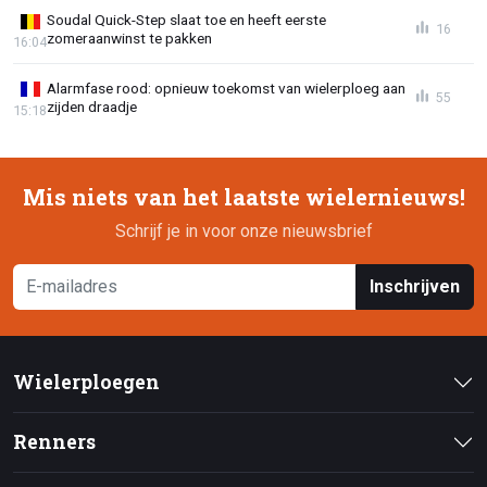
Soudal Quick-Step slaat toe en heeft eerste
16
zomeraanwinst te pakken
16:04
Alarmfase rood: opnieuw toekomst van wielerploeg aan
55
zijden draadje
15:18
Mis niets van het laatste wielernieuws!
Schrijf je in voor onze nieuwsbrief
Inschrijven
Wielerploegen
Renners