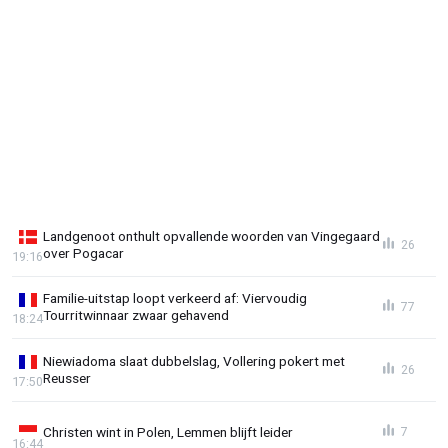
Landgenoot onthult opvallende woorden van Vingegaard
26
over Pogacar
19:16
Familie-uitstap loopt verkeerd af: Viervoudig
77
Tourritwinnaar zwaar gehavend
18:24
Niewiadoma slaat dubbelslag, Vollering pokert met
26
Reusser
17:50
Christen wint in Polen, Lemmen blijft leider
7
16:44