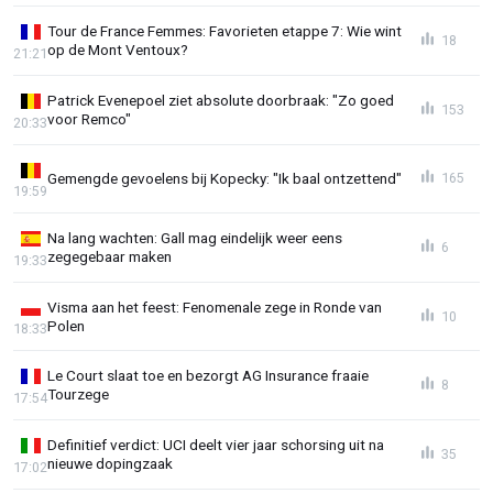
Tour de France Femmes: Favorieten etappe 7: Wie wint
18
op de Mont Ventoux?
21:21
Patrick Evenepoel ziet absolute doorbraak: "Zo goed
153
voor Remco"
20:33
Gemengde gevoelens bij Kopecky: "Ik baal ontzettend"
165
19:59
Na lang wachten: Gall mag eindelijk weer eens
6
zegegebaar maken
19:33
Visma aan het feest: Fenomenale zege in Ronde van
10
Polen
18:33
Le Court slaat toe en bezorgt AG Insurance fraaie
8
Tourzege
17:54
Definitief verdict: UCI deelt vier jaar schorsing uit na
35
nieuwe dopingzaak
17:02