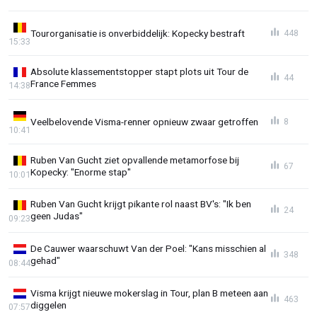
Tourorganisatie is onverbiddelijk: Kopecky bestraft
448
15:33
Absolute klassementstopper stapt plots uit Tour de
44
France Femmes
14:38
Veelbelovende Visma-renner opnieuw zwaar getroffen
8
10:41
Ruben Van Gucht ziet opvallende metamorfose bij
67
Kopecky: "Enorme stap"
10:01
Ruben Van Gucht krijgt pikante rol naast BV's: "Ik ben
24
geen Judas"
09:23
De Cauwer waarschuwt Van der Poel: "Kans misschien al
348
gehad"
08:44
Visma krijgt nieuwe mokerslag in Tour, plan B meteen aan
463
diggelen
07:57