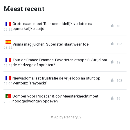
Meest recent
Grote naam moet Tour onmiddellijk verlaten na
73
opmerkelijke strijd
09:22
Visma mag juichen: Superster slaat weer toe
105
08:22
Tour de France Femmes: Favorieten etappe 8: Strijd om
19
de eindzege of sprinten?
21:21
Niewiadoma laat frustratie de vrije loop na stunt op
103
Ventoux: "Payback!"
21:00
Domper voor Pogacar & co? Meesterknecht moet
16
noodgedwongen opgeven
20:08
▼ Ad by Refinery89