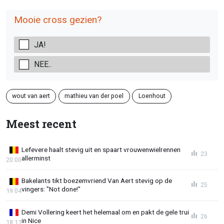
Mooie cross gezien?
JA!
NEE..
wout van aert
mathieu van der poel
Loenhout
Meest recent
Lefevere haalt stevig uit en spaart vrouwenwielrennen
23
allerminst
20:00
Bakelants tikt boezemvriend Van Aert stevig op de
25
vingers: "Not done!"
19:04
Demi Vollering keert het helemaal om en pakt de gele trui
26
in Nice
18:11