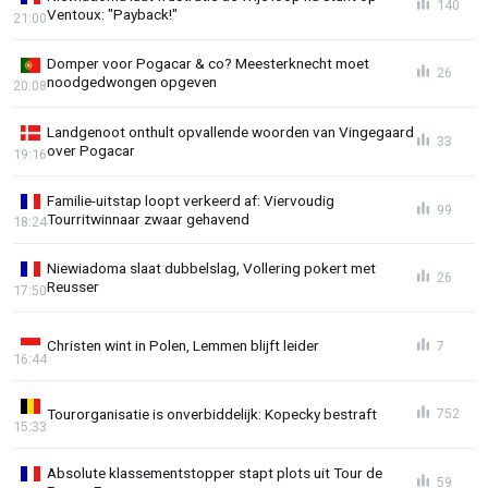
140
Ventoux: "Payback!"
21:00
Domper voor Pogacar & co? Meesterknecht moet
26
noodgedwongen opgeven
20:08
Landgenoot onthult opvallende woorden van Vingegaard
33
over Pogacar
19:16
Familie-uitstap loopt verkeerd af: Viervoudig
99
Tourritwinnaar zwaar gehavend
18:24
Niewiadoma slaat dubbelslag, Vollering pokert met
26
Reusser
17:50
Christen wint in Polen, Lemmen blijft leider
7
16:44
Tourorganisatie is onverbiddelijk: Kopecky bestraft
752
15:33
Absolute klassementstopper stapt plots uit Tour de
59