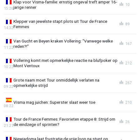
Klap voor Visma-familie: ernstig ongeval treft amper 16-
10
jarige renner
15:26
Klepper van jewelste stapt plots uit Tour de France
89
Femmes
14:32
Van Gucht en Beyen kraken Vollering: "Vanwege welke
167
reden?!"
11:22
Vollering komt met opmerkelijke reactie na blufpoker op
212
Mont Ventoux
10:22
Grote naam moet Tour onmiddellijk verlaten na
267
opmerkelijke strijd
09:22
Visma mag juichen: Superster slaat weer toe
210
08:22
Tour de France Femmes: Favorieten etappe 8: Strijd om
26
de eindzege of sprinten?
21:21
Niewiadoma laat frustratie de vrije loop na stunt op