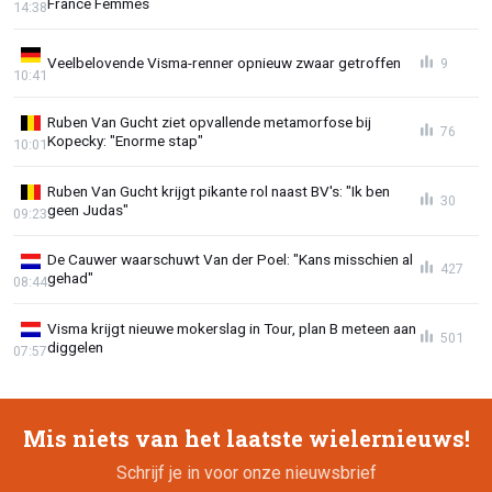
France Femmes
14:38
Veelbelovende Visma-renner opnieuw zwaar getroffen
9
10:41
Ruben Van Gucht ziet opvallende metamorfose bij
76
Kopecky: "Enorme stap"
10:01
Ruben Van Gucht krijgt pikante rol naast BV's: "Ik ben
30
geen Judas"
09:23
De Cauwer waarschuwt Van der Poel: "Kans misschien al
427
gehad"
08:44
Visma krijgt nieuwe mokerslag in Tour, plan B meteen aan
501
diggelen
07:57
Mis niets van het laatste wielernieuws!
Schrijf je in voor onze nieuwsbrief