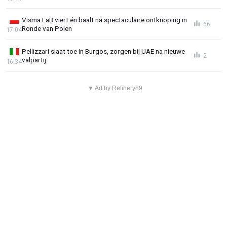
Visma LaB viert én baalt na spectaculaire ontknoping in
66
Ronde van Polen
17:04
Pellizzari slaat toe in Burgos, zorgen bij UAE na nieuwe
2
valpartij
16:34
▼ Ad by Refinery89