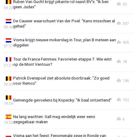
Ruben Van Gucht krijgt pikante rol naast BV's: "Ik ben
23
geen Judas"
09:23
De Cauwer waarschuwt Van der Poel: "Kans misschien al
307
gehad"
08:44
Visma krijgt nieuwe mokerslag in Tour, plan B meteen aan
435
diggelen
07:57
Tour de France Femmes: Favorieten etappe 7: Wie wint
18
op de Mont Ventoux?
21:21
Patrick Evenepoel ziet absolute doorbraak: "Zo goed
146
voor Remco"
20:33
Gemengde gevoelens bij Kopecky: "Ik baal ontzettend"
152
19:59
Na lang wachten: Gall mag eindelijk weer eens
6
zegegebaar maken
19:33
Visma aan het feest: Fenomenale zege in Ronde van