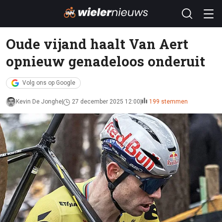
Oude vijand haalt Van Aert
opnieuw genadeloos onderuit
Volg ons op Google
Kevin De Jonghe
27 december 2025 12:00
199 stemmen