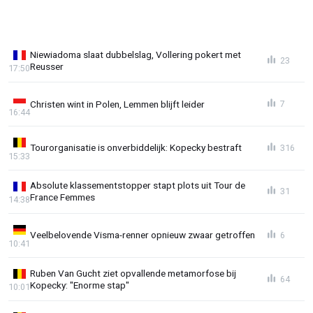
Niewiadoma slaat dubbelslag, Vollering pokert met
23
Reusser
17:50
Christen wint in Polen, Lemmen blijft leider
7
16:44
Tourorganisatie is onverbiddelijk: Kopecky bestraft
316
15:33
Absolute klassementstopper stapt plots uit Tour de
31
France Femmes
14:38
Veelbelovende Visma-renner opnieuw zwaar getroffen
6
10:41
Ruben Van Gucht ziet opvallende metamorfose bij
64
Kopecky: "Enorme stap"
10:01