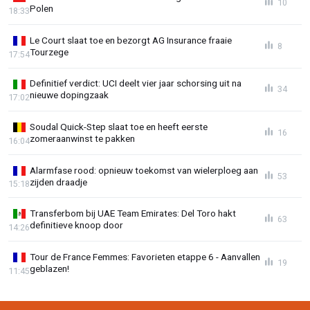
10
Polen
18:33
Le Court slaat toe en bezorgt AG Insurance fraaie
8
Tourzege
17:54
Definitief verdict: UCI deelt vier jaar schorsing uit na
34
nieuwe dopingzaak
17:02
Soudal Quick-Step slaat toe en heeft eerste
16
zomeraanwinst te pakken
16:04
Alarmfase rood: opnieuw toekomst van wielerploeg aan
53
zijden draadje
15:18
Transferbom bij UAE Team Emirates: Del Toro hakt
63
definitieve knoop door
14:26
Tour de France Femmes: Favorieten etappe 6 - Aanvallen
19
geblazen!
11:45