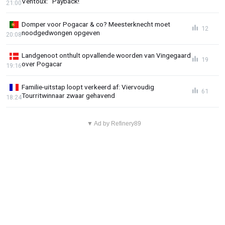
Ventoux: "Payback!"
21:00
Domper voor Pogacar & co? Meesterknecht moet
12
noodgedwongen opgeven
20:08
Landgenoot onthult opvallende woorden van Vingegaard
19
over Pogacar
19:16
Familie-uitstap loopt verkeerd af: Viervoudig
61
Tourritwinnaar zwaar gehavend
18:24
▼ Ad by Refinery89