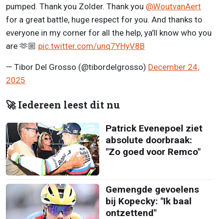
pumped. Thank you Zolder. Thank you
@WoutvanAert
for a great battle, huge respect for you. And thanks to
everyone in my corner for all the help, ya’ll know who you
are 🫶🏼
pic.twitter.com/unq7YHyV8B
— Tibor Del Grosso (@tibordelgrosso)
December 24,
2025
🚀 Iedereen leest dit nu
Patrick Evenepoel ziet
absolute doorbraak:
"Zo goed voor Remco"
Gemengde gevoelens
bij Kopecky: "Ik baal
ontzettend"