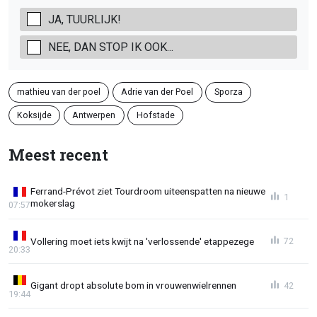
JA, TUURLIJK!
NEE, DAN STOP IK OOK...
mathieu van der poel
Adrie van der Poel
Sporza
Koksijde
Antwerpen
Hofstade
Meest recent
Ferrand-Prévot ziet Tourdroom uiteenspatten na nieuwe
1
mokerslag
07:57
Vollering moet iets kwijt na 'verlossende' etappezege
72
20:33
Gigant dropt absolute bom in vrouwenwielrennen
42
19:44