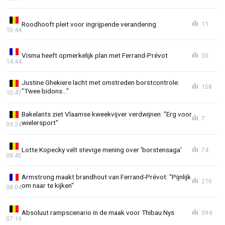
Roodhooft pleit voor ingrijpende verandering
11
15:44
Visma heeft opmerkelijk plan met Ferrand-Prévot
50
14:44
Justine Ghekiere lacht met omstreden borstcontrole:
158
"Twee bidons..."
10:47
Bakelants ziet Vlaamse kweekvijver verdwijnen: "Erg voor
7
wielersport"
09:24
Lotte Kopecky velt stevige mening over 'borstensaga'
74
08:40
Armstrong maakt brandhout van Ferrand-Prévot: "Pijnlijk
216
om naar te kijken"
08:04
Absoluut rampscenario in de maak voor Thibau Nys
394
07:19