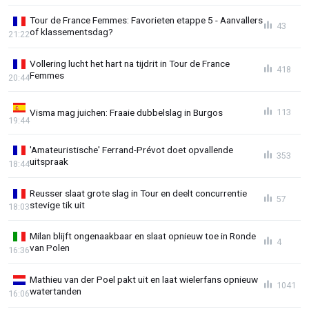
Tour de France Femmes: Favorieten etappe 5 - Aanvallers
43
of klassementsdag?
21:22
Vollering lucht het hart na tijdrit in Tour de France
418
Femmes
20:44
Visma mag juichen: Fraaie dubbelslag in Burgos
113
19:44
'Amateuristische' Ferrand-Prévot doet opvallende
353
uitspraak
18:44
Reusser slaat grote slag in Tour en deelt concurrentie
57
stevige tik uit
18:03
Milan blijft ongenaakbaar en slaat opnieuw toe in Ronde
4
van Polen
16:36
Mathieu van der Poel pakt uit en laat wielerfans opnieuw
1041
watertanden
16:06