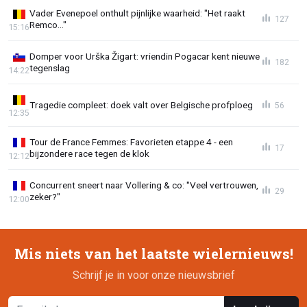
Vader Evenepoel onthult pijnlijke waarheid: "Het raakt
127
Remco..."
15:16
Domper voor Urška Žigart: vriendin Pogacar kent nieuwe
182
tegenslag
14:22
Tragedie compleet: doek valt over Belgische profploeg
56
12:35
Tour de France Femmes: Favorieten etappe 4 - een
17
bijzondere race tegen de klok
12:12
Concurrent sneert naar Vollering & co: "Veel vertrouwen,
29
zeker?"
12:00
Mis niets van het laatste wielernieuws!
Schrijf je in voor onze nieuwsbrief