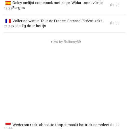
Onley omlijst comeback met zege, Widar toont zich in
26
Burgos
18:33
Vollering wint in Tour de France, Ferrand-Prévot zakt
58
volledig door het ijs
17:56
▼ Ad by Refinery89
Wederom raak: absolute topper maakt hattrick compleet
11
16:44