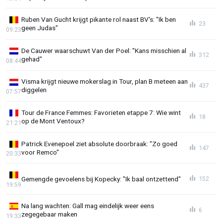
Ruben Van Gucht krijgt pikante rol naast BV's: "Ik ben
23
geen Judas"
09:23
De Cauwer waarschuwt Van der Poel: "Kans misschien al
312
gehad"
08:44
Visma krijgt nieuwe mokerslag in Tour, plan B meteen aan
437
diggelen
07:57
Tour de France Femmes: Favorieten etappe 7: Wie wint
18
op de Mont Ventoux?
21:21
Patrick Evenepoel ziet absolute doorbraak: "Zo goed
147
voor Remco"
20:33
Gemengde gevoelens bij Kopecky: "Ik baal ontzettend"
152
19:59
Na lang wachten: Gall mag eindelijk weer eens
6
zegegebaar maken
19:33