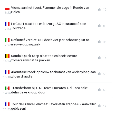
Visma aan het feest: Fenomenale zege in Ronde van
10
Polen
18:33
Le Court slaat toe en bezorgt AG Insurance fraaie
8
Tourzege
17:54
Definitief verdict: UCI deelt vier jaar schorsing uit na
35
nieuwe dopingzaak
17:02
Soudal Quick-Step slaat toe en heeft eerste
16
zomeraanwinst te pakken
16:04
Alarmfase rood: opnieuw toekomst van wielerploeg aan
53
zijden draadje
15:18
Transferbom bij UAE Team Emirates: Del Toro hakt
63
definitieve knoop door
14:26
Tour de France Femmes: Favorieten etappe 6 - Aanvallen
19
geblazen!
11:45