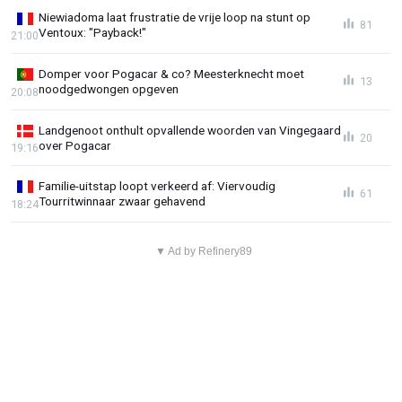
Niewiadoma laat frustratie de vrije loop na stunt op
81
Ventoux: "Payback!"
21:00
Domper voor Pogacar & co? Meesterknecht moet
13
noodgedwongen opgeven
20:08
Landgenoot onthult opvallende woorden van Vingegaard
20
over Pogacar
19:16
Familie-uitstap loopt verkeerd af: Viervoudig
61
Tourritwinnaar zwaar gehavend
18:24
▼ Ad by Refinery89