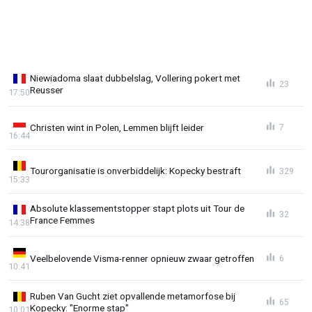
Niewiadoma slaat dubbelslag, Vollering pokert met
23
Reusser
17:50
Christen wint in Polen, Lemmen blijft leider
7
16:44
Tourorganisatie is onverbiddelijk: Kopecky bestraft
329
15:33
Absolute klassementstopper stapt plots uit Tour de
32
France Femmes
14:38
Veelbelovende Visma-renner opnieuw zwaar getroffen
6
10:41
Ruben Van Gucht ziet opvallende metamorfose bij
65
Kopecky: "Enorme stap"
10:01