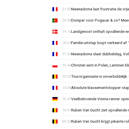
Niewiadoma laat frustratie de vrij
21:00
Domper voor Pogacar & co? Mee
20:08
Landgenoot onthult opvallende w
19:16
Familie-uitstap loopt verkeerd af
18:24
Niewiadoma slaat dubbelslag, Vol
17:50
Christen wint in Polen, Lemmen blij
16:44
Tourorganisatie is onverbiddelijk
15:33
Absolute klassementstopper stap
14:38
Veelbelovende Visma-renner opni
10:41
Ruben Van Gucht ziet opvallende 
10:01
Ruben Van Gucht krijgt pikante rol
09:23