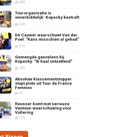
443
Tourorganisatie is
onverbiddelijk: Kopecky bestraft
349
De Cauwer waarschuwt Van der
Poel: "Kans misschien al gehad"
319
Gemengde gevoelens bij
Kopecky: "Ik baal ontzettend"
155
Absolute klassementstopper
stapt plots uit Tour de France
Femmes
32
Reusser komt met serieuze
Ventoux-waarschuwing voor
Vollering
179
et Binnen