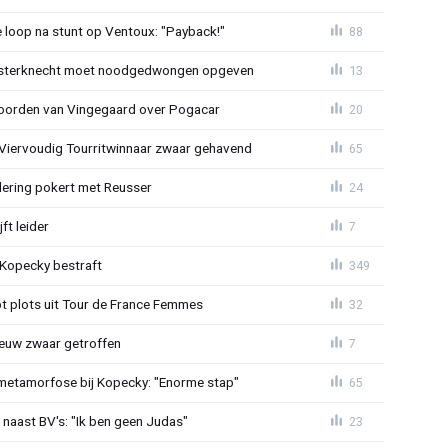
e loop na stunt op Ventoux: "Payback!"
88
sterknecht moet noodgedwongen opgeven
13
oorden van Vingegaard over Pogacar
20
: Viervoudig Tourritwinnaar zwaar gehavend
65
lering pokert met Reusser
24
ft leider
7
: Kopecky bestraft
349
t plots uit Tour de France Femmes
32
euw zwaar getroffen
7
metamorfose bij Kopecky: "Enorme stap"
65
 naast BV's: "Ik ben geen Judas"
23