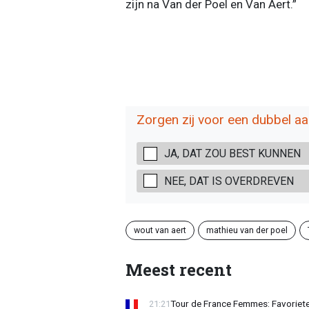
zijn na Van der Poel en Van Aert.”
Zorgen zij voor een dubbel a
JA, DAT ZOU BEST KUNNEN
NEE, DAT IS OVERDREVEN
wout van aert
mathieu van der poel
Meest recent
Tour de France Femmes: Favorieten
21:21