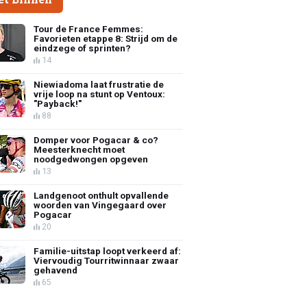
Tour de France Femmes:
Favorieten etappe 8: Strijd om de
eindzege of sprinten?
14
Niewiadoma laat frustratie de
vrije loop na stunt op Ventoux:
"Payback!"
88
Domper voor Pogacar & co?
Meesterknecht moet
noodgedwongen opgeven
13
Landgenoot onthult opvallende
woorden van Vingegaard over
Pogacar
20
Familie-uitstap loopt verkeerd af:
Viervoudig Tourritwinnaar zwaar
gehavend
65