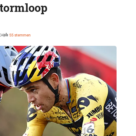
stormloop
04
55 stemmen