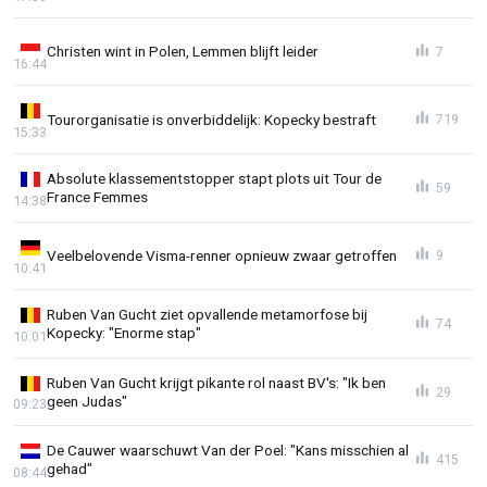
Christen wint in Polen, Lemmen blijft leider
7
16:44
Tourorganisatie is onverbiddelijk: Kopecky bestraft
719
15:33
Absolute klassementstopper stapt plots uit Tour de
59
France Femmes
14:38
Veelbelovende Visma-renner opnieuw zwaar getroffen
9
10:41
Ruben Van Gucht ziet opvallende metamorfose bij
74
Kopecky: "Enorme stap"
10:01
Ruben Van Gucht krijgt pikante rol naast BV's: "Ik ben
29
geen Judas"
09:23
De Cauwer waarschuwt Van der Poel: "Kans misschien al
415
gehad"
08:44