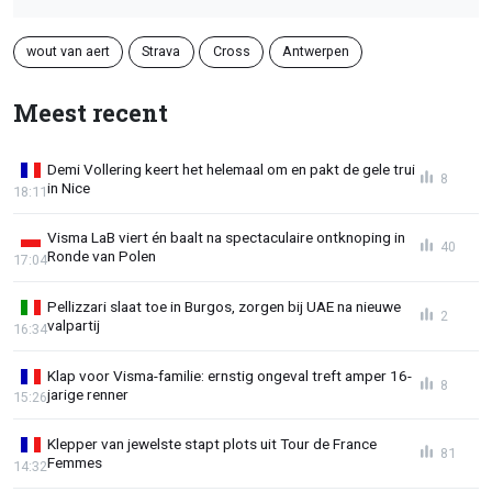
wout van aert
Strava
Cross
Antwerpen
Meest recent
Demi Vollering keert het helemaal om en pakt de gele trui
8
in Nice
18:11
Visma LaB viert én baalt na spectaculaire ontknoping in
40
Ronde van Polen
17:04
Pellizzari slaat toe in Burgos, zorgen bij UAE na nieuwe
2
valpartij
16:34
Klap voor Visma-familie: ernstig ongeval treft amper 16-
8
jarige renner
15:26
Klepper van jewelste stapt plots uit Tour de France
81
Femmes
14:32