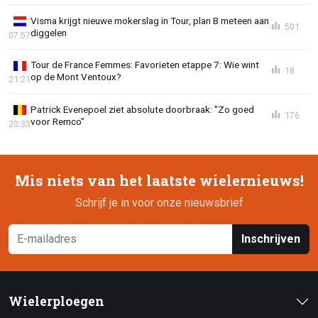
Visma krijgt nieuwe mokerslag in Tour, plan B meteen aan
501
diggelen
07:57
Tour de France Femmes: Favorieten etappe 7: Wie wint
18
op de Mont Ventoux?
21:21
Patrick Evenepoel ziet absolute doorbraak: "Zo goed
176
voor Remco"
20:33
Mis niets van het laatste wielernieuws!
Schrijf je in voor onze nieuwsbrief
Inschrijven
Wielerploegen