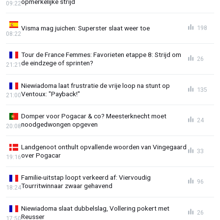
opmerkelijke strijd
09:22
Visma mag juichen: Superster slaat weer toe
198
08:22
Tour de France Femmes: Favorieten etappe 8: Strijd om
26
de eindzege of sprinten?
21:21
Niewiadoma laat frustratie de vrije loop na stunt op
135
Ventoux: "Payback!"
21:00
Domper voor Pogacar & co? Meesterknecht moet
24
noodgedwongen opgeven
20:08
Landgenoot onthult opvallende woorden van Vingegaard
33
over Pogacar
19:16
Familie-uitstap loopt verkeerd af: Viervoudig
96
Tourritwinnaar zwaar gehavend
18:24
Niewiadoma slaat dubbelslag, Vollering pokert met
26
Reusser
17:50