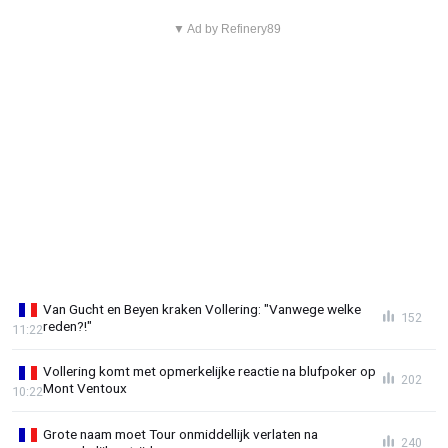
▼ Ad by Refinery89
Van Gucht en Beyen kraken Vollering: "Vanwege welke
152
reden?!"
11:22
Vollering komt met opmerkelijke reactie na blufpoker op
202
Mont Ventoux
10:22
Grote naam moet Tour onmiddellijk verlaten na
240