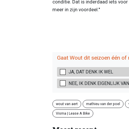
conditie. Dat is inderdaad iets voo
meer in zijn voordeel.''
Gaat Wout dit seizoen één of
JA, DAT DENK IK WEL
NEE, IK DENK EIGENLIJK VAN
wout van aert
mathieu van der poel
Visma | Lease A Bike