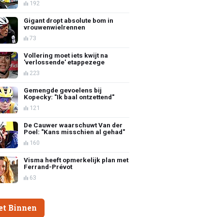
192
Gigant dropt absolute bom in
vrouwenwielrennen
73
Vollering moet iets kwijt na
'verlossende' etappezege
223
Gemengde gevoelens bij
Kopecky: "Ik baal ontzettend"
121
De Cauwer waarschuwt Van der
Poel: "Kans misschien al gehad"
160
Visma heeft opmerkelijk plan met
Ferrand-Prévot
63
et Binnen