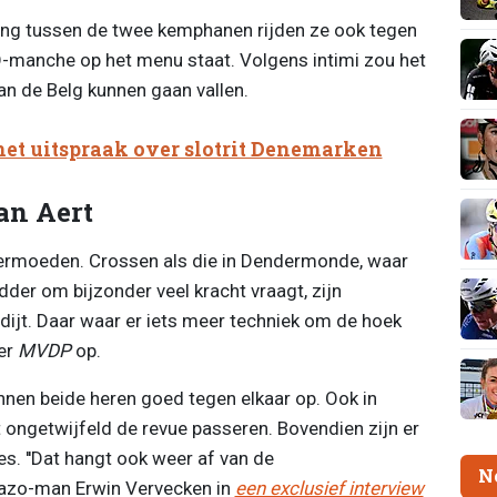
ng tussen de twee kemphanen rijden ze ook tegen
O-manche op het menu staat. Volgens intimi zou het
an de Belg kunnen gaan vallen.
met uitspraak over slotrit Denemarken
an Aert
vermoeden. Crossen als die in Dendermonde, waar
er om bijzonder veel kracht vraagt, zijn
ijt. Daar waar er iets meer techniek om de hoek
der
MVDP
op.
nen beide heren goed tegen elkaar op. Ook in
 ongetwijfeld de revue passeren. Bovendien zijn er
s. ''Dat hangt ook weer af van de
N
lazo-man Erwin Vervecken in
een exclusief interview