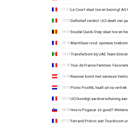
Le Court slaat toe en bezorgt AG 
17:54
Definitief verdict: UCI deelt vier 
17:02
Soudal Quick-Step slaat toe en h
16:04
Alarmfase rood: opnieuw toekomst
15:18
Transferbom bij UAE Team Emirate
14:26
Tour de France Femmes: Favoriete
11:45
Reusser komt met serieuze Vento
10:43
Picnic PostNL haalt uit na vertrek
10:01
UCI kondigt aardverschuiving aan
09:23
Hoe is Pogacar zó goed? Wetensc
08:42
Ferrand-Prévot ziet Tourdroom u
07:57