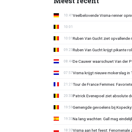
Meest recent
Veelbelovende Visma-renner opni
10:41
10:01
Ruben Van Gucht ziet opvallende 
10:01
Ruben Van Gucht krijgt pikante rol
09:23
De Cauwer waarschuwt Van der Po
08:44
Visma krijgt nieuwe mokerslag in 
07:57
Tour de France Femmes: Favoriete
21:21
Patrick Evenepoel ziet absolute 
20:33
Gemengde gevoelens bij Kopecky: 
19:59
Na lang wachten: Gall mag eindel
19:33
Visma aan het feest: Fenomenale 
18:33