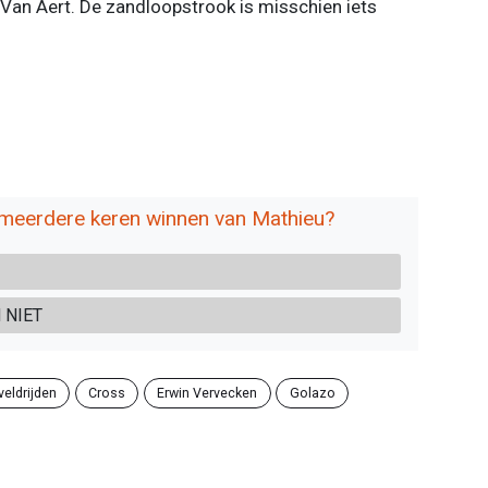
r Van Aert. De zandloopstrook is misschien iets
 meerdere keren winnen van Mathieu?
 NIET
veldrijden
Cross
Erwin Vervecken
Golazo