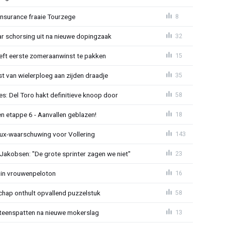
Insurance fraaie Tourzege
8
jaar schorsing uit na nieuwe dopingzaak
32
eeft eerste zomeraanwinst te pakken
15
 van wielerploeg aan zijden draadje
35
s: Del Toro hakt definitieve knoop door
58
n etappe 6 - Aanvallen geblazen!
18
ux-waarschuwing voor Vollering
143
 Jakobsen: "De grote sprinter zagen we niet"
23
 in vrouwenpeloton
16
hap onthult opvallend puzzelstuk
58
iteenspatten na nieuwe mokerslag
13