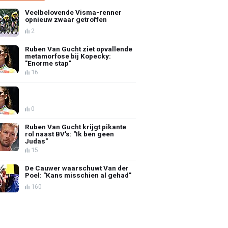
Veelbelovende Visma-renner
opnieuw zwaar getroffen
2
Ruben Van Gucht ziet opvallende
metamorfose bij Kopecky:
"Enorme stap"
16
0
Ruben Van Gucht krijgt pikante
rol naast BV's: "Ik ben geen
Judas"
15
De Cauwer waarschuwt Van der
Poel: "Kans misschien al gehad"
160