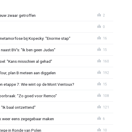
euw zwaar getroffen
2
0
metamorfose bij Kopecky: "Enorme stap"
16
 naast BV's: "Ik ben geen Judas"
15
el: "Kans misschien al gehad"
160
Tour, plan B meteen aan diggelen
192
n etappe 7: Wie wint op de Mont Ventoux?
15
doorbraak: "Zo goed voor Remco"
108
"Ik baal ontzettend"
121
ijk weer eens zegegebaar maken
6
zege in Ronde van Polen
10