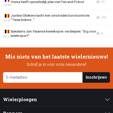
Visma heeft opmerkelijk plan met Ferrand-Prévot
55
14:44
Justine Ghekiere lacht met omstreden borstcontrole:
193
"Twee bidons..."
10:47
Bakelants ziet Vlaamse kweekvijver verdwijnen: "Erg voor
8
wielersport"
09:24
Mis niets van het laatste wielernieuws!
Schrijf je in voor onze nieuwsbrief
Inschrijven
Wielerploegen