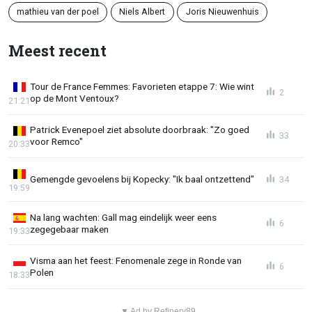
mathieu van der poel
Niels Albert
Joris Nieuwenhuis
Meest recent
Tour de France Femmes: Favorieten etappe 7: Wie wint
2
op de Mont Ventoux?
21:21
Patrick Evenepoel ziet absolute doorbraak: "Zo goed
33
voor Remco"
20:33
Gemengde gevoelens bij Kopecky: "Ik baal ontzettend"
34
19:59
Na lang wachten: Gall mag eindelijk weer eens
6
zegegebaar maken
19:33
Visma aan het feest: Fenomenale zege in Ronde van
6
Polen
18:33
▼ Ad by Refinery89