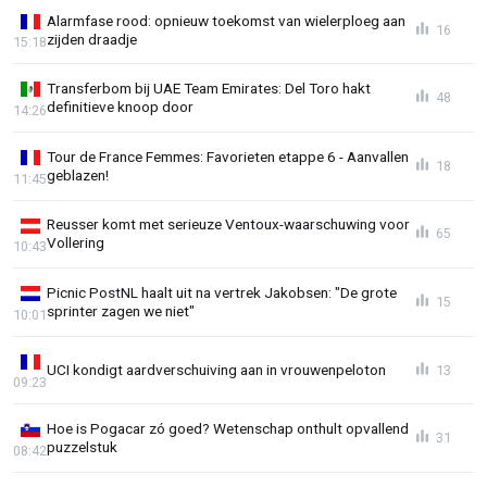
Alarmfase rood: opnieuw toekomst van wielerploeg aan
16
zijden draadje
15:18
Transferbom bij UAE Team Emirates: Del Toro hakt
48
definitieve knoop door
14:26
Tour de France Femmes: Favorieten etappe 6 - Aanvallen
18
geblazen!
11:45
Reusser komt met serieuze Ventoux-waarschuwing voor
65
Vollering
10:43
Picnic PostNL haalt uit na vertrek Jakobsen: "De grote
15
sprinter zagen we niet"
10:01
UCI kondigt aardverschuiving aan in vrouwenpeloton
13
09:23
Hoe is Pogacar zó goed? Wetenschap onthult opvallend
31
puzzelstuk
08:42