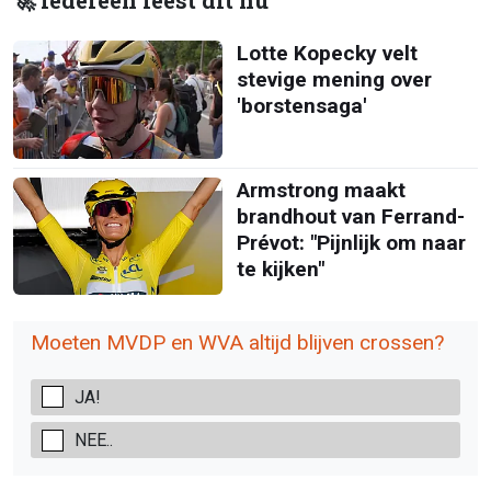
🚀 Iedereen leest dit nu
Lotte Kopecky velt
stevige mening over
'borstensaga'
Armstrong maakt
brandhout van Ferrand-
Prévot: "Pijnlijk om naar
te kijken"
Moeten MVDP en WVA altijd blijven crossen?
JA!
NEE..