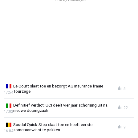
Le Court slaat toe en bezorgt AG Insurance fraaie
5
Tourzege
17:54
Definitief verdict: UCI deelt vier jaar schorsing uit na
22
nieuwe dopingzaak
17:02
Soudal Quick-Step slaat toe en heeft eerste
9
zomeraanwinst te pakken
16:04