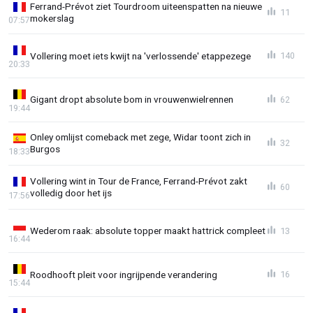
Ferrand-Prévot ziet Tourdroom uiteenspatten na nieuwe
11
mokerslag
07:57
Vollering moet iets kwijt na 'verlossende' etappezege
140
20:33
Gigant dropt absolute bom in vrouwenwielrennen
62
19:44
Onley omlijst comeback met zege, Widar toont zich in
32
Burgos
18:33
Vollering wint in Tour de France, Ferrand-Prévot zakt
60
volledig door het ijs
17:56
Wederom raak: absolute topper maakt hattrick compleet
13
16:44
Roodhooft pleit voor ingrijpende verandering
16
15:44