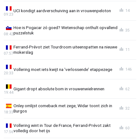
UCI kondigt aardverschuiving aan in vrouwenpeloton
14
09:23
Hoe is Pogacar zó goed? Wetenschap onthult opvallend
35
puzzelstuk
08:42
Ferrand-Prévot ziet Tourdroom uiteenspatten na nieuwe
11
mokerslag
07:57
Vollering moet iets kwijt na 'verlossende' etappezege
146
20:33
Gigant dropt absolute bom in vrouwenwielrennen
62
19:44
Onley omlijst comeback met zege, Widar toont zich in
32
Burgos
18:33
Vollering wint in Tour de France, Ferrand-Prévot zakt
60
volledig door het ijs
17:56