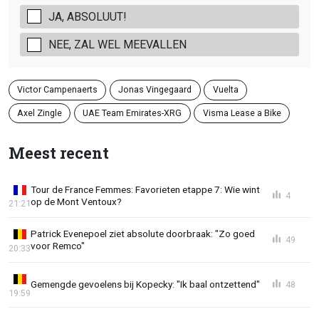
JA, ABSOLUUT!
NEE, ZAL WEL MEEVALLEN
Victor Campenaerts
Jonas Vingegaard
Vuelta
Axel Zingle
UAE Team Emirates-XRG
Visma Lease a Bike
Meest recent
Tour de France Femmes: Favorieten etappe 7: Wie wint
4
op de Mont Ventoux?
21:21
Patrick Evenepoel ziet absolute doorbraak: "Zo goed
49
voor Remco"
20:33
Gemengde gevoelens bij Kopecky: "Ik baal ontzettend"
48
19:59