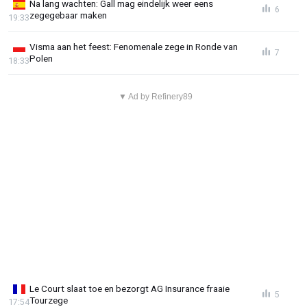
Na lang wachten: Gall mag eindelijk weer eens
6
zegegebaar maken
19:33
Visma aan het feest: Fenomenale zege in Ronde van
7
Polen
18:33
▼ Ad by Refinery89
Le Court slaat toe en bezorgt AG Insurance fraaie
5
Tourzege
17:54