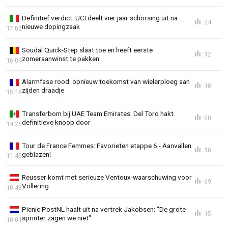
Definitief verdict: UCI deelt vier jaar schorsing uit na
24
nieuwe dopingzaak
17:02
Soudal Quick-Step slaat toe en heeft eerste
12
zomeraanwinst te pakken
16:04
Alarmfase rood: opnieuw toekomst van wielerploeg aan
18
zijden draadje
15:18
Transferbom bij UAE Team Emirates: Del Toro hakt
50
definitieve knoop door
14:26
Tour de France Femmes: Favorieten etappe 6 - Aanvallen
18
geblazen!
11:45
Reusser komt met serieuze Ventoux-waarschuwing voor
69
Vollering
10:43
Picnic PostNL haalt uit na vertrek Jakobsen: "De grote
15
sprinter zagen we niet"
10:01