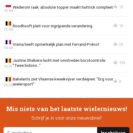
Wederom raak: absolute topper maakt hattrick compleet
13
16:44
Roodhooft pleit voor ingrijpende verandering
16
15:44
Visma heeft opmerkelijk plan met Ferrand-Prévot
55
14:44
Justine Ghekiere lacht met omstreden borstcontrole:
199
"Twee bidons..."
10:47
Bakelants ziet Vlaamse kweekvijver verdwijnen: "Erg voor
8
wielersport"
09:24
Mis niets van het laatste wielernieuws!
Schrijf je in voor onze nieuwsbrief