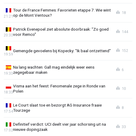
Tour de France Femmes: Favorieten etappe 7: Wie wint
18
op de Mont Ventoux?
21:21
Patrick Evenepoel ziet absolute doorbraak: "Zo goed
144
voor Remco"
20:33
Gemengde gevoelens bij Kopecky: "Ik baal ontzettend"
152
19:59
Na lang wachten: Gall mag eindelijk weer eens
6
zegegebaar maken
19:33
Visma aan het feest: Fenomenale zege in Ronde van
10
Polen
18:33
Le Court slaat toe en bezorgt AG Insurance fraaie
8
Tourzege
17:54
Definitief verdict: UCI deelt vier jaar schorsing uit na
33
nieuwe dopingzaak
17:02