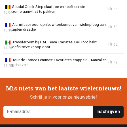
Soudal Quick-Step slaat toe en heeft eerste
15
zomeraanwinst te pakken
16:04
Alarmfase rood: opnieuw toekomst van wielerploeg aan
53
zijden draadje
15:18
Transferbom bij UAE Team Emirates: Del Toro hakt
62
definitieve knoop door
14:26
Tour de France Femmes: Favorieten etappe 6 - Aanvallen
19
geblazen!
11:45
Mis niets van het laatste wielernieuws!
Schrijf je in voor onze nieuwsbrief
Inschrijven