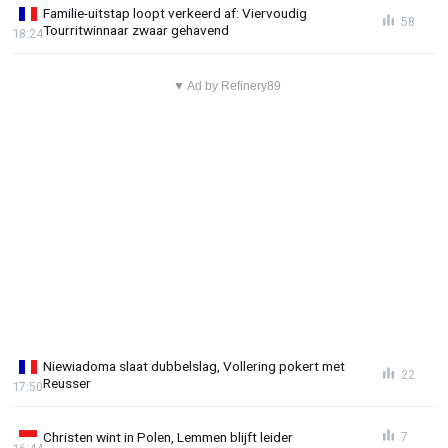
Familie-uitstap loopt verkeerd af: Viervoudig
58
Tourritwinnaar zwaar gehavend
18:24
▼ Ad by Refinery89
Niewiadoma slaat dubbelslag, Vollering pokert met
22
Reusser
17:50
Christen wint in Polen, Lemmen blijft leider
7