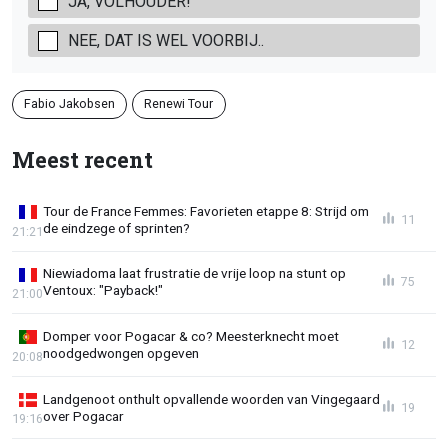
JA, VOLHOUDER!
NEE, DAT IS WEL VOORBIJ..
Fabio Jakobsen
Renewi Tour
Meest recent
Tour de France Femmes: Favorieten etappe 8: Strijd om
11
de eindzege of sprinten?
21:21
Niewiadoma laat frustratie de vrije loop na stunt op
75
Ventoux: "Payback!"
21:00
Domper voor Pogacar & co? Meesterknecht moet
12
noodgedwongen opgeven
20:08
Landgenoot onthult opvallende woorden van Vingegaard
19
over Pogacar
19:16