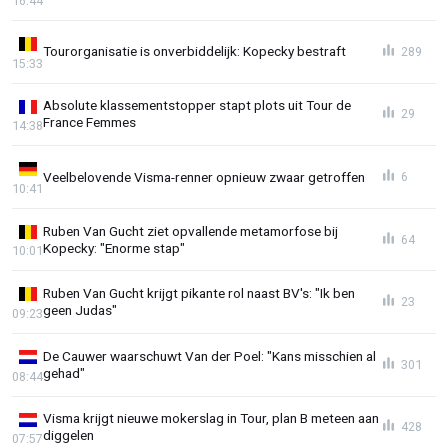
16:44
Tourorganisatie is onverbiddelijk: Kopecky bestraft
289
15:33
Absolute klassementstopper stapt plots uit Tour de
29
France Femmes
14:38
Veelbelovende Visma-renner opnieuw zwaar getroffen
6
10:41
Ruben Van Gucht ziet opvallende metamorfose bij
64
Kopecky: "Enorme stap"
10:01
Ruben Van Gucht krijgt pikante rol naast BV's: "Ik ben
23
geen Judas"
09:23
De Cauwer waarschuwt Van der Poel: "Kans misschien al
301
gehad"
08:44
Visma krijgt nieuwe mokerslag in Tour, plan B meteen aan
428
diggelen
07:57