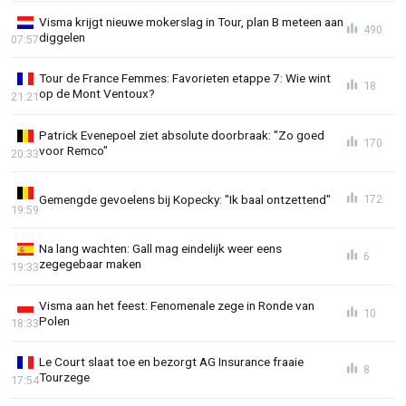
Visma krijgt nieuwe mokerslag in Tour, plan B meteen aan
490
diggelen
07:57
Tour de France Femmes: Favorieten etappe 7: Wie wint
18
op de Mont Ventoux?
21:21
Patrick Evenepoel ziet absolute doorbraak: "Zo goed
170
voor Remco"
20:33
Gemengde gevoelens bij Kopecky: "Ik baal ontzettend"
172
19:59
Na lang wachten: Gall mag eindelijk weer eens
6
zegegebaar maken
19:33
Visma aan het feest: Fenomenale zege in Ronde van
10
Polen
18:33
Le Court slaat toe en bezorgt AG Insurance fraaie
8
Tourzege
17:54