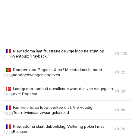
Niewiadoma laat frustratie de vrije loop na stunt op
125
Ventoux: "Payback!"
21:00
Domper voor Pogacar & co? Meesterknecht moet
22
noodgedwongen opgeven
20:08
Landgenoot onthult opvallende woorden van Vingegaard
28
over Pogacar
19:16
Familie-uitstap loopt verkeerd af: Viervoudig
88
Tourritwinnaar zwaar gehavend
18:24
Niewiadoma slaat dubbelslag, Vollering pokert met
26
Reusser
17:50