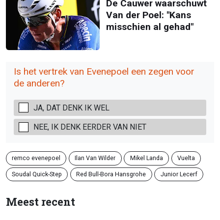
De Cauwer waarschuwt
Van der Poel: "Kans
misschien al gehad"
Is het vertrek van Evenepoel een zegen voor
de anderen?
JA, DAT DENK IK WEL
NEE, IK DENK EERDER VAN NIET
remco evenepoel
Ilan Van Wilder
Mikel Landa
Vuelta
Soudal Quick-Step
Red Bull-Bora Hansgrohe
Junior Lecerf
Meest recent