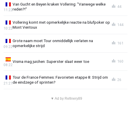
Van Gucht en Beyen kraken Vollering: "Vanwege welke
44
reden?!"
11:22
Vollering komt met opmerkelijke reactie na blufpoker op
144
Mont Ventoux
10:22
Grote naam moet Tour onmiddellijk verlaten na
161
opmerkelijke strijd
09:22
Visma mag juichen: Superster slaat weer toe
160
08:22
Tour de France Femmes: Favorieten etappe 8: Strijd om
26
de eindzege of sprinten?
21:21
▼ Ad by Refinery89