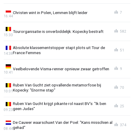
Christen wint in Polen, Lemmen blijft leider
7
16:44
Tourorganisatie is onverbiddelijk: Kopecky bestraft
582
15:33
Absolute klassementstopper stapt plots uit Tour de
51
France Femmes
14:38
Veelbelovende Visma-renner opnieuw zwaar getroffen
9
10:41
Ruben Van Gucht ziet opvallende metamorfose bij
70
Kopecky: "Enorme stap"
10:01
Ruben Van Gucht krijgt pikante rol naast BV's: "Ik ben
25
geen Judas"
09:23
De Cauwer waarschuwt Van der Poel: "Kans misschien al
374
gehad"
08:44