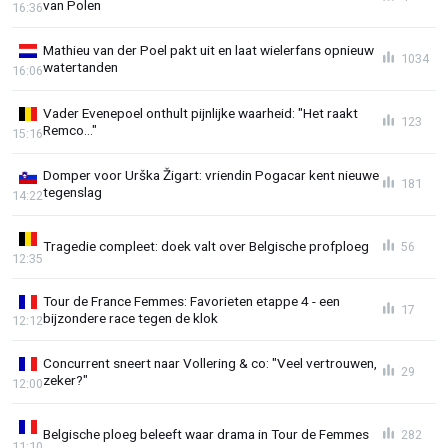
van Polen
16:36
Mathieu van der Poel pakt uit en laat wielerfans opnieuw
1034
watertanden
16:06
Vader Evenepoel onthult pijnlijke waarheid: "Het raakt
123
Remco..."
15:16
Domper voor Urška Žigart: vriendin Pogacar kent nieuwe
181
tegenslag
14:22
Tragedie compleet: doek valt over Belgische profploeg
56
12:35
Tour de France Femmes: Favorieten etappe 4 - een
17
bijzondere race tegen de klok
12:12
Concurrent sneert naar Vollering & co: "Veel vertrouwen,
29
zeker?"
12:00
Belgische ploeg beleeft waar drama in Tour de Femmes
282
11:10