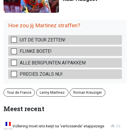
Hoe zou jij Martinez straffen?
UIT DE TOUR ZETTEN!
FLINKE BOETE!
ALLE BERGPUNTEN AFPAKKEN!
PRECIES ZOALS NU!
Tour de France
Lenny Martinez
Roman Kreuziger
Meest recent
Vollering moet iets kwijt na 'verlossende' etappezege
53
20:33