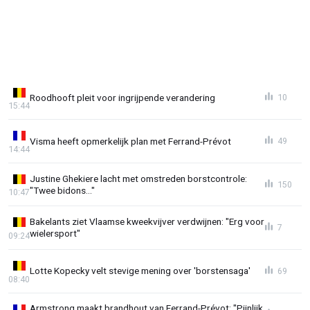
Roodhooft pleit voor ingrijpende verandering
10
15:44
Visma heeft opmerkelijk plan met Ferrand-Prévot
49
14:44
Justine Ghekiere lacht met omstreden borstcontrole:
150
"Twee bidons..."
10:47
Bakelants ziet Vlaamse kweekvijver verdwijnen: "Erg voor
7
wielersport"
09:24
Lotte Kopecky velt stevige mening over 'borstensaga'
69
08:40
Armstrong maakt brandhout van Ferrand-Prévot: "Pijnlijk