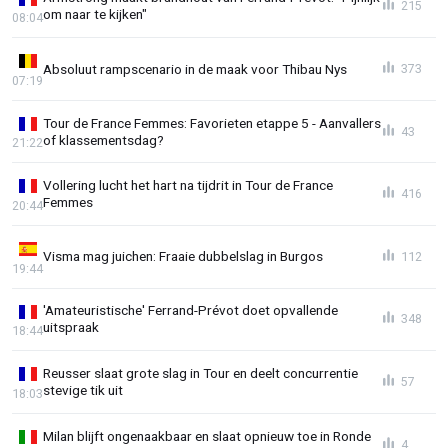
215
om naar te kijken"
08:04
Absoluut rampscenario in de maak voor Thibau Nys
373
07:19
Tour de France Femmes: Favorieten etappe 5 - Aanvallers
43
of klassementsdag?
21:22
Vollering lucht het hart na tijdrit in Tour de France
416
Femmes
20:44
Visma mag juichen: Fraaie dubbelslag in Burgos
112
19:44
'Amateuristische' Ferrand-Prévot doet opvallende
348
uitspraak
18:44
Reusser slaat grote slag in Tour en deelt concurrentie
57
stevige tik uit
18:03
Milan blijft ongenaakbaar en slaat opnieuw toe in Ronde
4