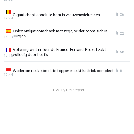
Gigant dropt absolute bom in vrouwenwielrennen
36
19:44
Onley omlijst comeback met zege, Widar toont zich in
22
Burgos
18:33
Vollering wint in Tour de France, Ferrand-Prévot zakt
56
volledig door het ijs
17:56
Wederom raak: absolute topper maakt hattrick compleet
8
16:44
▼ Ad by Refinery89