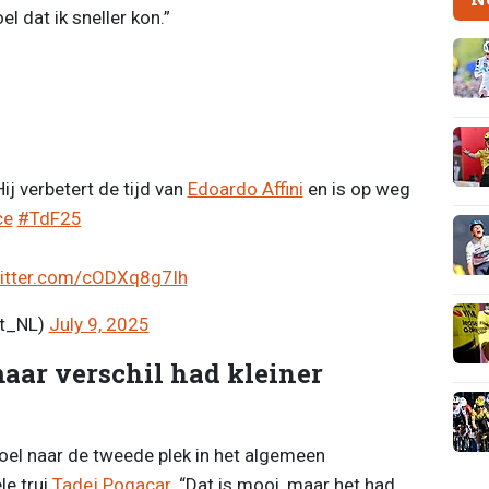
l dat ik sneller kon.”
Hij verbetert de tijd van
Edoardo Affini
en is op weg
ce
#TdF25
witter.com/cODXq8g7Ih
rt_NL)
July 9, 2025
 maar verschil had kleiner
poel naar de tweede plek in het algemeen
le trui
Tadej Pogacar
. “Dat is mooi, maar het had