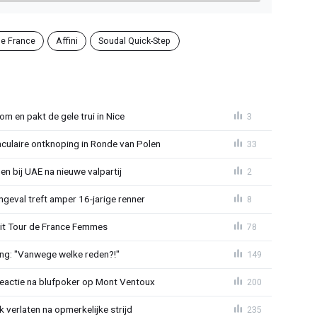
de France
Affini
Soudal Quick-Step
om en pakt de gele trui in Nice
3
aculaire ontknoping in Ronde van Polen
33
gen bij UAE na nieuwe valpartij
2
ngeval treft amper 16-jarige renner
8
uit Tour de France Femmes
78
ing: "Vanwege welke reden?!"
149
reactie na blufpoker op Mont Ventoux
200
 verlaten na opmerkelijke strijd
235