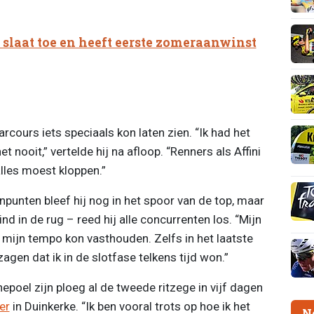
 slaat toe en heeft eerste zomeraanwinst
parcours iets speciaals kon laten zien. “Ik had het
t nooit,” vertelde hij na afloop. “Renners als Affini
 alles moest kloppen.”
npunten bleef hij nog in het spoor van de top, maar
nd in de rug – reed hij alle concurrenten los. “Mijn
 mijn tempo kon vasthouden. Zelfs in het laatste
zagen dat ik in de slotfase telkens tijd won.”
poel zijn ploeg al de tweede ritzege in vijf dagen
er
in Duinkerke. “Ik ben vooral trots op hoe ik het
N