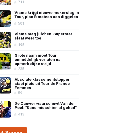
711
Visma krijgt nieuwe mokerslag in
Tour, plan B meteen aan diggelen
501
Visma mag juichen: Superster
slaat weer toe
198
Grote naam moet Tour
onmiddellijk verlaten na
opmerkelijke strijd
235
Absolute klassementstopper
stapt plots uit Tour de France
Femmes
59
De Cauwer waarschuwt Van der
Poel: "Kans misschien al gehad"
413
et Binnen