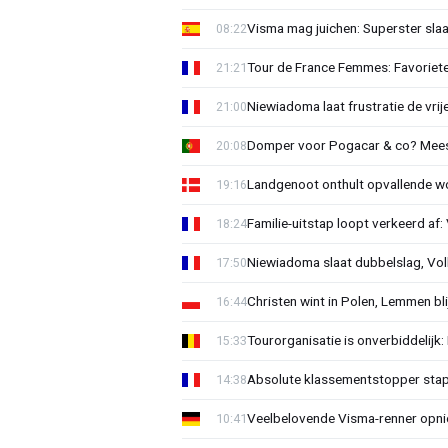
Visma mag juichen: Superster slaa
08:22
Tour de France Femmes: Favorieten
21:21
Niewiadoma laat frustratie de vrij
21:00
Domper voor Pogacar & co? Mee
20:08
Landgenoot onthult opvallende w
19:16
Familie-uitstap loopt verkeerd af
18:24
Niewiadoma slaat dubbelslag, Vol
17:50
Christen wint in Polen, Lemmen blij
16:44
Tourorganisatie is onverbiddelijk
15:33
Absolute klassementstopper stap
14:38
Veelbelovende Visma-renner opni
10:41