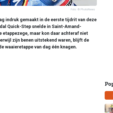
Foto: © PhotoNews
 indruk gemaakt in de eerste tijdrit van deze
udal Quick-Step snelde in Saint-Amand-
 etappezege, maar kon daar achteraf niet
rwijl zijn benen uitstekend waren, blijft de
in de waaieretappe van dag één knagen.
Po