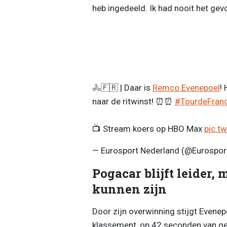
heb ingedeeld. Ik had nooit het gevoe
🚴🇫🇷 | Daar is
Remco Evenepoel
! 
naar de ritwinst! ⏰⏰
#TourdeFran
📺 Stream koers op HBO Max
pic.t
— Eurosport Nederland (@Eurospo
Pogacar blijft leider,
kunnen zijn
Door zijn overwinning stijgt Evene
klassement, op 42 seconden van ge