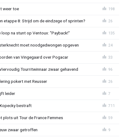
t weer toe
198
 etappe 8: Strijd om de eindzege of sprinten?
26
e loop na stunt op Ventoux: "Payback!"
135
sterknecht moet noodgedwongen opgeven
24
oorden van Vingegaard over Pogacar
33
: Viervoudig Tourritwinnaar zwaar gehavend
96
lering pokert met Reusser
26
ft leider
7
: Kopecky bestraft
711
t plots uit Tour de France Femmes
59
euw zwaar getroffen
9