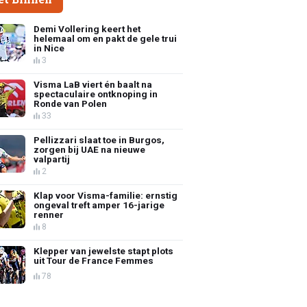
Demi Vollering keert het
helemaal om en pakt de gele trui
in Nice
3
Visma LaB viert én baalt na
spectaculaire ontknoping in
Ronde van Polen
33
Pellizzari slaat toe in Burgos,
zorgen bij UAE na nieuwe
valpartij
2
Klap voor Visma-familie: ernstig
ongeval treft amper 16-jarige
renner
8
Klepper van jewelste stapt plots
uit Tour de France Femmes
78