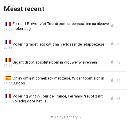
Meest recent
Ferrand-Prévot ziet Tourdroom uiteenspatten na nieuwe
2
mokerslag
07:57
Vollering moet iets kwijt na 'verlossende' etappezege
73
20:33
Gigant dropt absolute bom in vrouwenwielrennen
42
19:44
Onley omlijst comeback met zege, Widar toont zich in
26
Burgos
18:33
Vollering wint in Tour de France, Ferrand-Prévot zakt
58
volledig door het ijs
17:56
▼ Ad by Refinery89