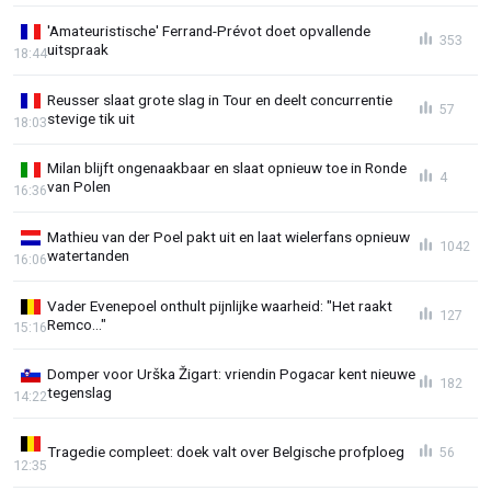
'Amateuristische' Ferrand-Prévot doet opvallende
353
uitspraak
18:44
Reusser slaat grote slag in Tour en deelt concurrentie
57
stevige tik uit
18:03
Milan blijft ongenaakbaar en slaat opnieuw toe in Ronde
4
van Polen
16:36
Mathieu van der Poel pakt uit en laat wielerfans opnieuw
1042
watertanden
16:06
Vader Evenepoel onthult pijnlijke waarheid: "Het raakt
127
Remco..."
15:16
Domper voor Urška Žigart: vriendin Pogacar kent nieuwe
182
tegenslag
14:22
Tragedie compleet: doek valt over Belgische profploeg
56
12:35