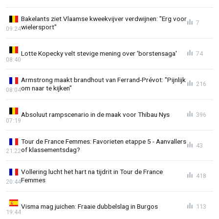
Bakelants ziet Vlaamse kweekvijver verdwijnen: "Erg voor
7
wielersport"
09:24
Lotte Kopecky velt stevige mening over 'borstensaga'
74
08:40
Armstrong maakt brandhout van Ferrand-Prévot: "Pijnlijk
216
om naar te kijken"
08:04
Absoluut rampscenario in de maak voor Thibau Nys
396
07:19
Tour de France Femmes: Favorieten etappe 5 - Aanvallers
43
of klassementsdag?
21:22
Vollering lucht het hart na tijdrit in Tour de France
418
Femmes
20:44
Visma mag juichen: Fraaie dubbelslag in Burgos
113
19:44