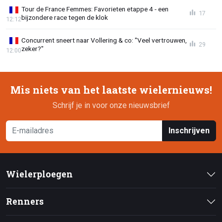
Tour de France Femmes: Favorieten etappe 4 - een
17
bijzondere race tegen de klok
12:12
Concurrent sneert naar Vollering & co: "Veel vertrouwen,
29
zeker?"
12:00
Mis niets van het laatste wielernieuws!
Schrijf je in voor onze nieuwsbrief
Inschrijven
Wielerploegen
Renners