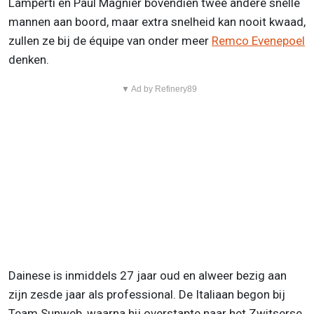
Lamperti en Paul Magnier bovendien twee andere snelle
mannen aan boord, maar extra snelheid kan nooit kwaad,
zullen ze bij de équipe van onder meer
Remco Evenepoel
denken.
▼ Ad by Refinery89
Dainese is inmiddels 27 jaar oud en alweer bezig aan
zijn zesde jaar als professional. De Italiaan begon bij
Team Sunweb, waarna hij overstapte naar het Zwitserse