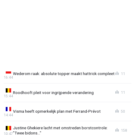
Wederom raak: absolute topper maakt hattrick compleet
11
16:44
Roodhooft pleit voor ingrijpende verandering
11
15:44
Visma heeft opmerkelijk plan met Ferrand-Prévot
50
14:44
Justine Ghekiere lacht met omstreden borstcontrole:
158
"Twee bidons..."
10:47