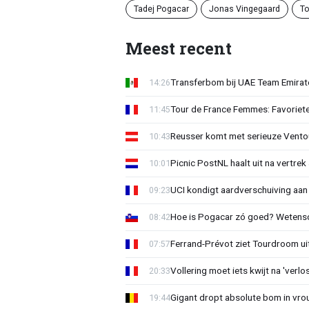
Tadej Pogacar
Jonas Vingegaard
To
Meest recent
Transferbom bij UAE Team Emirate
14:26
Tour de France Femmes: Favoriete
11:45
Reusser komt met serieuze Vento
10:43
Picnic PostNL haalt uit na vertrek
10:01
UCI kondigt aardverschuiving aan
09:23
Hoe is Pogacar zó goed? Wetensc
08:42
Ferrand-Prévot ziet Tourdroom u
07:57
Vollering moet iets kwijt na 'ver
20:33
Gigant dropt absolute bom in vr
19:44