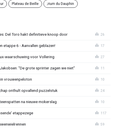
ur
Plateau de Beille
;rium du Dauphin
s: Del Toro hakt definitieve knoop door
26
n etappe 6 - Aanvallen geblazen!
17
ux-waarschuwing voor Vollering
27
 Jakobsen: "De grote sprinter zagen we niet"
11
 in vrouwenpeloton
10
hap onthult opvallend puzzelstuk
24
iteenspatten na nieuwe mokerslag
10
lossende' etappezege
117
ouwenwielrennen
59