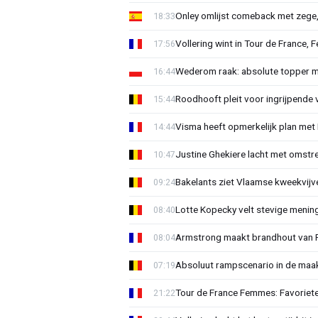
Onley omlijst comeback met zege,
18:33
Vollering wint in Tour de France, F
17:56
Wederom raak: absolute topper m
16:44
Roodhooft pleit voor ingrijpende 
15:44
Visma heeft opmerkelijk plan met
14:44
Justine Ghekiere lacht met omstre
10:47
Bakelants ziet Vlaamse kweekvijve
09:24
Lotte Kopecky velt stevige menin
08:40
Armstrong maakt brandhout van Fer
08:04
Absoluut rampscenario in de maa
07:19
Tour de France Femmes: Favoriete
21:22