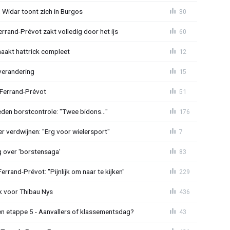
 Widar toont zich in Burgos
30
errand-Prévot zakt volledig door het ijs
60
aakt hattrick compleet
12
verandering
15
 Ferrand-Prévot
51
den borstcontrole: "Twee bidons..."
176
r verdwijnen: "Erg voor wielersport"
7
g over 'borstensaga'
83
rand-Prévot: "Pijnlijk om naar te kijken"
229
k voor Thibau Nys
436
n etappe 5 - Aanvallers of klassementsdag?
43