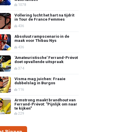
1078
Vollering lucht het hart na tijdrit
in Tour de France Femmes
436
Absoluut rampscenario in de
maak voor Thibau Nys
436
'Amateuristische' Ferrand-Prévot
doet opvallende uitspraak
374
Visma mag juichen: Fraaie
dubbelslag in Burgos
116
Armstrong maakt brandhout van
Ferrand-Prévot: "Pijnlijk om naar
te kijken"
229
et Binnen