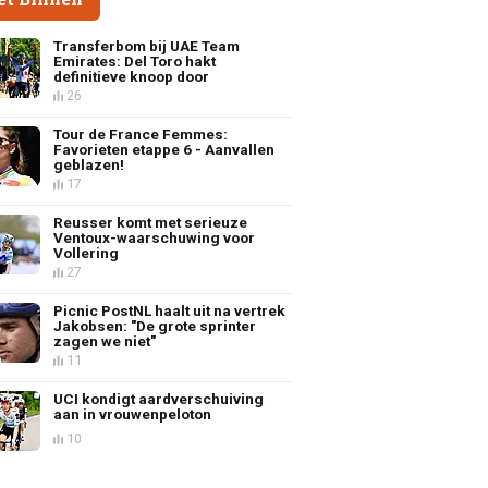
Transferbom bij UAE Team
Emirates: Del Toro hakt
definitieve knoop door
26
Tour de France Femmes:
Favorieten etappe 6 - Aanvallen
geblazen!
17
Reusser komt met serieuze
Ventoux-waarschuwing voor
Vollering
27
Picnic PostNL haalt uit na vertrek
Jakobsen: "De grote sprinter
zagen we niet"
11
UCI kondigt aardverschuiving
aan in vrouwenpeloton
10