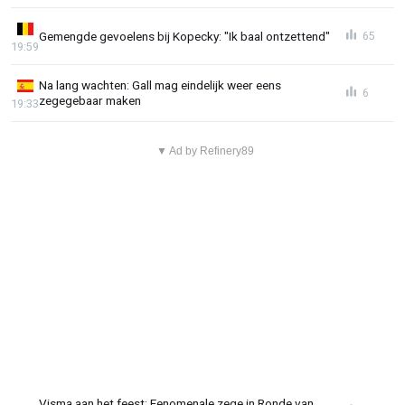
Gemengde gevoelens bij Kopecky: "Ik baal ontzettend"
65
19:59
Na lang wachten: Gall mag eindelijk weer eens
6
zegegebaar maken
19:33
▼ Ad by Refinery89
Visma aan het feest: Fenomenale zege in Ronde van