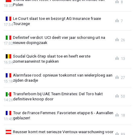
8
Polen
18:33
Le Court slaat toe en bezorgt AG Insurance fraaie
7
Tourzege
17:54
Definitief verdict: UCI deelt vier jaar schorsing uit na
26
nieuwe dopingzaak
17:02
Soudal Quick-Step slaat toe en heeft eerste
13
zomeraanwinst te pakken
16:04
Alarmfase rood: opnieuw toekomst van wielerploeg aan
27
zijden draadje
15:18
Transferbom bij UAE Team Emirates: Del Toro hakt
50
definitieve knoop door
14:26
Tour de France Femmes: Favorieten etappe 6 - Aanvallen
18
geblazen!
11:45
Reusser komt met serieuze Ventoux-waarschuwing voor
89