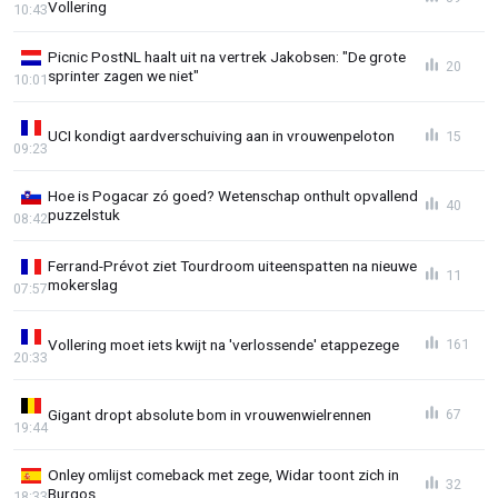
Vollering
10:43
Picnic PostNL haalt uit na vertrek Jakobsen: "De grote
20
sprinter zagen we niet"
10:01
UCI kondigt aardverschuiving aan in vrouwenpeloton
15
09:23
Hoe is Pogacar zó goed? Wetenschap onthult opvallend
40
puzzelstuk
08:42
Ferrand-Prévot ziet Tourdroom uiteenspatten na nieuwe
11
mokerslag
07:57
Vollering moet iets kwijt na 'verlossende' etappezege
161
20:33
Gigant dropt absolute bom in vrouwenwielrennen
67
19:44
Onley omlijst comeback met zege, Widar toont zich in
32
Burgos
18:33