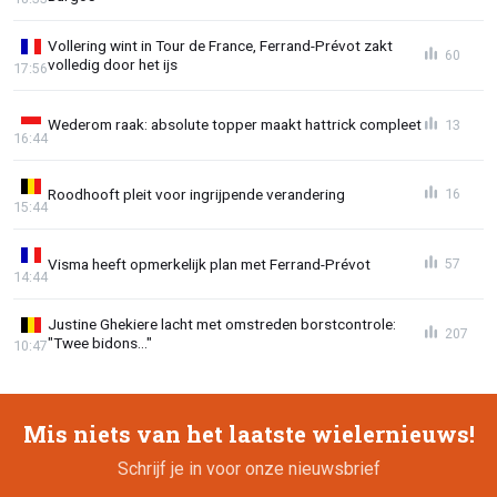
Vollering wint in Tour de France, Ferrand-Prévot zakt
60
volledig door het ijs
17:56
Wederom raak: absolute topper maakt hattrick compleet
13
16:44
Roodhooft pleit voor ingrijpende verandering
16
15:44
Visma heeft opmerkelijk plan met Ferrand-Prévot
57
14:44
Justine Ghekiere lacht met omstreden borstcontrole:
207
"Twee bidons..."
10:47
Mis niets van het laatste wielernieuws!
Schrijf je in voor onze nieuwsbrief