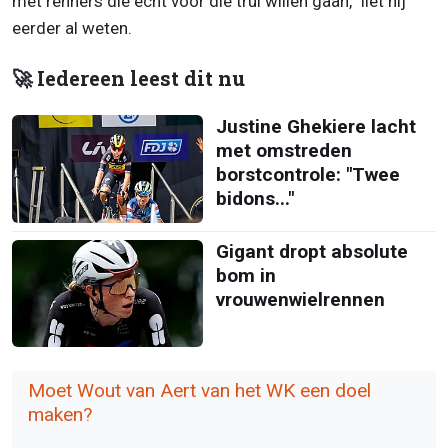
met renners die écht voor die trui willen gaan,” liet hij
eerder al weten.
🚀 Iedereen leest dit nu
Justine Ghekiere lacht
met omstreden
borstcontrole: "Twee
bidons..."
Gigant dropt absolute
bom in
vrouwenwielrennen
Moet Wout van Aert van het WK een doel
maken?