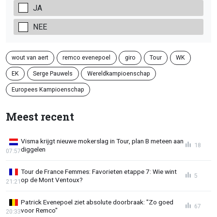
JA
NEE
wout van aert
remco evenepoel
giro
Tour
WK
EK
Serge Pauwels
Wereldkampioenschap
Europees Kampioenschap
Meest recent
Visma krijgt nieuwe mokerslag in Tour, plan B meteen aan
18
diggelen
07:57
Tour de France Femmes: Favorieten etappe 7: Wie wint
5
op de Mont Ventoux?
21:21
Patrick Evenepoel ziet absolute doorbraak: "Zo goed
67
voor Remco"
20:33