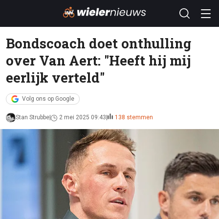
Bondscoach doet onthulling
over Van Aert: "Heeft hij mij
eerlijk verteld"
Volg ons op Google
Stan Strubbe
2 mei 2025 09:43
138 stemmen