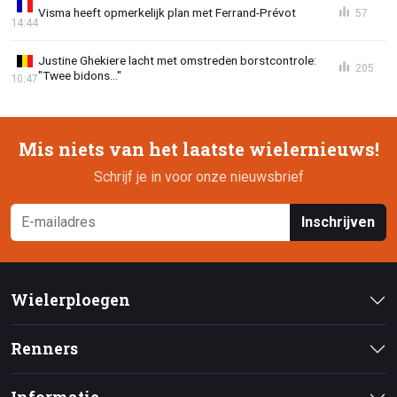
Visma heeft opmerkelijk plan met Ferrand-Prévot
57
14:44
Justine Ghekiere lacht met omstreden borstcontrole:
205
"Twee bidons..."
10:47
Mis niets van het laatste wielernieuws!
Schrijf je in voor onze nieuwsbrief
Inschrijven
Wielerploegen
Renners