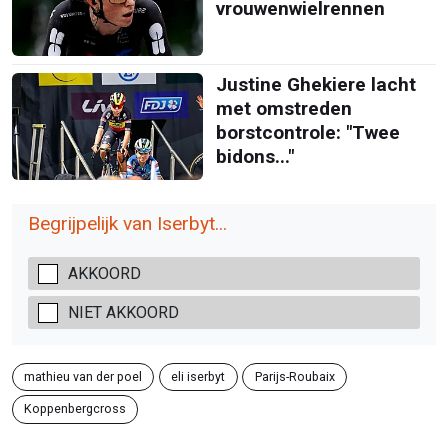
vrouwenwielrennen
Justine Ghekiere lacht
met omstreden
borstcontrole: "Twee
bidons..."
Begrijpelijk van Iserbyt...
AKKOORD
NIET AKKOORD
mathieu van der poel
eli iserbyt
Parijs-Roubaix
Koppenbergcross