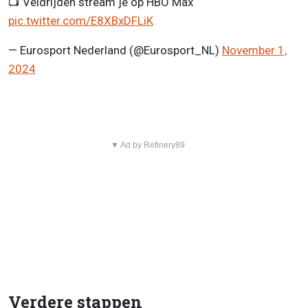
📺​ Veldrijden stream je op HBO Max
pic.twitter.com/E8XBxDFLiK
— Eurosport Nederland (@Eurosport_NL)
November 1,
2024
▼ Ad by Refinery89
Verdere stappen