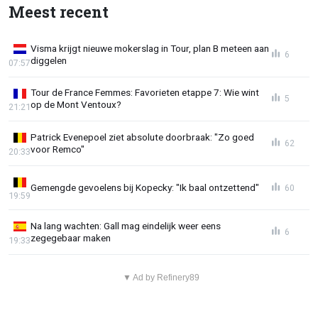
Meest recent
Visma krijgt nieuwe mokerslag in Tour, plan B meteen aan
6
diggelen
07:57
Tour de France Femmes: Favorieten etappe 7: Wie wint
5
op de Mont Ventoux?
21:21
Patrick Evenepoel ziet absolute doorbraak: "Zo goed
62
voor Remco"
20:33
Gemengde gevoelens bij Kopecky: "Ik baal ontzettend"
60
19:59
Na lang wachten: Gall mag eindelijk weer eens
6
zegegebaar maken
19:33
▼ Ad by Refinery89