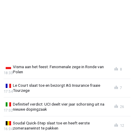
Visma aan het feest: Fenomenale zege in Ronde van
8
Polen
18:33
Le Court slaat toe en bezorgt AG Insurance fraaie
7
Tourzege
17:54
Definitief verdict: UCI deelt vier jaar schorsing uit na
26
nieuwe dopingzaak
17:02
Soudal Quick-Step slaat toe en heeft eerste
12
zomeraanwinst te pakken
16:04