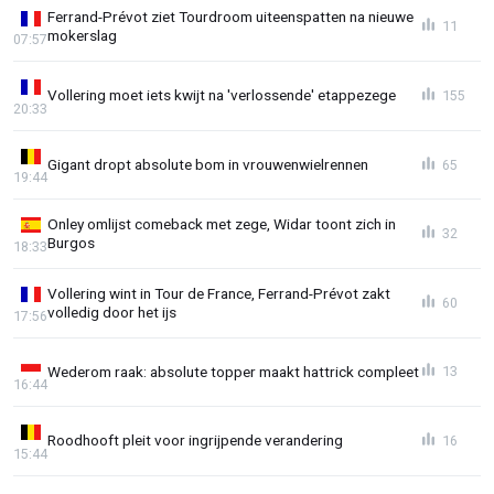
Ferrand-Prévot ziet Tourdroom uiteenspatten na nieuwe
11
mokerslag
07:57
Vollering moet iets kwijt na 'verlossende' etappezege
155
20:33
Gigant dropt absolute bom in vrouwenwielrennen
65
19:44
Onley omlijst comeback met zege, Widar toont zich in
32
Burgos
18:33
Vollering wint in Tour de France, Ferrand-Prévot zakt
60
volledig door het ijs
17:56
Wederom raak: absolute topper maakt hattrick compleet
13
16:44
Roodhooft pleit voor ingrijpende verandering
16
15:44