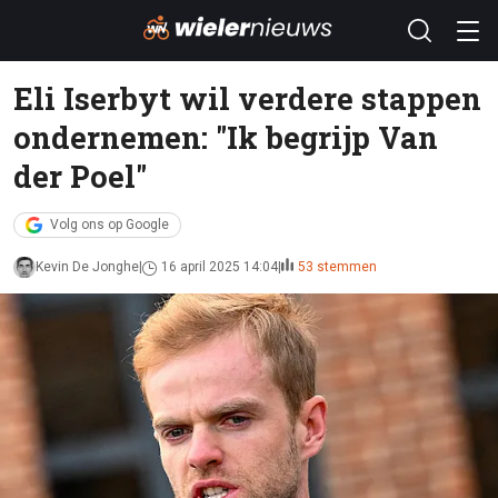
Eli Iserbyt wil verdere stappen
ondernemen: "Ik begrijp Van
der Poel"
Volg ons op Google
Kevin De Jonghe
16 april 2025 14:04
53 stemmen