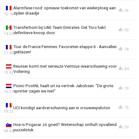
Alarmfase rood: opnieuw toekomst van wielerploeg aan
26
zijden draadje
15:18
Transferbom bij UAE Team Emirates: Del Toro hakt
50
definitieve knoop door
14:26
Tour de France Femmes: Favorieten etappe 6 - Aanvallen
18
geblazen!
11:45
Reusser komt met serieuze Ventoux-waarschuwing voor
84
Vollering
10:43
Picnic PostNL haalt uit na vertrek Jakobsen: "De grote
19
sprinter zagen we niet"
10:01
UCI kondigt aardverschuiving aan in vrouwenpeloton
15
09:23
Hoe is Pogacar zó goed? Wetenschap onthult opvallend
39
puzzelstuk
08:42