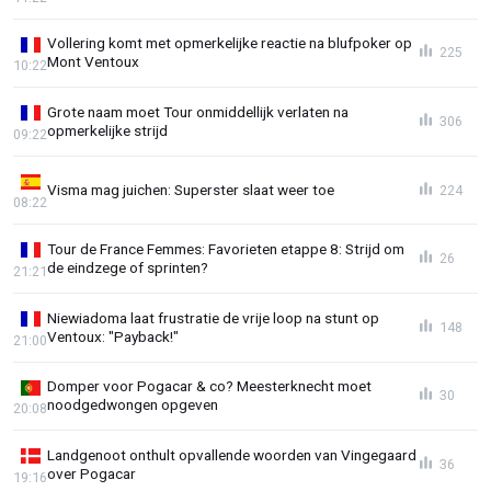
Vollering komt met opmerkelijke reactie na blufpoker op
225
Mont Ventoux
10:22
Grote naam moet Tour onmiddellijk verlaten na
306
opmerkelijke strijd
09:22
Visma mag juichen: Superster slaat weer toe
224
08:22
Tour de France Femmes: Favorieten etappe 8: Strijd om
26
de eindzege of sprinten?
21:21
Niewiadoma laat frustratie de vrije loop na stunt op
148
Ventoux: "Payback!"
21:00
Domper voor Pogacar & co? Meesterknecht moet
30
noodgedwongen opgeven
20:08
Landgenoot onthult opvallende woorden van Vingegaard
36
over Pogacar
19:16