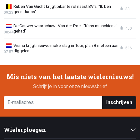
Ruben Van Gucht krijgt pikante rol naast BV's: "Ik ben
33
geen Judas"
09:23
De Cauwer waarschuwt Van der Poel: "Kans misschien al
450
gehad"
08:44
Visma krijgt nieuwe mokerslag in Tour, plan B meteen aan
516
diggelen
07:57
Mis niets van het laatste wielernieuws!
Schrijf je in voor onze nieuwsbrief
Inschrijven
Wielerploegen