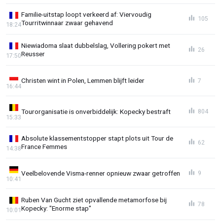
Familie-uitstap loopt verkeerd af: Viervoudig
105
Tourritwinnaar zwaar gehavend
18:24
Niewiadoma slaat dubbelslag, Vollering pokert met
26
Reusser
17:50
Christen wint in Polen, Lemmen blijft leider
7
16:44
Tourorganisatie is onverbiddelijk: Kopecky bestraft
804
15:33
Absolute klassementstopper stapt plots uit Tour de
62
France Femmes
14:38
Veelbelovende Visma-renner opnieuw zwaar getroffen
9
10:41
Ruben Van Gucht ziet opvallende metamorfose bij
78
Kopecky: "Enorme stap"
10:01