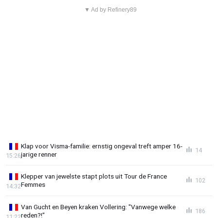
▼ Ad by Refinery89
Klap voor Visma-familie: ernstig ongeval treft amper 16-
14
jarige renner
15:26
Klepper van jewelste stapt plots uit Tour de France
102
Femmes
14:32
Van Gucht en Beyen kraken Vollering: "Vanwege welke
186
reden?!"
11:22