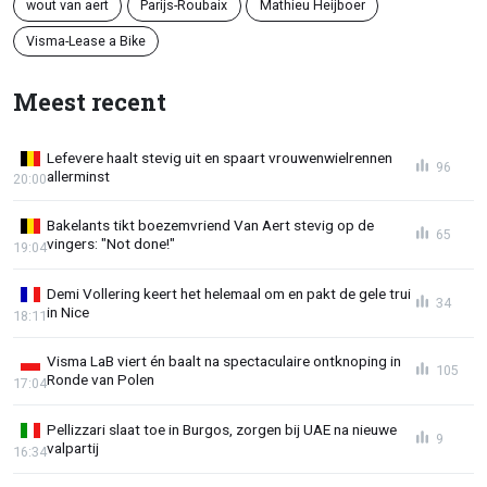
wout van aert
Parijs-Roubaix
Mathieu Heijboer
Visma-Lease a Bike
Meest recent
Lefevere haalt stevig uit en spaart vrouwenwielrennen
96
allerminst
20:00
Bakelants tikt boezemvriend Van Aert stevig op de
65
vingers: "Not done!"
19:04
Demi Vollering keert het helemaal om en pakt de gele trui
34
in Nice
18:11
Visma LaB viert én baalt na spectaculaire ontknoping in
105
Ronde van Polen
17:04
Pellizzari slaat toe in Burgos, zorgen bij UAE na nieuwe
9
valpartij
16:34