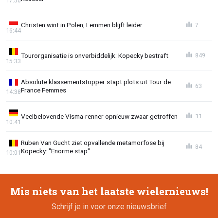
17:50
Christen wint in Polen, Lemmen blijft leider
7
16:44
Tourorganisatie is onverbiddelijk: Kopecky bestraft
849
15:33
Absolute klassementstopper stapt plots uit Tour de
63
France Femmes
14:38
Veelbelovende Visma-renner opnieuw zwaar getroffen
11
10:41
Ruben Van Gucht ziet opvallende metamorfose bij
84
Kopecky: "Enorme stap"
10:01
Mis niets van het laatste wielernieuws!
Schrijf je in voor onze nieuwsbrief