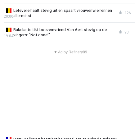
Lefevere haalt stevig uit en spaart vrouwenwielrennen
126
allerminst
20:00
Bakelants tikt boezemvriend Van Aert stevig op de
93
vingers: "Not done!"
19:04
▼ Ad by Refinery89
Demi Vollering keert het helemaal om en pakt de gele trui