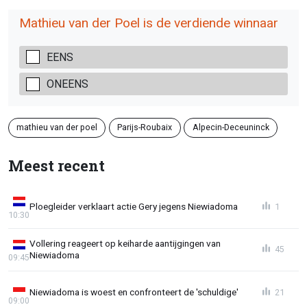
Mathieu van der Poel is de verdiende winnaar
EENS
ONEENS
mathieu van der poel
Parijs-Roubaix
Alpecin-Deceuninck
Meest recent
Ploegleider verklaart actie Gery jegens Niewiadoma
1
10:30
Vollering reageert op keiharde aantijgingen van
45
Niewiadoma
09:45
Niewiadoma is woest en confronteert de 'schuldige'
21
09:00