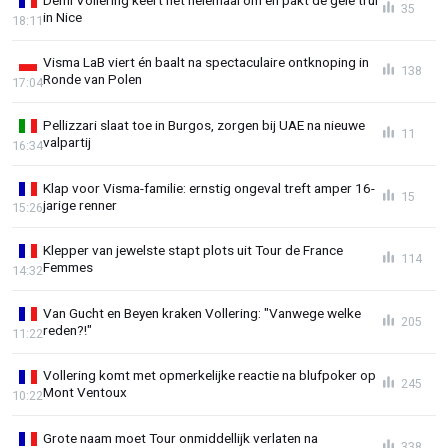
35
in Nice
18:11
Visma LaB viert én baalt na spectaculaire ontknoping in
138
Ronde van Polen
17:04
Pellizzari slaat toe in Burgos, zorgen bij UAE na nieuwe
11
valpartij
16:34
Klap voor Visma-familie: ernstig ongeval treft amper 16-
15
jarige renner
15:26
Klepper van jewelste stapt plots uit Tour de France
114
Femmes
14:32
Van Gucht en Beyen kraken Vollering: "Vanwege welke
205
reden?!"
11:22
Vollering komt met opmerkelijke reactie na blufpoker op
245
Mont Ventoux
10:22
Grote naam moet Tour onmiddellijk verlaten na
338