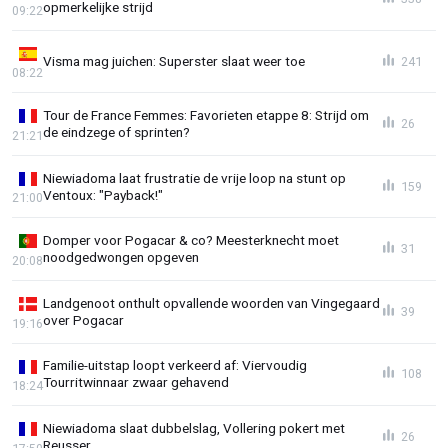
opmerkelijke strijd
09:22
Visma mag juichen: Superster slaat weer toe
241
08:22
Tour de France Femmes: Favorieten etappe 8: Strijd om
26
de eindzege of sprinten?
21:21
Niewiadoma laat frustratie de vrije loop na stunt op
159
Ventoux: "Payback!"
21:00
Domper voor Pogacar & co? Meesterknecht moet
31
noodgedwongen opgeven
20:08
Landgenoot onthult opvallende woorden van Vingegaard
39
over Pogacar
19:16
Familie-uitstap loopt verkeerd af: Viervoudig
108
Tourritwinnaar zwaar gehavend
18:24
Niewiadoma slaat dubbelslag, Vollering pokert met
26
Reusser