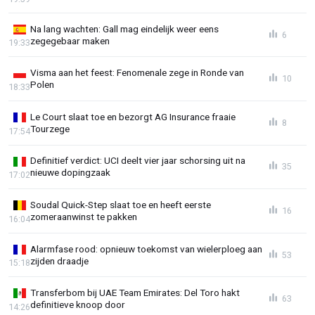
Na lang wachten: Gall mag eindelijk weer eens
6
zegegebaar maken
19:33
Visma aan het feest: Fenomenale zege in Ronde van
10
Polen
18:33
Le Court slaat toe en bezorgt AG Insurance fraaie
8
Tourzege
17:54
Definitief verdict: UCI deelt vier jaar schorsing uit na
35
nieuwe dopingzaak
17:02
Soudal Quick-Step slaat toe en heeft eerste
16
zomeraanwinst te pakken
16:04
Alarmfase rood: opnieuw toekomst van wielerploeg aan
53
zijden draadje
15:18
Transferbom bij UAE Team Emirates: Del Toro hakt
63
definitieve knoop door
14:26