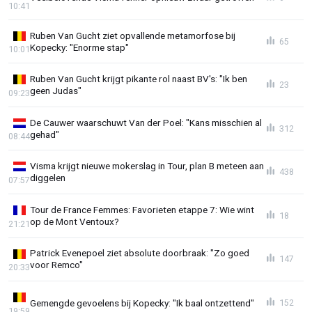
10:41
Ruben Van Gucht ziet opvallende metamorfose bij
65
Kopecky: "Enorme stap"
10:01
Ruben Van Gucht krijgt pikante rol naast BV's: "Ik ben
23
geen Judas"
09:23
De Cauwer waarschuwt Van der Poel: "Kans misschien al
312
gehad"
08:44
Visma krijgt nieuwe mokerslag in Tour, plan B meteen aan
438
diggelen
07:57
Tour de France Femmes: Favorieten etappe 7: Wie wint
18
op de Mont Ventoux?
21:21
Patrick Evenepoel ziet absolute doorbraak: "Zo goed
147
voor Remco"
20:33
Gemengde gevoelens bij Kopecky: "Ik baal ontzettend"
152
19:59