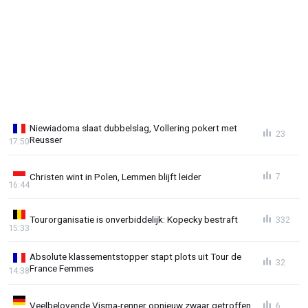
Niewiadoma slaat dubbelslag, Vollering pokert met
23
Reusser
17:50
Christen wint in Polen, Lemmen blijft leider
7
16:44
Tourorganisatie is onverbiddelijk: Kopecky bestraft
332
15:33
Absolute klassementstopper stapt plots uit Tour de
32
France Femmes
14:38
Veelbelovende Visma-renner opnieuw zwaar getroffen
6