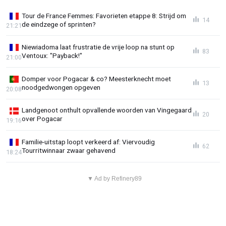
Tour de France Femmes: Favorieten etappe 8: Strijd om
14
de eindzege of sprinten?
21:21
Niewiadoma laat frustratie de vrije loop na stunt op
83
Ventoux: "Payback!"
21:00
Domper voor Pogacar & co? Meesterknecht moet
13
noodgedwongen opgeven
20:08
Landgenoot onthult opvallende woorden van Vingegaard
20
over Pogacar
19:16
Familie-uitstap loopt verkeerd af: Viervoudig
62
Tourritwinnaar zwaar gehavend
18:24
▼ Ad by Refinery89