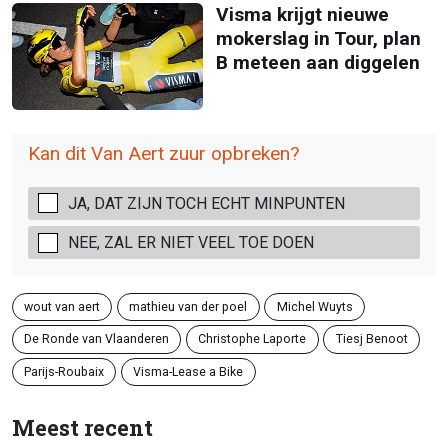
Visma krijgt nieuwe
mokerslag in Tour, plan
B meteen aan diggelen
Kan dit Van Aert zuur opbreken?
JA, DAT ZIJN TOCH ECHT MINPUNTEN
NEE, ZAL ER NIET VEEL TOE DOEN
wout van aert
mathieu van der poel
Michel Wuyts
De Ronde van Vlaanderen
Christophe Laporte
Tiesj Benoot
Parijs-Roubaix
Visma-Lease a Bike
Meest recent