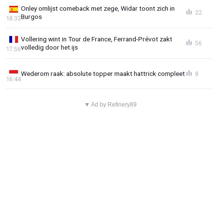
Onley omlijst comeback met zege, Widar toont zich in
22
Burgos
18:33
Vollering wint in Tour de France, Ferrand-Prévot zakt
56
volledig door het ijs
17:56
Wederom raak: absolute topper maakt hattrick compleet
8
16:44
▼ Ad by Refinery89