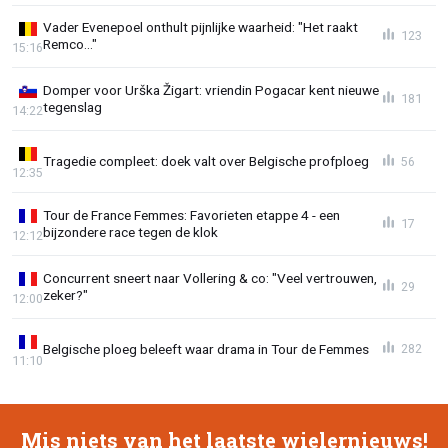
Vader Evenepoel onthult pijnlijke waarheid: "Het raakt
123
Remco..."
15:16
Domper voor Urška Žigart: vriendin Pogacar kent nieuwe
181
tegenslag
14:22
Tragedie compleet: doek valt over Belgische profploeg
56
12:35
Tour de France Femmes: Favorieten etappe 4 - een
17
bijzondere race tegen de klok
12:12
Concurrent sneert naar Vollering & co: "Veel vertrouwen,
29
zeker?"
12:00
Belgische ploeg beleeft waar drama in Tour de Femmes
282
11:10
Mis niets van het laatste wielernieuws!