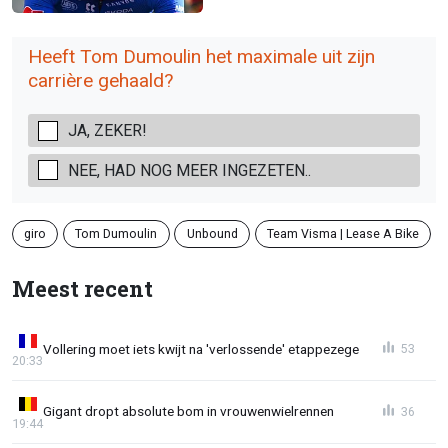
Heeft Tom Dumoulin het maximale uit zijn
carrière gehaald?
JA, ZEKER!
NEE, HAD NOG MEER INGEZETEN..
giro
Tom Dumoulin
Unbound
Team Visma | Lease A Bike
Meest recent
Vollering moet iets kwijt na 'verlossende' etappezege
53
20:33
Gigant dropt absolute bom in vrouwenwielrennen
36
19:44