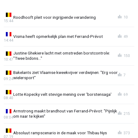
Roodhooft pleit voor ingrijpende verandering
10
15:44
Visma heeft opmerkelijk plan met Ferrand-Prévot
49
14:44
Justine Ghekiere lacht met omstreden borstcontrole:
150
"Twee bidons..."
10:47
Bakelants ziet Vlaamse kweekvijver verdwijnen: "Erg voor
7
wielersport"
09:24
Lotte Kopecky velt stevige mening over 'borstensaga'
69
08:40
Armstrong maakt brandhout van Ferrand-Prévot: "Pijnlijk
215
om naar te kijken"
08:04
Absoluut rampscenario in de maak voor Thibau Nys
373
07:19