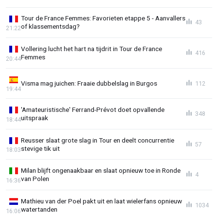
Tour de France Femmes: Favorieten etappe 5 - Aanvallers
43
of klassementsdag?
21:22
Vollering lucht het hart na tijdrit in Tour de France
416
Femmes
20:44
Visma mag juichen: Fraaie dubbelslag in Burgos
112
19:44
'Amateuristische' Ferrand-Prévot doet opvallende
348
uitspraak
18:44
Reusser slaat grote slag in Tour en deelt concurrentie
57
stevige tik uit
18:03
Milan blijft ongenaakbaar en slaat opnieuw toe in Ronde
4
van Polen
16:36
Mathieu van der Poel pakt uit en laat wielerfans opnieuw
1034
watertanden
16:06