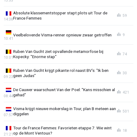
15:33
Absolute klassementstopper stapt plots uit Tour de
59
France Femmes
14:38
Veelbelovende Visma-renner opnieuw zwaar getroffen
9
10:41
Ruben Van Gucht ziet opvallende metamorfose bij
74
Kopecky: "Enorme stap"
10:01
Ruben Van Gucht krijgt pikante rol naast BV's: "Ik ben
30
geen Judas"
09:23
De Cauwer waarschuwt Van der Poel: "Kans misschien al
421
gehad"
08:44
Visma krijgt nieuwe mokerslag in Tour, plan B meteen aan
501
diggelen
07:57
Tour de France Femmes: Favorieten etappe 7: Wie wint
18
op de Mont Ventoux?
21:21