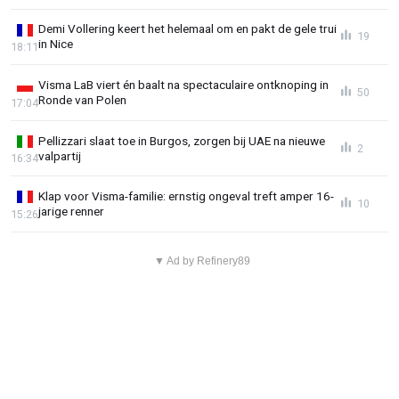
Demi Vollering keert het helemaal om en pakt de gele trui
19
in Nice
18:11
Visma LaB viert én baalt na spectaculaire ontknoping in
50
Ronde van Polen
17:04
Pellizzari slaat toe in Burgos, zorgen bij UAE na nieuwe
2
valpartij
16:34
Klap voor Visma-familie: ernstig ongeval treft amper 16-
10
jarige renner
15:26
▼ Ad by Refinery89