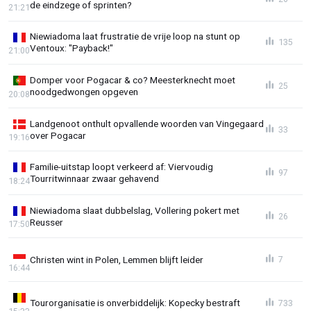
de eindzege of sprinten?
21:21
Niewiadoma laat frustratie de vrije loop na stunt op
135
Ventoux: "Payback!"
21:00
Domper voor Pogacar & co? Meesterknecht moet
25
noodgedwongen opgeven
20:08
Landgenoot onthult opvallende woorden van Vingegaard
33
over Pogacar
19:16
Familie-uitstap loopt verkeerd af: Viervoudig
97
Tourritwinnaar zwaar gehavend
18:24
Niewiadoma slaat dubbelslag, Vollering pokert met
26
Reusser
17:50
Christen wint in Polen, Lemmen blijft leider
7
16:44
Tourorganisatie is onverbiddelijk: Kopecky bestraft
733