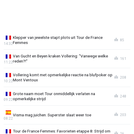
Klepper van jewelste stapt plots uit Tour de France
85
Femmes
14:32
Van Gucht en Beyen kraken Vollering: "Vanwege welke
161
reden?!"
11:22
Vollering komt met opmerkelijke reactie na blufpoker op
208
Mont Ventoux
10:22
Grote naam moet Tour onmiddellijk verlaten na
248
opmerkelijke strijd
09:22
Visma mag juichen: Superster slaat weer toe
203
08:22
Tour de France Femmes: Favorieten etappe 8: Strijd om
26