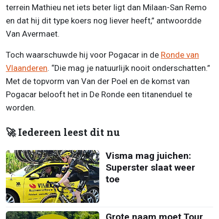
terrein Mathieu net iets beter ligt dan Milaan-San Remo
en dat hij dit type koers nog liever heeft,” antwoordde
Van Avermaet.
Toch waarschuwde hij voor Pogacar in de
Ronde van
Vlaanderen
. “Die mag je natuurlijk nooit onderschatten.”
Met de topvorm van Van der Poel en de komst van
Pogacar belooft het in De Ronde een titanenduel te
worden.
🚀 Iedereen leest dit nu
Visma mag juichen:
Superster slaat weer
toe
Grote naam moet Tour