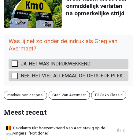
onmiddellijk verlaten
na opmerkelijke strijd
Was jij net zo onder de indruk als Greg van
Avermaet?
JA, HET WAS INDRUKWEKKEND
NEE, HET VIEL ALLEMAAL OP DE GOEDE PLEK
mathieu van der poel
Greg Van Avermaet
E3 Saxo Classic
Meest recent
Bakelants tikt boezemvriend Van Aert stevig op de
8
vingers: "Not done!"
19:04