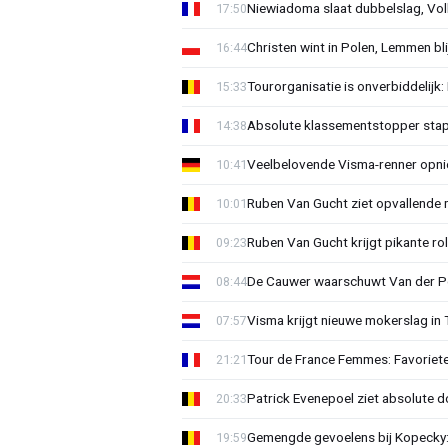
Niewiadoma slaat dubbelslag, Vol
17:50
Christen wint in Polen, Lemmen blij
16:44
Tourorganisatie is onverbiddelijk
15:33
Absolute klassementstopper stap
14:38
Veelbelovende Visma-renner opni
10:41
Ruben Van Gucht ziet opvallende 
10:01
Ruben Van Gucht krijgt pikante rol
09:23
De Cauwer waarschuwt Van der Po
08:44
Visma krijgt nieuwe mokerslag in 
07:57
Tour de France Femmes: Favoriete
21:21
Patrick Evenepoel ziet absolute 
20:33
Gemengde gevoelens bij Kopecky: 
19:59