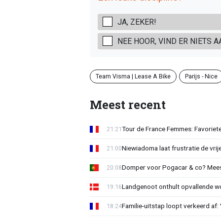
JA, ZEKER!
NEE HOOR, VIND ER NIETS A
Team Visma | Lease A Bike
Parijs - Nice
Meest recent
Tour de France Femmes: Favorieten
21:21
Niewiadoma laat frustratie de vrij
21:00
Domper voor Pogacar & co? Mee
20:08
Landgenoot onthult opvallende w
19:16
Familie-uitstap loopt verkeerd af
18:24