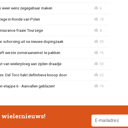
ijk weer eens zegegebaar maken
6
zege in Ronde van Polen
10
Insurance fraaie Tourzege
8
jaar schorsing uit na nieuwe dopingzaak
33
eeft eerste zomeraanwinst te pakken
15
 van wielerploeg aan zijden draadje
53
s: Del Toro hakt definitieve knoop door
62
n etappe 6 - Aanvallen geblazen!
19
e wielernieuws!