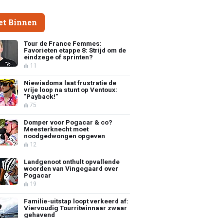
et Binnen
Tour de France Femmes:
Favorieten etappe 8: Strijd om de
eindzege of sprinten?
11
Niewiadoma laat frustratie de
vrije loop na stunt op Ventoux:
"Payback!"
75
Domper voor Pogacar & co?
Meesterknecht moet
noodgedwongen opgeven
12
Landgenoot onthult opvallende
woorden van Vingegaard over
Pogacar
19
Familie-uitstap loopt verkeerd af:
Viervoudig Tourritwinnaar zwaar
gehavend