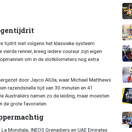
gentijdrit
de tijdrit niet volgens het klassieke systeem
e vierde renner, kreeg iedere coureur zijn eigen
r kopmannen om in de slotkilometers nog extra
neergezet door Jayco AlUla, waar Michael Matthews
een razendsnelle tijd van 30 minuten en 41
e Australiërs namen zo de leiding, maar moesten
 de grote favorieten.
oppermachtig
R La Mondiale, INEOS Grenadiers en UAE Emirates