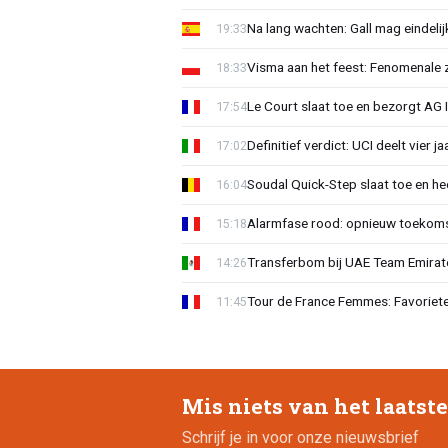
Na lang wachten: Gall mag eindel
19:33
Visma aan het feest: Fenomenale 
18:33
Le Court slaat toe en bezorgt AG 
17:54
Definitief verdict: UCI deelt vier 
17:02
Soudal Quick-Step slaat toe en h
16:04
Alarmfase rood: opnieuw toekomst
15:18
Transferbom bij UAE Team Emirate
14:26
Tour de France Femmes: Favoriete
11:45
Mis niets van het laatst
Schrijf je in voor onze nieuwsbrief