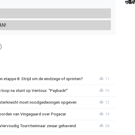
AN!
 etappe 8: Strijd om de eindzege of sprinten?
11
e loop na stunt op Ventoux: "Payback!"
75
sterknecht moet noodgedwongen opgeven
12
oorden van Vingegaard over Pogacar
19
: Viervoudig Tourritwinnaar zwaar gehavend
58