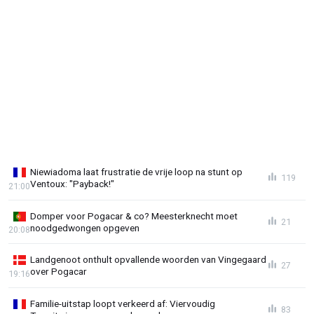
Niewiadoma laat frustratie de vrije loop na stunt op
119
Ventoux: "Payback!"
21:00
Domper voor Pogacar & co? Meesterknecht moet
21
noodgedwongen opgeven
20:08
Landgenoot onthult opvallende woorden van Vingegaard
27
over Pogacar
19:16
Familie-uitstap loopt verkeerd af: Viervoudig
83