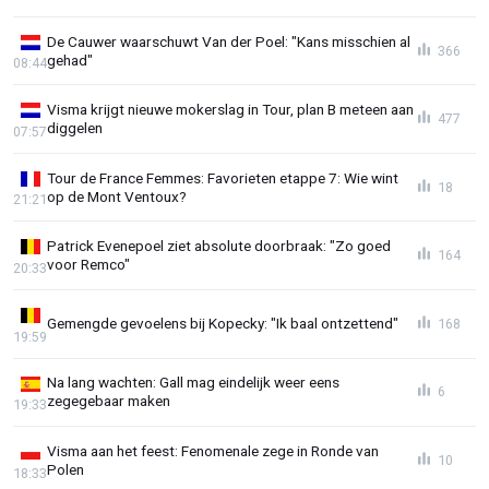
De Cauwer waarschuwt Van der Poel: "Kans misschien al
366
gehad"
08:44
Visma krijgt nieuwe mokerslag in Tour, plan B meteen aan
477
diggelen
07:57
Tour de France Femmes: Favorieten etappe 7: Wie wint
18
op de Mont Ventoux?
21:21
Patrick Evenepoel ziet absolute doorbraak: "Zo goed
164
voor Remco"
20:33
Gemengde gevoelens bij Kopecky: "Ik baal ontzettend"
168
19:59
Na lang wachten: Gall mag eindelijk weer eens
6
zegegebaar maken
19:33
Visma aan het feest: Fenomenale zege in Ronde van
10
Polen
18:33