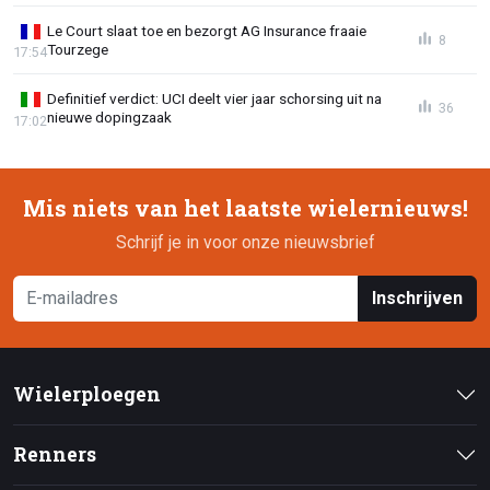
Le Court slaat toe en bezorgt AG Insurance fraaie
8
Tourzege
17:54
Definitief verdict: UCI deelt vier jaar schorsing uit na
36
nieuwe dopingzaak
17:02
Mis niets van het laatste wielernieuws!
Schrijf je in voor onze nieuwsbrief
Inschrijven
Wielerploegen
Renners