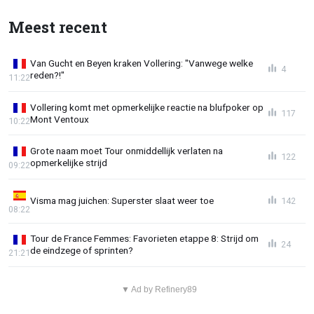
Meest recent
Van Gucht en Beyen kraken Vollering: "Vanwege welke
4
reden?!"
11:22
Vollering komt met opmerkelijke reactie na blufpoker op
117
Mont Ventoux
10:22
Grote naam moet Tour onmiddellijk verlaten na
122
opmerkelijke strijd
09:22
Visma mag juichen: Superster slaat weer toe
142
08:22
Tour de France Femmes: Favorieten etappe 8: Strijd om
24
de eindzege of sprinten?
21:21
▼ Ad by Refinery89