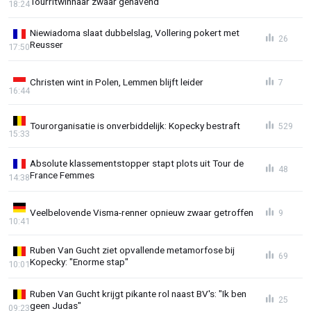
Tourritwinnaar zwaar gehavend
18:24
Niewiadoma slaat dubbelslag, Vollering pokert met
26
Reusser
17:50
Christen wint in Polen, Lemmen blijft leider
7
16:44
Tourorganisatie is onverbiddelijk: Kopecky bestraft
529
15:33
Absolute klassementstopper stapt plots uit Tour de
48
France Femmes
14:38
Veelbelovende Visma-renner opnieuw zwaar getroffen
9
10:41
Ruben Van Gucht ziet opvallende metamorfose bij
69
Kopecky: "Enorme stap"
10:01
Ruben Van Gucht krijgt pikante rol naast BV's: "Ik ben
25
geen Judas"
09:23