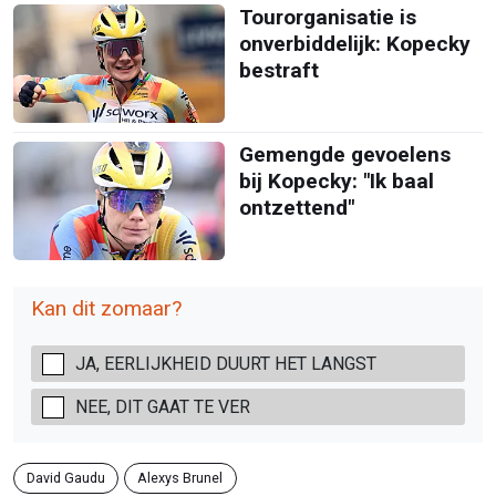
Tourorganisatie is
onverbiddelijk: Kopecky
bestraft
Gemengde gevoelens
bij Kopecky: "Ik baal
ontzettend"
Kan dit zomaar?
JA, EERLIJKHEID DUURT HET LANGST
NEE, DIT GAAT TE VER
David Gaudu
Alexys Brunel