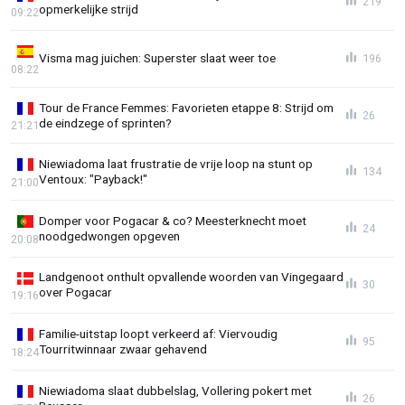
219
opmerkelijke strijd
09:22
Visma mag juichen: Superster slaat weer toe
196
08:22
Tour de France Femmes: Favorieten etappe 8: Strijd om
26
de eindzege of sprinten?
21:21
Niewiadoma laat frustratie de vrije loop na stunt op
134
Ventoux: "Payback!"
21:00
Domper voor Pogacar & co? Meesterknecht moet
24
noodgedwongen opgeven
20:08
Landgenoot onthult opvallende woorden van Vingegaard
30
over Pogacar
19:16
Familie-uitstap loopt verkeerd af: Viervoudig
95
Tourritwinnaar zwaar gehavend
18:24
Niewiadoma slaat dubbelslag, Vollering pokert met
26