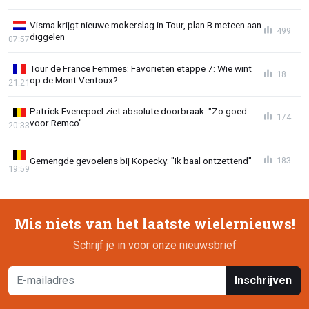
Visma krijgt nieuwe mokerslag in Tour, plan B meteen aan
499
diggelen
07:57
Tour de France Femmes: Favorieten etappe 7: Wie wint
18
op de Mont Ventoux?
21:21
Patrick Evenepoel ziet absolute doorbraak: "Zo goed
174
voor Remco"
20:33
Gemengde gevoelens bij Kopecky: "Ik baal ontzettend"
183
19:59
Mis niets van het laatste wielernieuws!
Schrijf je in voor onze nieuwsbrief
Inschrijven