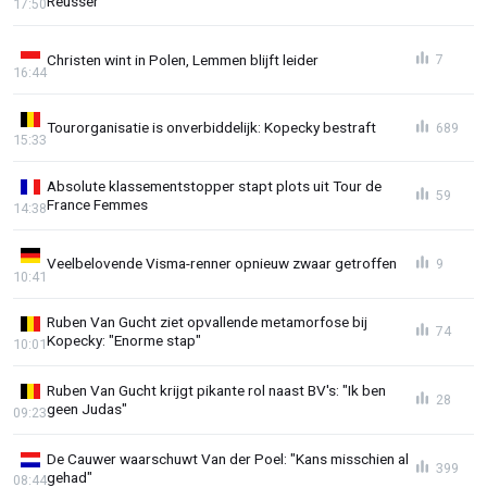
Reusser
17:50
Christen wint in Polen, Lemmen blijft leider
7
16:44
Tourorganisatie is onverbiddelijk: Kopecky bestraft
689
15:33
Absolute klassementstopper stapt plots uit Tour de
59
France Femmes
14:38
Veelbelovende Visma-renner opnieuw zwaar getroffen
9
10:41
Ruben Van Gucht ziet opvallende metamorfose bij
74
Kopecky: "Enorme stap"
10:01
Ruben Van Gucht krijgt pikante rol naast BV's: "Ik ben
28
geen Judas"
09:23
De Cauwer waarschuwt Van der Poel: "Kans misschien al
399
gehad"
08:44