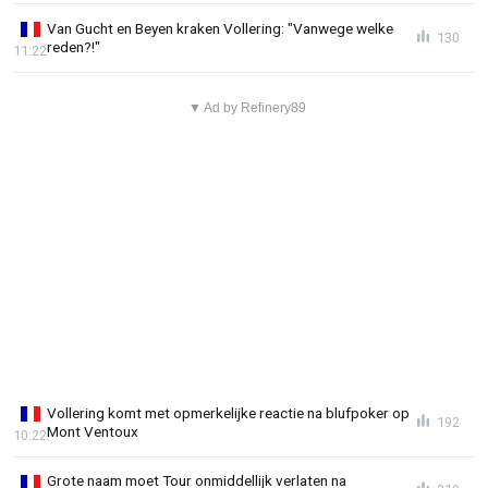
Van Gucht en Beyen kraken Vollering: "Vanwege welke
130
reden?!"
11:22
▼ Ad by Refinery89
Vollering komt met opmerkelijke reactie na blufpoker op
192
Mont Ventoux
10:22
Grote naam moet Tour onmiddellijk verlaten na