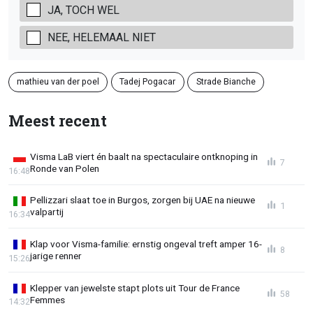
JA, TOCH WEL
NEE, HELEMAAL NIET
mathieu van der poel
Tadej Pogacar
Strade Bianche
Meest recent
Visma LaB viert én baalt na spectaculaire ontknoping in
7
Ronde van Polen
16:48
Pellizzari slaat toe in Burgos, zorgen bij UAE na nieuwe
1
valpartij
16:34
Klap voor Visma-familie: ernstig ongeval treft amper 16-
8
jarige renner
15:26
Klepper van jewelste stapt plots uit Tour de France
58
Femmes
14:32