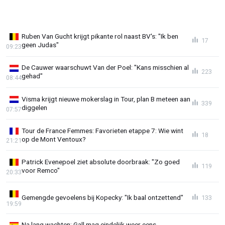
Ruben Van Gucht krijgt pikante rol naast BV's: "Ik ben
17
geen Judas"
09:23
De Cauwer waarschuwt Van der Poel: "Kans misschien al
223
gehad"
08:44
Visma krijgt nieuwe mokerslag in Tour, plan B meteen aan
339
diggelen
07:57
Tour de France Femmes: Favorieten etappe 7: Wie wint
18
op de Mont Ventoux?
21:21
Patrick Evenepoel ziet absolute doorbraak: "Zo goed
119
voor Remco"
20:33
Gemengde gevoelens bij Kopecky: "Ik baal ontzettend"
133
19:59
Na lang wachten: Gall mag eindelijk weer eens