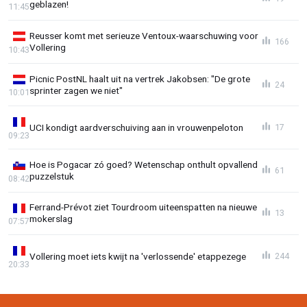
geblazen!
11:45
Reusser komt met serieuze Ventoux-waarschuwing voor
166
Vollering
10:43
Picnic PostNL haalt uit na vertrek Jakobsen: "De grote
24
sprinter zagen we niet"
10:01
UCI kondigt aardverschuiving aan in vrouwenpeloton
17
09:23
Hoe is Pogacar zó goed? Wetenschap onthult opvallend
61
puzzelstuk
08:42
Ferrand-Prévot ziet Tourdroom uiteenspatten na nieuwe
13
mokerslag
07:57
Vollering moet iets kwijt na 'verlossende' etappezege
244
20:33