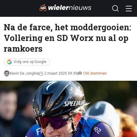
Na de farce, het moddergooien:
Vollering en SD Worx nu al op
ramkoers
Volg ons op Google
Kevin De Jonghe
2 maart 2025 09:30
100 stemmen