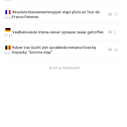
Absolute klassementstopper stapt plots uit Tour de
12
France Femmes
14:38
Veelbelovende Visma-renner opnieuw zwaar getroffen
3
10:41
Ruben Van Gucht ziet opvallende metamorfose bij
44
Kopecky: "Enorme stap"
10:01
▼ Ad by Refinery89