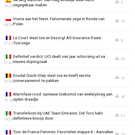
6
zegegebaar maken
19:33
Visma aan het feest: Fenomenale zege in Ronde van
10
Polen
18:33
Le Court slaat toe en bezorgt AG Insurance fraaie
8
Tourzege
17:54
Definitief verdict: UCI deelt vier jaar schorsing uit na
32
nieuwe dopingzaak
17:02
Soudal Quick-Step slaat toe en heeft eerste
15
zomeraanwinst te pakken
16:04
Alarmfase rood: opnieuw toekomst van wielerploeg aan
40
zijden draadje
15:18
Transferbom bij UAE Team Emirates: Del Toro hakt
61
definitieve knoop door
14:26
Tour de France Femmes: Favorieten etappe 6 - Aanvallen
19