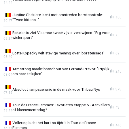
14:44
Justine Ghekiere lacht met omstreden borstcontrole:
150
"Twee bidons..."
10:47
Bakelants ziet Vlaamse kweekvijver verdwijnen: "Erg voor
7
wielersport"
09:24
Lotte Kopecky velt stevige mening over 'borstensaga'
69
08:40
Armstrong maakt brandhout van Ferrand-Prévot: "Pijnlijk
215
om naar te kijken"
08:04
Absoluut rampscenario in de maak voor Thibau Nys
373
07:19
Tour de France Femmes: Favorieten etappe 5 - Aanvallers
43
of klassementsdag?
21:22
Vollering lucht het hart na tijdrit in Tour de France
416
Femmes
20:44