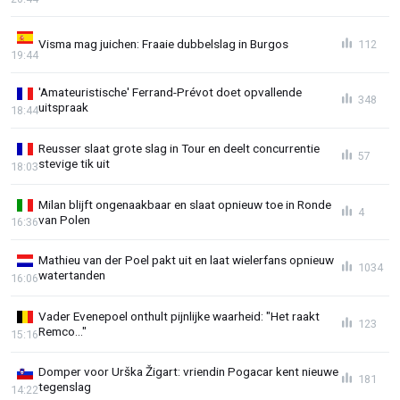
Visma mag juichen: Fraaie dubbelslag in Burgos
112
19:44
'Amateuristische' Ferrand-Prévot doet opvallende
348
uitspraak
18:44
Reusser slaat grote slag in Tour en deelt concurrentie
57
stevige tik uit
18:03
Milan blijft ongenaakbaar en slaat opnieuw toe in Ronde
4
van Polen
16:36
Mathieu van der Poel pakt uit en laat wielerfans opnieuw
1034
watertanden
16:06
Vader Evenepoel onthult pijnlijke waarheid: "Het raakt
123
Remco..."
15:16
Domper voor Urška Žigart: vriendin Pogacar kent nieuwe
181
tegenslag
14:22