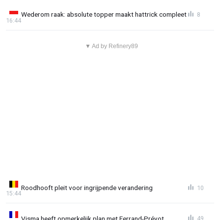
Wederom raak: absolute topper maakt hattrick compleet
8
16:44
▼ Ad by Refinery89
Roodhooft pleit voor ingrijpende verandering
10
15:44
Visma heeft opmerkelijk plan met Ferrand-Prévot
49