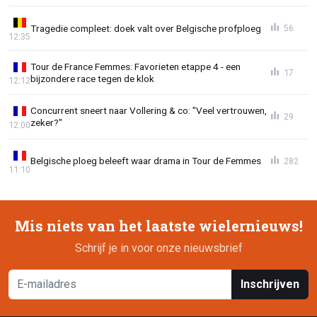
Tragedie compleet: doek valt over Belgische profploeg
56
12:35
Tour de France Femmes: Favorieten etappe 4 - een
17
bijzondere race tegen de klok
12:12
Concurrent sneert naar Vollering & co: "Veel vertrouwen,
29
zeker?"
12:00
Belgische ploeg beleeft waar drama in Tour de Femmes
282
11:10
Mis niets van het laatste wielernieuws!
Schrijf je in voor onze nieuwsbrief
Inschrijven