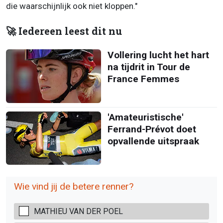
die waarschijnlijk ook niet kloppen."
🚀 Iedereen leest dit nu
Vollering lucht het hart
na tijdrit in Tour de
France Femmes
'Amateuristische'
Ferrand-Prévot doet
opvallende uitspraak
Wie vind jij de betere renner?
MATHIEU VAN DER POEL