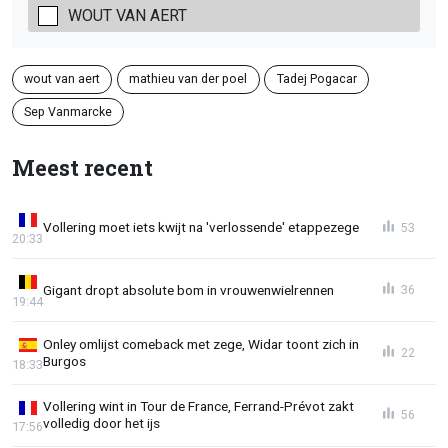
WOUT VAN AERT
wout van aert
mathieu van der poel
Tadej Pogacar
Sep Vanmarcke
Meest recent
Vollering moet iets kwijt na 'verlossende' etappezege
53
20:33
Gigant dropt absolute bom in vrouwenwielrennen
36
19:44
Onley omlijst comeback met zege, Widar toont zich in
22
Burgos
18:33
Vollering wint in Tour de France, Ferrand-Prévot zakt
56
volledig door het ijs
17:56