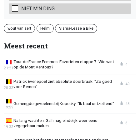
NIET M'N DING
wout van aert
Helm
Visma-Lease a Bike
Meest recent
Tour de France Femmes: Favorieten etappe 7: Wie wint
4
op de Mont Ventoux?
21:21
Patrick Evenepoel ziet absolute doorbraak: "Zo goed
49
voor Remco"
20:33
Gemengde gevoelens bij Kopecky: "Ik baal ontzettend"
48
19:59
Na lang wachten: Gall mag eindelijk weer eens
6
zegegebaar maken
19:33
Visma aan het feest: Fenomenale zege in Ronde van