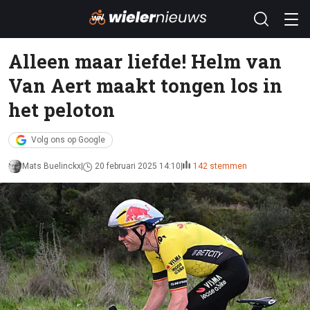
Alleen maar liefde! Helm van
Van Aert maakt tongen los in
het peloton
Volg ons op Google
Mats Buelinckx
20 februari 2025 14:10
142 stemmen