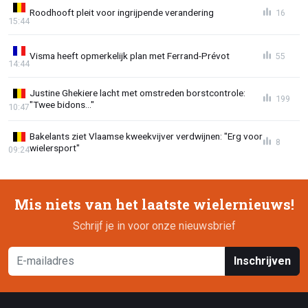
Roodhooft pleit voor ingrijpende verandering
16
15:44
Visma heeft opmerkelijk plan met Ferrand-Prévot
55
14:44
Justine Ghekiere lacht met omstreden borstcontrole:
199
"Twee bidons..."
10:47
Bakelants ziet Vlaamse kweekvijver verdwijnen: "Erg voor
8
wielersport"
09:24
Mis niets van het laatste wielernieuws!
Schrijf je in voor onze nieuwsbrief
Inschrijven