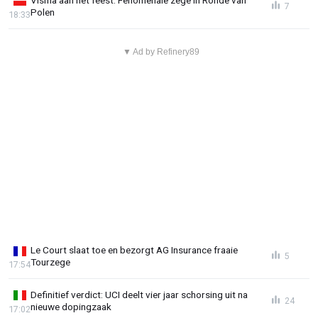
7
Polen
18:33
▼ Ad by Refinery89
Le Court slaat toe en bezorgt AG Insurance fraaie
5
Tourzege
17:54
Definitief verdict: UCI deelt vier jaar schorsing uit na
24
nieuwe dopingzaak
17:02