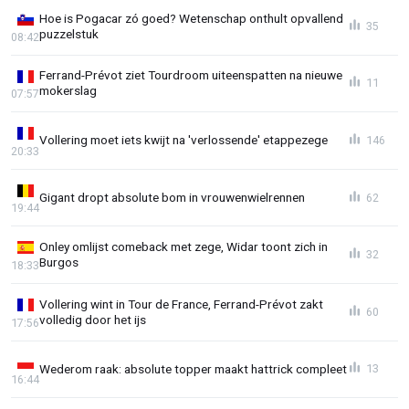
Hoe is Pogacar zó goed? Wetenschap onthult opvallend
35
puzzelstuk
08:42
Ferrand-Prévot ziet Tourdroom uiteenspatten na nieuwe
11
mokerslag
07:57
Vollering moet iets kwijt na 'verlossende' etappezege
146
20:33
Gigant dropt absolute bom in vrouwenwielrennen
62
19:44
Onley omlijst comeback met zege, Widar toont zich in
32
Burgos
18:33
Vollering wint in Tour de France, Ferrand-Prévot zakt
60
volledig door het ijs
17:56
Wederom raak: absolute topper maakt hattrick compleet
13
16:44