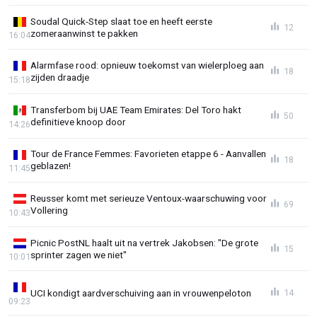
Soudal Quick-Step slaat toe en heeft eerste
12
zomeraanwinst te pakken
16:04
Alarmfase rood: opnieuw toekomst van wielerploeg aan
18
zijden draadje
15:18
Transferbom bij UAE Team Emirates: Del Toro hakt
50
definitieve knoop door
14:26
Tour de France Femmes: Favorieten etappe 6 - Aanvallen
18
geblazen!
11:45
Reusser komt met serieuze Ventoux-waarschuwing voor
69
Vollering
10:43
Picnic PostNL haalt uit na vertrek Jakobsen: "De grote
15
sprinter zagen we niet"
10:01
UCI kondigt aardverschuiving aan in vrouwenpeloton
14
09:23