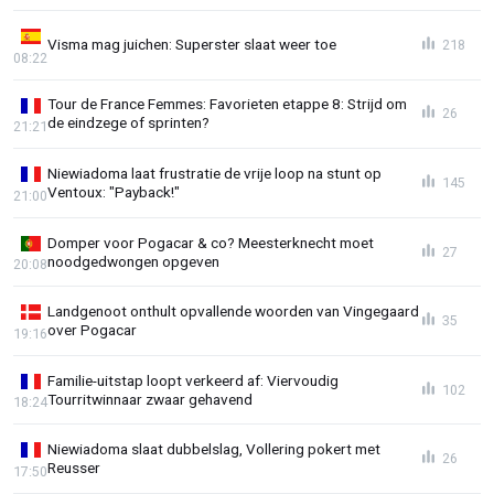
Visma mag juichen: Superster slaat weer toe
218
08:22
Tour de France Femmes: Favorieten etappe 8: Strijd om
26
de eindzege of sprinten?
21:21
Niewiadoma laat frustratie de vrije loop na stunt op
145
Ventoux: "Payback!"
21:00
Domper voor Pogacar & co? Meesterknecht moet
27
noodgedwongen opgeven
20:08
Landgenoot onthult opvallende woorden van Vingegaard
35
over Pogacar
19:16
Familie-uitstap loopt verkeerd af: Viervoudig
102
Tourritwinnaar zwaar gehavend
18:24
Niewiadoma slaat dubbelslag, Vollering pokert met
26
Reusser
17:50