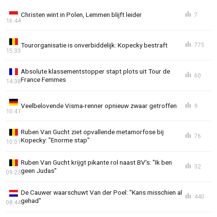
Christen wint in Polen, Lemmen blijft leider
7
16:44
Tourorganisatie is onverbiddelijk: Kopecky bestraft
775
15:33
Absolute klassementstopper stapt plots uit Tour de
60
France Femmes
14:38
Veelbelovende Visma-renner opnieuw zwaar getroffen
9
10:41
Ruben Van Gucht ziet opvallende metamorfose bij
76
Kopecky: "Enorme stap"
10:01
Ruben Van Gucht krijgt pikante rol naast BV's: "Ik ben
32
geen Judas"
09:23
De Cauwer waarschuwt Van der Poel: "Kans misschien al
440
gehad"
08:44