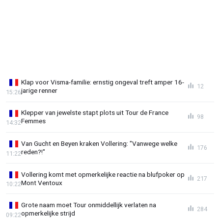
Klap voor Visma-familie: ernstig ongeval treft amper 16-
12
jarige renner
15:26
Klepper van jewelste stapt plots uit Tour de France
98
Femmes
14:32
Van Gucht en Beyen kraken Vollering: "Vanwege welke
176
reden?!"
11:22
Vollering komt met opmerkelijke reactie na blufpoker op
217
Mont Ventoux
10:22
Grote naam moet Tour onmiddellijk verlaten na
284
opmerkelijke strijd
09:22