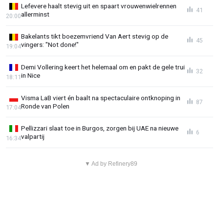
Lefevere haalt stevig uit en spaart vrouwenwielrennen
41
allerminst
20:00
Bakelants tikt boezemvriend Van Aert stevig op de
45
vingers: "Not done!"
19:04
Demi Vollering keert het helemaal om en pakt de gele trui
32
in Nice
18:11
Visma LaB viert én baalt na spectaculaire ontknoping in
87
Ronde van Polen
17:04
Pellizzari slaat toe in Burgos, zorgen bij UAE na nieuwe
6
valpartij
16:34
▼ Ad by Refinery89