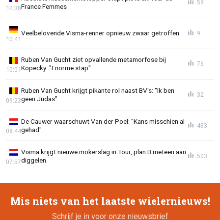
59
France Femmes
14:38
Veelbelovende Visma-renner opnieuw zwaar getroffen
9
10:41
Ruben Van Gucht ziet opvallende metamorfose bij
76
Kopecky: "Enorme stap"
10:01
Ruben Van Gucht krijgt pikante rol naast BV's: "Ik ben
32
geen Judas"
09:23
De Cauwer waarschuwt Van der Poel: "Kans misschien al
433
gehad"
08:44
Visma krijgt nieuwe mokerslag in Tour, plan B meteen aan
503
diggelen
07:57
Mis niets van het laatste wielernieuws!
Schrijf je in voor onze nieuwsbrief