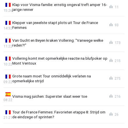
Klap voor Visma-familie: ernstig ongeval treft amper 16-
11
jarige renner
15:26
Klepper van jewelste stapt plots uit Tour de France
93
Femmes
14:32
Van Gucht en Beyen kraken Vollering: "Vanwege welke
173
reden?!"
11:22
Vollering komt met opmerkelijke reactie na blufpoker op
215
Mont Ventoux
10:22
Grote naam moet Tour onmiddellijk verlaten na
275
opmerkelijke strijd
09:22
Visma mag juichen: Superster slaat weer toe
216
08:22
Tour de France Femmes: Favorieten etappe 8: Strijd om
26
de eindzege of sprinten?
21:21