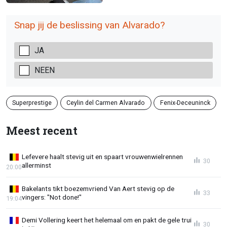
Snap jij de beslissing van Alvarado?
JA
NEEN
Superprestige
Ceylin del Carmen Alvarado
Fenix-Deceuninck
Meest recent
Lefevere haalt stevig uit en spaart vrouwenwielrennen
30
allerminst
20:00
Bakelants tikt boezemvriend Van Aert stevig op de
33
vingers: "Not done!"
19:04
Demi Vollering keert het helemaal om en pakt de gele trui
30