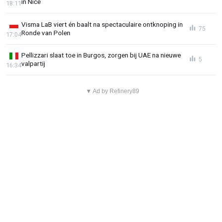
in Nice
18:11
Visma LaB viert én baalt na spectaculaire ontknoping in
75
Ronde van Polen
17:04
Pellizzari slaat toe in Burgos, zorgen bij UAE na nieuwe
5
valpartij
16:34
▼ Ad by Refinery89