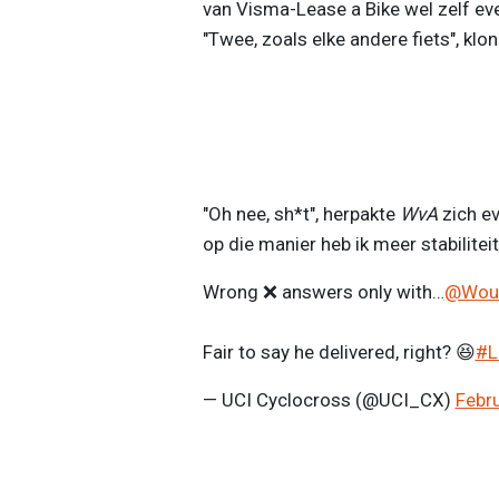
van Visma-Lease a Bike wel zelf eve
"Twee, zoals elke andere fiets", klon
"Oh nee, sh*t", herpakte
WvA
zich ev
op die manier heb ik meer stabiliteit
Wrong ❌ answers only with…
@Wout
Fair to say he delivered, right? 😆
#L
— UCI Cyclocross (@UCI_CX)
Febru