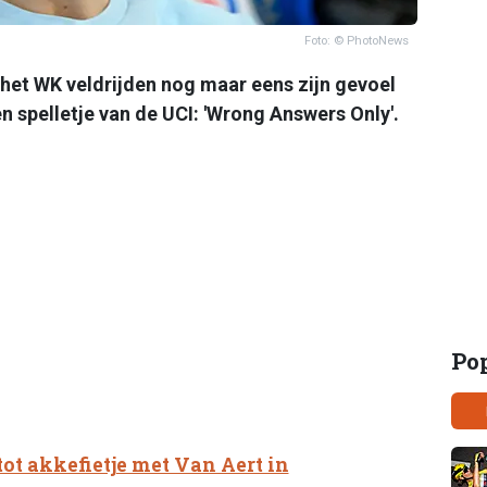
Foto: © PhotoNews
het WK veldrijden nog maar eens zijn gevoel
en spelletje van de UCI: 'Wrong Answers Only'.
Po
tot akkefietje met Van Aert in