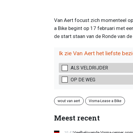
Van Aert focust zich momenteel op
a Bike begint op 17 februari met ee
de start staan van de Ronde van de
Ik zie Van Aert het liefste bezig
ALS VELDRIJDER
OP DE WEG
wout van aert
Visma-Lease a Bike
Meest recent
Veelbelovende Visma-renner opni
10:41