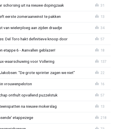
jaar schorsing uit na nieuwe dopingzaak
31
eeft eerste zomeraanwinst te pakken
13
 van wielerploeg aan zijden draadje
34
s: Del Toro hakt definitieve knoop door
57
n etappe 6 - Aanvallen geblazen!
18
ux-waarschuwing voor Vollering
137
 Jakobsen: "De grote sprinter zagen we niet"
22
 in vrouwenpeloton
16
hap onthult opvallend puzzelstuk
57
iteenspatten na nieuwe mokerslag
13
lossende' etappezege
218
ouwenwielrennen
73