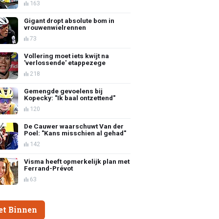
163
Gigant dropt absolute bom in
vrouwenwielrennen
73
Vollering moet iets kwijt na
'verlossende' etappezege
218
Gemengde gevoelens bij
Kopecky: "Ik baal ontzettend"
120
De Cauwer waarschuwt Van der
Poel: "Kans misschien al gehad"
142
Visma heeft opmerkelijk plan met
Ferrand-Prévot
63
et Binnen