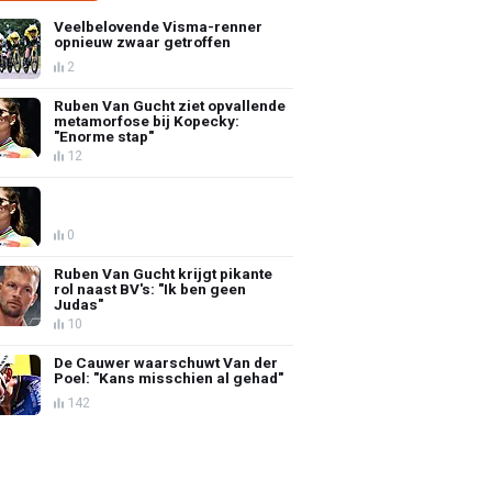
Veelbelovende Visma-renner
opnieuw zwaar getroffen
2
Ruben Van Gucht ziet opvallende
metamorfose bij Kopecky:
"Enorme stap"
12
0
Ruben Van Gucht krijgt pikante
rol naast BV's: "Ik ben geen
Judas"
10
De Cauwer waarschuwt Van der
Poel: "Kans misschien al gehad"
142