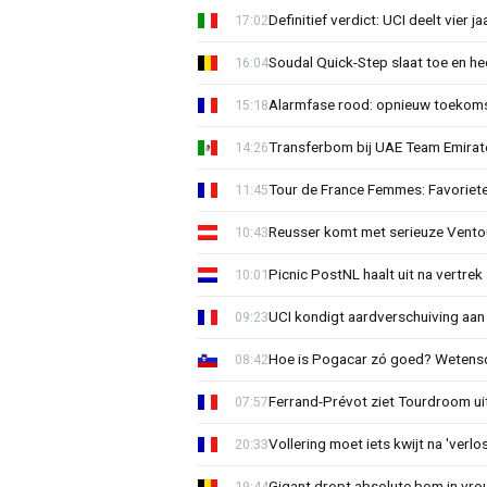
Definitief verdict: UCI deelt vier 
17:02
Soudal Quick-Step slaat toe en h
16:04
Alarmfase rood: opnieuw toekomst
15:18
Transferbom bij UAE Team Emirate
14:26
Tour de France Femmes: Favoriete
11:45
Reusser komt met serieuze Vento
10:43
Picnic PostNL haalt uit na vertrek
10:01
UCI kondigt aardverschuiving aan
09:23
Hoe is Pogacar zó goed? Wetensc
08:42
Ferrand-Prévot ziet Tourdroom u
07:57
Vollering moet iets kwijt na 'ver
20:33
Gigant dropt absolute bom in vr
19:44