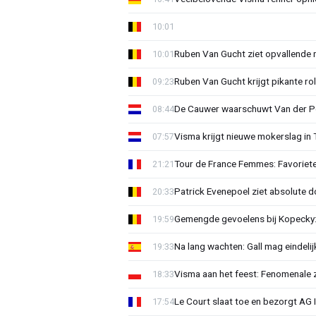
10:01
Ruben Van Gucht ziet opvallende 
10:01
Ruben Van Gucht krijgt pikante rol
09:23
De Cauwer waarschuwt Van der Po
08:44
Visma krijgt nieuwe mokerslag in 
07:57
Tour de France Femmes: Favoriete
21:21
Patrick Evenepoel ziet absolute 
20:33
Gemengde gevoelens bij Kopecky: 
19:59
Na lang wachten: Gall mag eindel
19:33
Visma aan het feest: Fenomenale 
18:33
Le Court slaat toe en bezorgt AG 
17:54