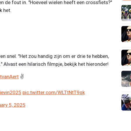
n de fout in. "Hoeveel wielen heeft een crossfiets?"
k het.
en snel. "Het zou handig zijn om er drie te hebben,
." Alvast een hilarisch filmpje, bekijk het hieronder!
vanAert
✌️
ievin2025
pic.twitter.com/WLTtNtT9qk
ary 5, 2025