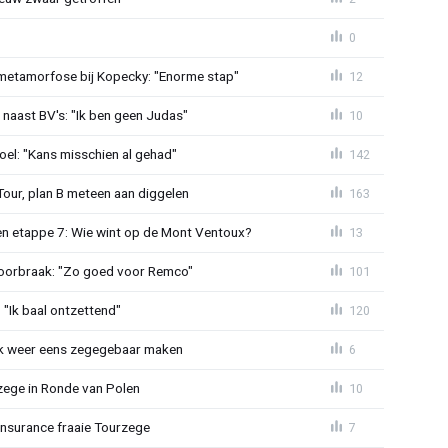
0
metamorfose bij Kopecky: "Enorme stap"
12
 naast BV's: "Ik ben geen Judas"
10
el: "Kans misschien al gehad"
142
Tour, plan B meteen aan diggelen
163
n etappe 7: Wie wint op de Mont Ventoux?
13
doorbraak: "Zo goed voor Remco"
101
"Ik baal ontzettend"
120
ijk weer eens zegegebaar maken
6
zege in Ronde van Polen
10
Insurance fraaie Tourzege
7