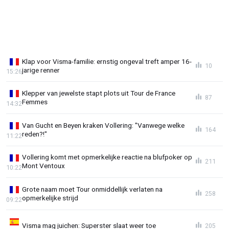
Klap voor Visma-familie: ernstig ongeval treft amper 16-
10
jarige renner
15:26
Klepper van jewelste stapt plots uit Tour de France
87
Femmes
14:32
Van Gucht en Beyen kraken Vollering: "Vanwege welke
164
reden?!"
11:22
Vollering komt met opmerkelijke reactie na blufpoker op
211
Mont Ventoux
10:22
Grote naam moet Tour onmiddellijk verlaten na
258
opmerkelijke strijd
09:22
Visma mag juichen: Superster slaat weer toe
205