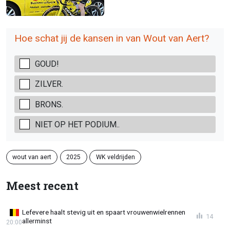
Hoe schat jij de kansen in van Wout van Aert?
GOUD!
ZILVER.
BRONS.
NIET OP HET PODIUM..
wout van aert
2025
WK veldrijden
Meest recent
Lefevere haalt stevig uit en spaart vrouwenwielrennen
14
allerminst
20:00