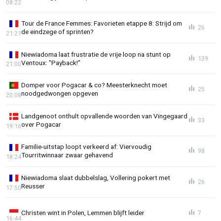
08:22
Tour de France Femmes: Favorieten etappe 8: Strijd om
26
de eindzege of sprinten?
21:21
Niewiadoma laat frustratie de vrije loop na stunt op
139
Ventoux: "Payback!"
21:00
Domper voor Pogacar & co? Meesterknecht moet
25
noodgedwongen opgeven
20:08
Landgenoot onthult opvallende woorden van Vingegaard
33
over Pogacar
19:16
Familie-uitstap loopt verkeerd af: Viervoudig
98
Tourritwinnaar zwaar gehavend
18:24
Niewiadoma slaat dubbelslag, Vollering pokert met
26
Reusser
17:50
Christen wint in Polen, Lemmen blijft leider
7
16:44