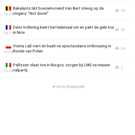
Bakelants tikt boezemvriend Van Aert stevig op de
18
vingers: "Not done!"
19:04
Demi Vollering keert het helemaal om en pakt de gele trui
20
in Nice
18:11
Visma LaB viert én baalt na spectaculaire ontknoping in
54
Ronde van Polen
17:04
Pellizzari slaat toe in Burgos, zorgen bij UAE na nieuwe
2
valpartij
16:34
▼ Ad by Refinery89