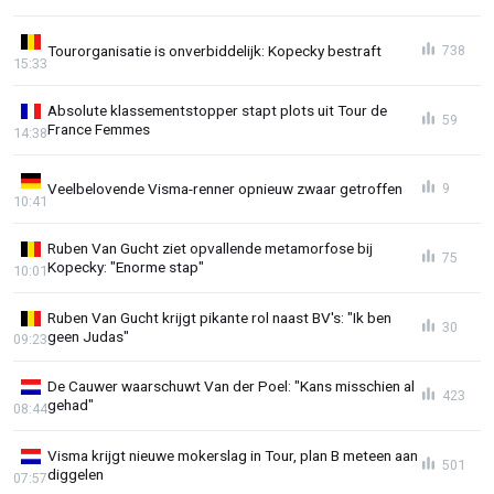
Tourorganisatie is onverbiddelijk: Kopecky bestraft
738
15:33
Absolute klassementstopper stapt plots uit Tour de
59
France Femmes
14:38
Veelbelovende Visma-renner opnieuw zwaar getroffen
9
10:41
Ruben Van Gucht ziet opvallende metamorfose bij
75
Kopecky: "Enorme stap"
10:01
Ruben Van Gucht krijgt pikante rol naast BV's: "Ik ben
30
geen Judas"
09:23
De Cauwer waarschuwt Van der Poel: "Kans misschien al
423
gehad"
08:44
Visma krijgt nieuwe mokerslag in Tour, plan B meteen aan
501
diggelen
07:57