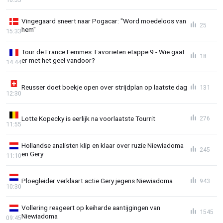
Vingegaard sneert naar Pogacar: "Word moedeloos van
25
hem"
15:33
Tour de France Femmes: Favorieten etappe 9 - Wie gaat
18
er met het geel vandoor?
14:44
Reusser doet boekje open over strijdplan op laatste dag
131
12:30
Lotte Kopecky is eerlijk na voorlaatste Tourrit
276
11:55
Hollandse analisten klip en klaar over ruzie Niewiadoma
245
en Gery
11:10
Ploegleider verklaart actie Gery jegens Niewiadoma
943
10:30
Vollering reageert op keiharde aantijgingen van
1545
Niewiadoma
09:45