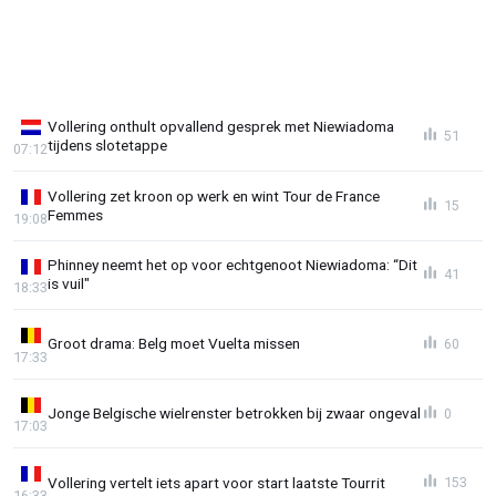
Vollering onthult opvallend gesprek met Niewiadoma
51
tijdens slotetappe
07:12
Vollering zet kroon op werk en wint Tour de France
15
Femmes
19:08
Phinney neemt het op voor echtgenoot Niewiadoma: “Dit
41
is vuil"
18:33
Groot drama: Belg moet Vuelta missen
60
17:33
Jonge Belgische wielrenster betrokken bij zwaar ongeval
0
17:03
Vollering vertelt iets apart voor start laatste Tourrit
153
16:33