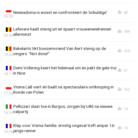
Niewiadoma is woest en confronteert de 'schuldige'
49
09:00
Lefevere haalt stevig uit en spaart vrouwenwielrennen
189
allerminst
20:00
Bakelants tikt boezemvriend Van Aert stevig op de
153
vingers: "Not done!"
19:04
Demi Vollering keert het helemaal om en pakt de gele trui
37
in Nice
18:11
Visma LaB viert én baalt na spectaculaire ontknoping in
162
Ronde van Polen
17:04
Pellizzari slaat toe in Burgos, zorgen bij UAE na nieuwe
19
valpartij
16:34
Klap voor Visma-familie: ernstig ongeval treft amper 16-
19
jarige renner
15:26