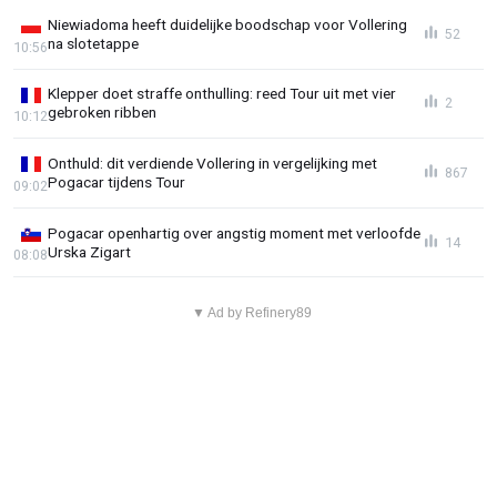
Niewiadoma heeft duidelijke boodschap voor Vollering
52
na slotetappe
10:56
Klepper doet straffe onthulling: reed Tour uit met vier
2
gebroken ribben
10:12
Onthuld: dit verdiende Vollering in vergelijking met
867
Pogacar tijdens Tour
09:02
Pogacar openhartig over angstig moment met verloofde
14
Urska Zigart
08:08
▼ Ad by Refinery89