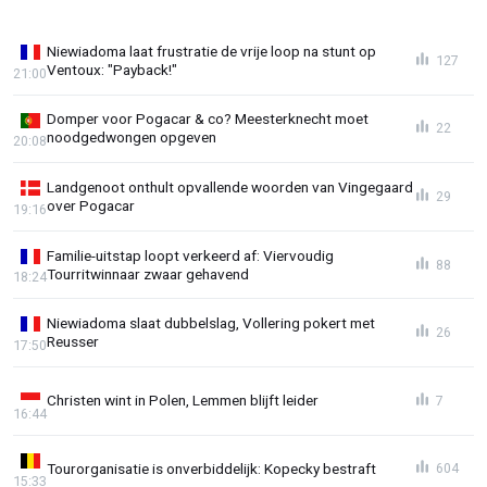
Niewiadoma laat frustratie de vrije loop na stunt op
127
Ventoux: "Payback!"
21:00
Domper voor Pogacar & co? Meesterknecht moet
22
noodgedwongen opgeven
20:08
Landgenoot onthult opvallende woorden van Vingegaard
29
over Pogacar
19:16
Familie-uitstap loopt verkeerd af: Viervoudig
88
Tourritwinnaar zwaar gehavend
18:24
Niewiadoma slaat dubbelslag, Vollering pokert met
26
Reusser
17:50
Christen wint in Polen, Lemmen blijft leider
7
16:44
Tourorganisatie is onverbiddelijk: Kopecky bestraft
604
15:33