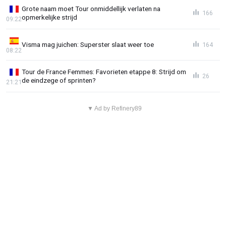
Grote naam moet Tour onmiddellijk verlaten na
166
opmerkelijke strijd
09:22
Visma mag juichen: Superster slaat weer toe
164
08:22
Tour de France Femmes: Favorieten etappe 8: Strijd om
26
de eindzege of sprinten?
21:21
▼ Ad by Refinery89