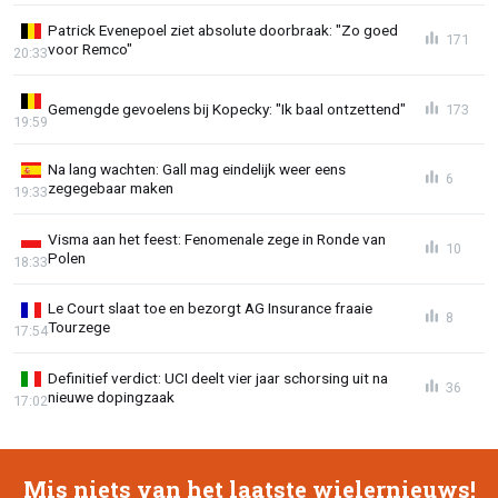
Patrick Evenepoel ziet absolute doorbraak: "Zo goed
171
voor Remco"
20:33
Gemengde gevoelens bij Kopecky: "Ik baal ontzettend"
173
19:59
Na lang wachten: Gall mag eindelijk weer eens
6
zegegebaar maken
19:33
Visma aan het feest: Fenomenale zege in Ronde van
10
Polen
18:33
Le Court slaat toe en bezorgt AG Insurance fraaie
8
Tourzege
17:54
Definitief verdict: UCI deelt vier jaar schorsing uit na
36
nieuwe dopingzaak
17:02
Mis niets van het laatste wielernieuws!