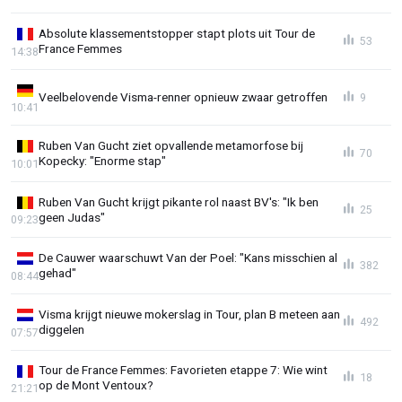
Absolute klassementstopper stapt plots uit Tour de
53
France Femmes
14:38
Veelbelovende Visma-renner opnieuw zwaar getroffen
9
10:41
Ruben Van Gucht ziet opvallende metamorfose bij
70
Kopecky: "Enorme stap"
10:01
Ruben Van Gucht krijgt pikante rol naast BV's: "Ik ben
25
geen Judas"
09:23
De Cauwer waarschuwt Van der Poel: "Kans misschien al
382
gehad"
08:44
Visma krijgt nieuwe mokerslag in Tour, plan B meteen aan
492
diggelen
07:57
Tour de France Femmes: Favorieten etappe 7: Wie wint
18
op de Mont Ventoux?
21:21