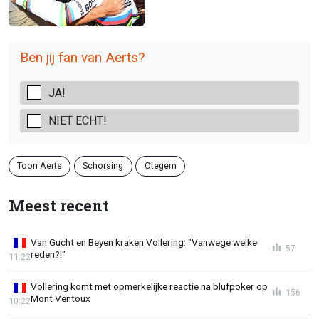
Ben jij fan van Aerts?
JA!
NIET ECHT!
Toon Aerts
Schorsing
Otegem
Meest recent
Van Gucht en Beyen kraken Vollering: "Vanwege welke
57
reden?!"
11:22
Vollering komt met opmerkelijke reactie na blufpoker op
156
Mont Ventoux
10:22