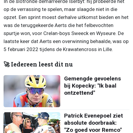
In de slotronde demarreerde Iserbyt: hij probeerde het
op de verrassing te spelen, maar slaagde niet in die
opzet. Een sprint moest derhalve uitkomst bieden en het
was de teruggekeerde Aerts die het felbevochten
spurtje won, voor Crelan-boys Sweeck en Wyseure. De
laatste keer dat Aerts een overwinning behaalde, was op
5 februari 2022 tijdens de Krawatencross in Lille.
🚀 Iedereen leest dit nu
Gemengde gevoelens
bij Kopecky: "Ik baal
ontzettend"
Patrick Evenepoel ziet
absolute doorbraak:
"Zo goed voor Remco"