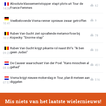
Absolute klassementstopper stapt plots uit Tour de
62
France Femmes
14:38
Veelbelovende Visma-renner opnieuw zwaar getroffen
9
10:41
Ruben Van Gucht ziet opvallende metamorfose bij
78
Kopecky: "Enorme stap"
10:01
Ruben Van Gucht krijgt pikante rol naast BV's: "Ik ben
33
geen Judas"
09:23
De Cauwer waarschuwt Van der Poel: "Kans misschien al
451
gehad"
08:44
Visma krijgt nieuwe mokerslag in Tour, plan B meteen aan
516
diggelen
07:57
Mis niets van het laatste wielernieuws!