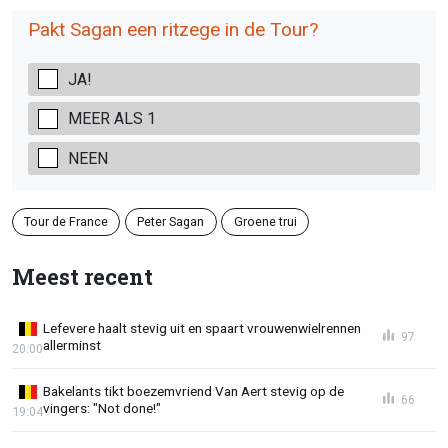
Pakt Sagan een ritzege in de Tour?
JA!
MEER ALS 1
NEEN
Tour de France
Peter Sagan
Groene trui
Meest recent
Lefevere haalt stevig uit en spaart vrouwenwielrennen
97
allerminst
20:00
Bakelants tikt boezemvriend Van Aert stevig op de
66
vingers: "Not done!"
19:04