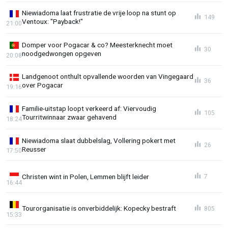
Niewiadoma laat frustratie de vrije loop na stunt op
149
Ventoux: "Payback!"
21:00
Domper voor Pogacar & co? Meesterknecht moet
30
noodgedwongen opgeven
20:08
Landgenoot onthult opvallende woorden van Vingegaard
36
over Pogacar
19:16
Familie-uitstap loopt verkeerd af: Viervoudig
105
Tourritwinnaar zwaar gehavend
18:24
Niewiadoma slaat dubbelslag, Vollering pokert met
26
Reusser
17:50
Christen wint in Polen, Lemmen blijft leider
7
16:44
Tourorganisatie is onverbiddelijk: Kopecky bestraft
805
15:33