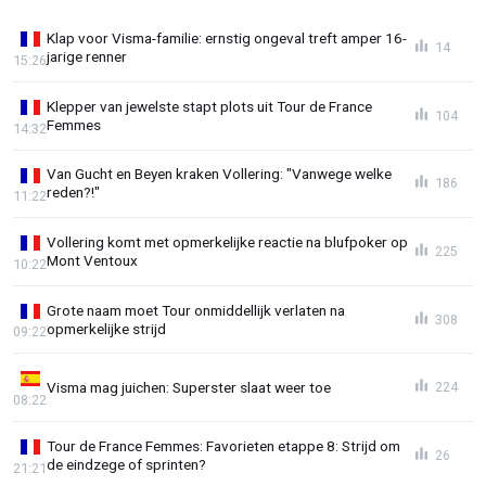
Klap voor Visma-familie: ernstig ongeval treft amper 16-
14
jarige renner
15:26
Klepper van jewelste stapt plots uit Tour de France
104
Femmes
14:32
Van Gucht en Beyen kraken Vollering: "Vanwege welke
186
reden?!"
11:22
Vollering komt met opmerkelijke reactie na blufpoker op
225
Mont Ventoux
10:22
Grote naam moet Tour onmiddellijk verlaten na
308
opmerkelijke strijd
09:22
Visma mag juichen: Superster slaat weer toe
224
08:22
Tour de France Femmes: Favorieten etappe 8: Strijd om
26
de eindzege of sprinten?
21:21