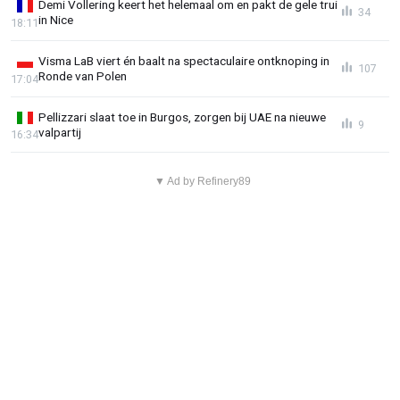
Demi Vollering keert het helemaal om en pakt de gele trui
34
in Nice
18:11
Visma LaB viert én baalt na spectaculaire ontknoping in
107
Ronde van Polen
17:04
Pellizzari slaat toe in Burgos, zorgen bij UAE na nieuwe
9
valpartij
16:34
▼ Ad by Refinery89