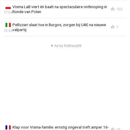
Visma LaB viert én baalt na spectaculaire ontknoping in
102
Ronde van Polen
17:04
Pellizzari slaat toe in Burgos, zorgen bij UAE na nieuwe
7
valpartij
16:34
▼ Ad by Refinery89
Klap voor Visma-familie: ernstig ongeval treft amper 16-
13