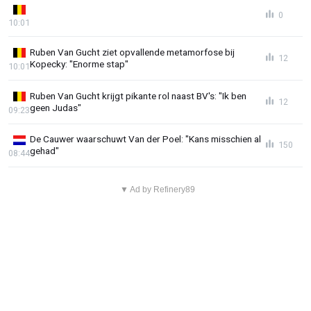
0
10:01
Ruben Van Gucht ziet opvallende metamorfose bij
12
Kopecky: "Enorme stap"
10:01
Ruben Van Gucht krijgt pikante rol naast BV's: "Ik ben
12
geen Judas"
09:23
De Cauwer waarschuwt Van der Poel: "Kans misschien al
150
gehad"
08:44
▼ Ad by Refinery89