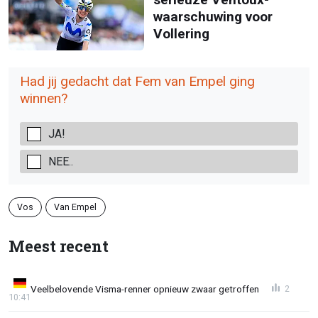
waarschuwing voor
Vollering
Had jij gedacht dat Fem van Empel ging
winnen?
JA!
NEE..
Vos
Van Empel
Meest recent
Veelbelovende Visma-renner opnieuw zwaar getroffen
2
10:41