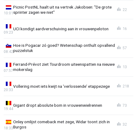
Picnic PostNL haalt uit na vertrek Jakobsen: "De grote
22
sprinter zagen we niet"
10:01
UCI kondigt aardverschuiving aan in vrouwenpeloton
16
09:23
Hoe is Pogacar zó goed? Wetenschap onthult opvallend
57
puzzelstuk
08:42
Ferrand-Prévot ziet Tourdroom uiteenspatten na nieuwe
13
mokerslag
07:57
Vollering moet iets kwijt na 'verlossende' etappezege
218
20:33
Gigant dropt absolute bom in vrouwenwielrennen
73
19:44
Onley omlijst comeback met zege, Widar toont zich in
32
Burgos
18:33