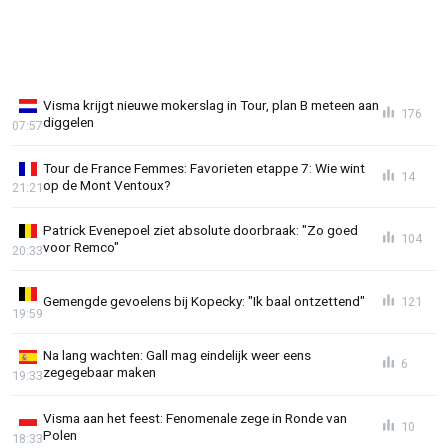
Visma krijgt nieuwe mokerslag in Tour, plan B meteen aan
176
diggelen
07:57
Tour de France Femmes: Favorieten etappe 7: Wie wint
14
op de Mont Ventoux?
21:21
Patrick Evenepoel ziet absolute doorbraak: "Zo goed
104
voor Remco"
20:33
Gemengde gevoelens bij Kopecky: "Ik baal ontzettend"
121
19:59
Na lang wachten: Gall mag eindelijk weer eens
6
zegegebaar maken
19:33
Visma aan het feest: Fenomenale zege in Ronde van
10
Polen
18:33