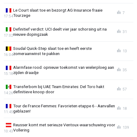
Le Court slaat toe en bezorgt AG Insurance fraaie
7
Tourzege
17:54
Definitief verdict: UCI deelt vier jaar schorsing uit na
31
nieuwe dopingzaak
17:02
Soudal Quick-Step slaat toe en heeft eerste
13
zomeraanwinst te pakken
16:04
Alarmfase rood: opnieuw toekomst van wielerploeg aan
35
zijden draadje
15:18
Transferbom bij UAE Team Emirates: Del Toro hakt
57
definitieve knoop door
14:26
Tour de France Femmes: Favorieten etappe 6 - Aanvallen
18
geblazen!
11:45
Reusser komt met serieuze Ventoux-waarschuwing voor
139
Vollering
10:43