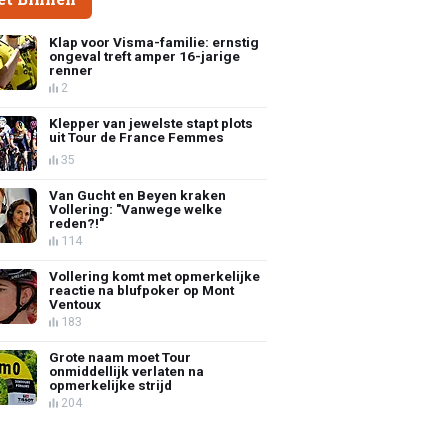
Klap voor Visma-familie: ernstig
ongeval treft amper 16-jarige
renner
2
Klepper van jewelste stapt plots
uit Tour de France Femmes
35
Van Gucht en Beyen kraken
Vollering: "Vanwege welke
reden?!"
114
Vollering komt met opmerkelijke
reactie na blufpoker op Mont
Ventoux
183
Grote naam moet Tour
onmiddellijk verlaten na
opmerkelijke strijd
204