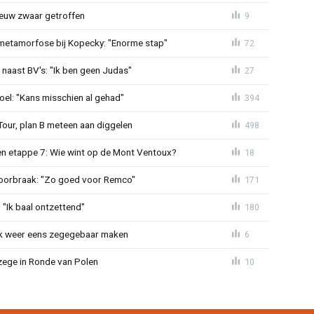
euw zwaar getroffen
9
metamorfose bij Kopecky: "Enorme stap"
72
 naast BV's: "Ik ben geen Judas"
27
el: "Kans misschien al gehad"
394
Tour, plan B meteen aan diggelen
498
n etappe 7: Wie wint op de Mont Ventoux?
18
doorbraak: "Zo goed voor Remco"
171
"Ik baal ontzettend"
180
ijk weer eens zegegebaar maken
6
zege in Ronde van Polen
10