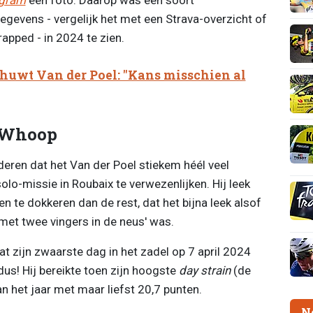
gevens - vergelijk het met een Strava-overzicht of
rapped - in 2024 te zien.
uwt Van der Poel: "Kans misschien al
n Whoop
ren dat het Van der Poel stiekem héél veel
o-missie in Roubaix te verwezenlijken. Hij leek
en te dokkeren dan de rest, dat het bijna leek alsof
 'met twee vingers in de neus' was.
t zijn zwaarste dag in het zadel op 7 april 2024
us! Hij bereikte toen zijn hoogste
day strain
(de
n het jaar met maar liefst 20,7 punten.
N