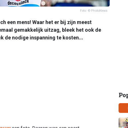
Foto: © PhotoNews
och een mens! Waar het er bij zijn meest
emaal gemakkelijk uitzag, bleek het ook de
k de nodige inspanning te kosten...
Po
agram
een foto. Daarop was een soort