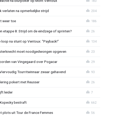
reactie na blufpoker op Mont Ventoux
183
 verlaten na opmerkelijke strijd
204
t weer toe
186
 etappe 8: Strijd om de eindzege of sprinten?
26
e loop na stunt op Ventoux: "Payback!"
134
sterknecht moet noodgedwongen opgeven
23
oorden van Vingegaard over Pogacar
29
: Viervoudig Tourritwinnaar zwaar gehavend
93
lering pokert met Reusser
26
ft leider
7
: Kopecky bestraft
662
t plots uit Tour de France Femmes
56