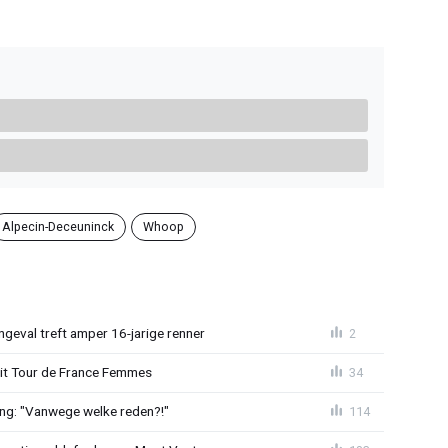
Alpecin-Deceuninck
Whoop
ngeval treft amper 16-jarige renner
2
uit Tour de France Femmes
34
ing: "Vanwege welke reden?!"
114