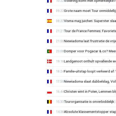
Vollering komt met opmerkelijke 
10:22
Grote naam moet Tour onmiddellijk
09:22
Visma mag juichen: Superster slaa
08:22
Tour de France Femmes: Favorieten
21:21
Niewiadoma laat frustratie de vrij
21:00
Domper voor Pogacar & co? Mee
20:08
Landgenoot onthult opvallende w
19:16
Familie-uitstap loopt verkeerd af
18:24
Niewiadoma slaat dubbelslag, Vol
17:50
Christen wint in Polen, Lemmen blij
16:44
Tourorganisatie is onverbiddelijk
15:33
Absolute klassementstopper stap
14:38