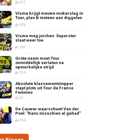
662
Visma krijgt nieuwe mokerslag in
Tour, plan B meteen aan diggelen
498
Visma mag juichen: Superster
slaat weer toe
186
Grote naam moet Tour
onmiddellijk verlaten na
opmerkelijke strijd
204
Absolute klassementstopper
stapt plots uit Tour de France
Femmes
56
De Cauwer waarschuwt Van der
Poel: "Kans misschien al gehad"
394
et Binnen