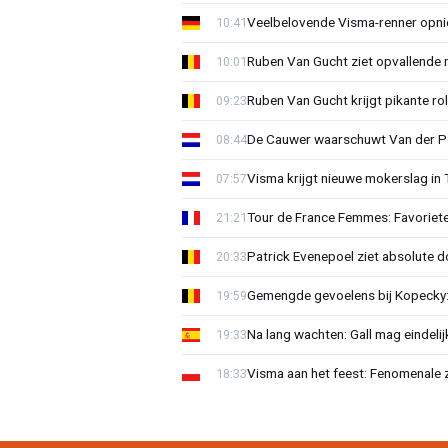
Veelbelovende Visma-renner opni
10:41
Ruben Van Gucht ziet opvallende 
10:01
Ruben Van Gucht krijgt pikante rol
09:23
De Cauwer waarschuwt Van der Po
08:44
Visma krijgt nieuwe mokerslag in 
07:57
Tour de France Femmes: Favoriete
21:21
Patrick Evenepoel ziet absolute 
20:33
Gemengde gevoelens bij Kopecky: 
19:59
Na lang wachten: Gall mag eindel
19:33
Visma aan het feest: Fenomenale 
18:33