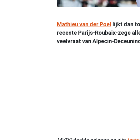
Mathieu van der Poel
lijkt dan t
recente Parijs-Roubaix-zege all
veelvraat van Alpecin-Deceuninc
MVDP
deelde onlangs op zijn
Inst