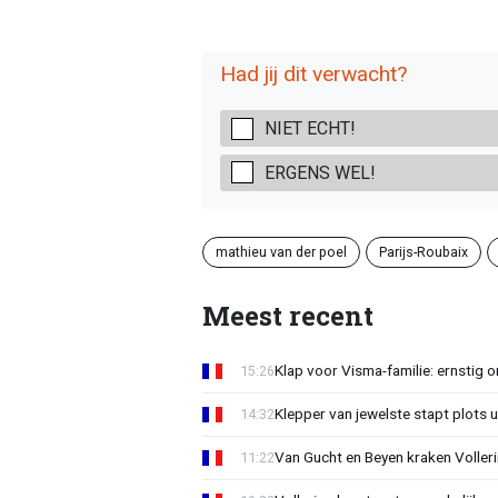
Had jij dit verwacht?
NIET ECHT!
ERGENS WEL!
mathieu van der poel
Parijs-Roubaix
Meest recent
Klap voor Visma-familie: ernstig o
15:26
Klepper van jewelste stapt plots 
14:32
Van Gucht en Beyen kraken Voller
11:22