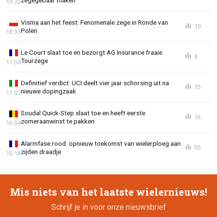
zegegebaar maken
19:33
Visma aan het feest: Fenomenale zege in Ronde van
10
Polen
18:33
Le Court slaat toe en bezorgt AG Insurance fraaie
8
Tourzege
17:54
Definitief verdict: UCI deelt vier jaar schorsing uit na
35
nieuwe dopingzaak
17:02
Soudal Quick-Step slaat toe en heeft eerste
16
zomeraanwinst te pakken
16:04
Alarmfase rood: opnieuw toekomst van wielerploeg aan
55
zijden draadje
15:18
Mis niets van het laatste wielernieuws!
Schrijf je in voor onze nieuwsbrief