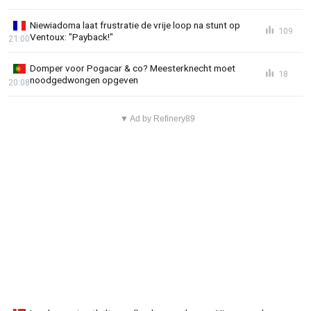
Niewiadoma laat frustratie de vrije loop na stunt op
109
Ventoux: "Payback!"
21:00
Domper voor Pogacar & co? Meesterknecht moet
18
noodgedwongen opgeven
20:08
▼ Ad by Refinery89