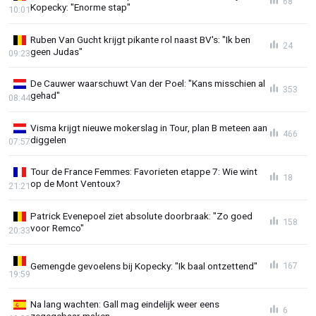
68
Kopecky: "Enorme stap"
10:01
Ruben Van Gucht krijgt pikante rol naast BV's: "Ik ben
24
geen Judas"
09:23
De Cauwer waarschuwt Van der Poel: "Kans misschien al
353
gehad"
08:44
Visma krijgt nieuwe mokerslag in Tour, plan B meteen aan
466
diggelen
07:57
Tour de France Femmes: Favorieten etappe 7: Wie wint
18
op de Mont Ventoux?
21:21
Patrick Evenepoel ziet absolute doorbraak: "Zo goed
158
voor Remco"
20:33
Gemengde gevoelens bij Kopecky: "Ik baal ontzettend"
167
19:59
Na lang wachten: Gall mag eindelijk weer eens
6