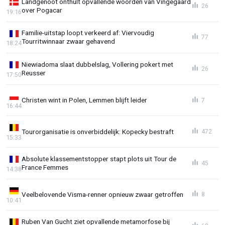
Landgenoot onthult opvallende woorden van Vingegaard
26
over Pogacar
19:16
Familie-uitstap loopt verkeerd af: Viervoudig
77
Tourritwinnaar zwaar gehavend
18:24
Niewiadoma slaat dubbelslag, Vollering pokert met
26
Reusser
17:50
Christen wint in Polen, Lemmen blijft leider
7
16:44
Tourorganisatie is onverbiddelijk: Kopecky bestraft
472
15:33
Absolute klassementstopper stapt plots uit Tour de
45
France Femmes
14:38
Veelbelovende Visma-renner opnieuw zwaar getroffen
8
10:41
Ruben Van Gucht ziet opvallende metamorfose bij