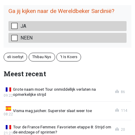
Ga jij kijken naar de Wereldbeker Sardinië?
JA
NEEN
eli iserbyt
Thibau Nys
't Is Koers
Meest recent
Grote naam moet Tour onmiddellijk verlaten na
86
opmerkelijke strijd
09:22
Visma mag juichen: Superster slaat weer toe
114
08:22
Tour de France Femmes: Favorieten etappe 8: Strijd om
20
de eindzege of sprinten?
21:21