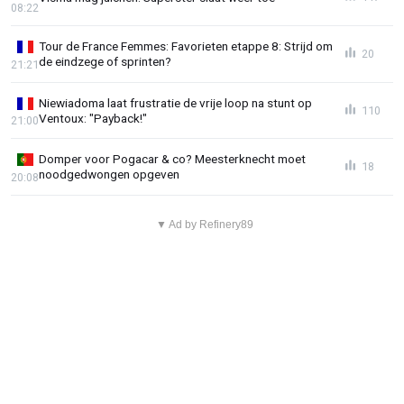
08:22
Tour de France Femmes: Favorieten etappe 8: Strijd om
20
de eindzege of sprinten?
21:21
Niewiadoma laat frustratie de vrije loop na stunt op
110
Ventoux: "Payback!"
21:00
Domper voor Pogacar & co? Meesterknecht moet
18
noodgedwongen opgeven
20:08
▼ Ad by Refinery89