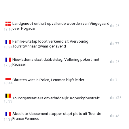
Landgenoot onthult opvallende woorden van Vingegaard
26
over Pogacar
19:16
Familie-uitstap loopt verkeerd af: Viervoudig
77
Tourritwinnaar zwaar gehavend
18:24
Niewiadoma slaat dubbelslag, Vollering pokert met
26
Reusser
17:50
Christen wint in Polen, Lemmen blijft leider
7
16:44
Tourorganisatie is onverbiddelijk: Kopecky bestraft
476
15:33
Absolute klassementstopper stapt plots uit Tour de
45
France Femmes
14:38