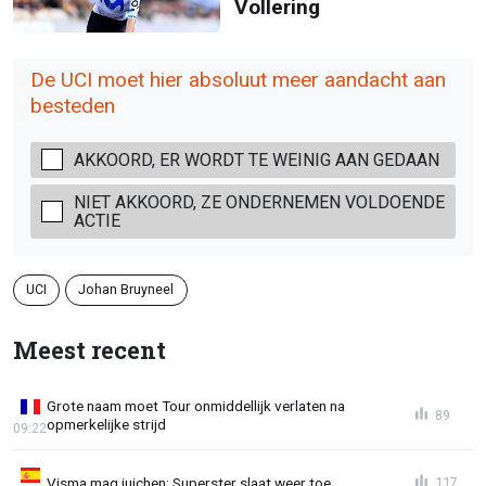
Vollering
De UCI moet hier absoluut meer aandacht aan
besteden
AKKOORD, ER WORDT TE WEINIG AAN GEDAAN
NIET AKKOORD, ZE ONDERNEMEN VOLDOENDE
ACTIE
UCI
Johan Bruyneel
Meest recent
Grote naam moet Tour onmiddellijk verlaten na
89
opmerkelijke strijd
09:22
Visma mag juichen: Superster slaat weer toe
117