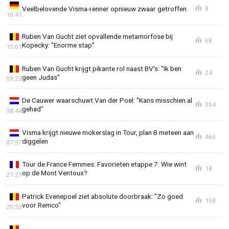
Veelbelovende Visma-renner opnieuw zwaar getroffen
8
10:41
Ruben Van Gucht ziet opvallende metamorfose bij
68
Kopecky: "Enorme stap"
10:01
Ruben Van Gucht krijgt pikante rol naast BV's: "Ik ben
24
geen Judas"
09:23
De Cauwer waarschuwt Van der Poel: "Kans misschien al
354
gehad"
08:44
Visma krijgt nieuwe mokerslag in Tour, plan B meteen aan
466
diggelen
07:57
Tour de France Femmes: Favorieten etappe 7: Wie wint
18
op de Mont Ventoux?
21:21
Patrick Evenepoel ziet absolute doorbraak: "Zo goed
158
voor Remco"
20:33