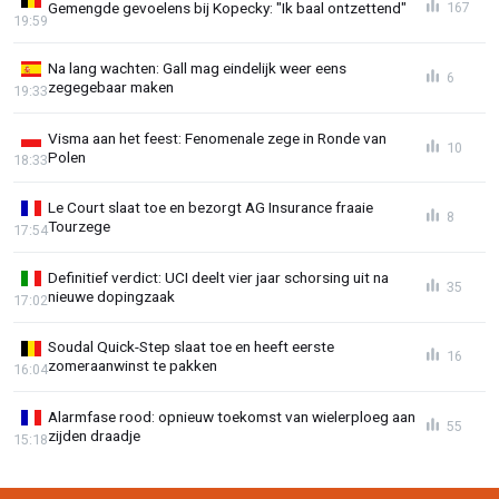
Gemengde gevoelens bij Kopecky: "Ik baal ontzettend"
167
19:59
Na lang wachten: Gall mag eindelijk weer eens
6
zegegebaar maken
19:33
Visma aan het feest: Fenomenale zege in Ronde van
10
Polen
18:33
Le Court slaat toe en bezorgt AG Insurance fraaie
8
Tourzege
17:54
Definitief verdict: UCI deelt vier jaar schorsing uit na
35
nieuwe dopingzaak
17:02
Soudal Quick-Step slaat toe en heeft eerste
16
zomeraanwinst te pakken
16:04
Alarmfase rood: opnieuw toekomst van wielerploeg aan
55
zijden draadje
15:18